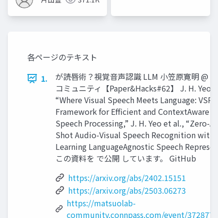
各ページのテキスト
が読唇術？視覚音声認識 LLM 小笠原寛明 @ 松
1.
コミュニティ【Paper&Hacks#62】 J. H. Yeo et 
“Where Visual Speech Meets Language: VSP
Framework for Efficient and ContextAware Vi
Speech Processing,” J. H. Yeo et al., “Zero-A
Shot Audio-Visual Speech Recognition with
Learning LanguageAgnostic Speech Represen
この資料を で公開 しています。 GitHub
https://arxiv.org/abs/2402.15151
https://arxiv.org/abs/2503.06273
https://matsuolab-
community.connpass.com/event/372877/