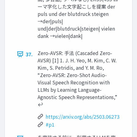
ーマ字化した文字起こしを提案 der
puls und der blutdruck steigen
→der|puls|
und|der|blutdruck|steigen| vielen
dank →vielen|dank|
Zero-AVSR: 手法 (Cascaded Zero-
37.
AVSR) [1] 1. J. H. Yeo, M. Kim, C. W.
Kim, S. Petridis, and Y. M. Ro,
“Zero-AVSR: Zero-Shot Audio-
Visual Speech Recognition with
LLMs by Learning Language-
Agnostic Speech Representations,”
↩︎
https://arxiv.org/abs/2503.06273
#p1