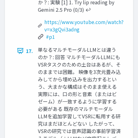
か？: 実験 [1] 1. Try lip reading by
Gemini 2.5 Pro (0/3) ↩︎
https://www.youtube.com/watch?
v=x3gQvi3adng
#p1
単なるマルチモーダルLLMとは違う
17.
のか？: 回答 マルチモーダルLLMにも
VSRタスクのための土台はあるが、そ
のままでは困難。 映像を3次元畳み込
みしてから埋め込みを出力するとい
う、大まかな構成はそのまま使える
実際には、口の形と音素（またはビ
ゼーム）が一致するように学習する
必要がある 既存のマルチモーダル
LLMを追加学習してVSRに転用する研
究はまだほとんどない したがって、
VSRの研究では音声認識の事前学習済