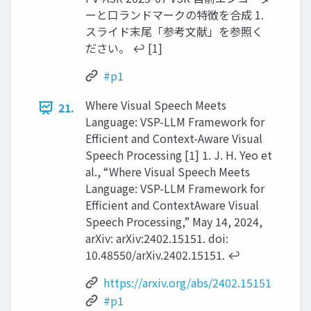
ーと口ランドマークの特徴を合成 1.
スライド末尾「参考文献」を参照く
ださい。 ↩︎ [1]
#p1
Where Visual Speech Meets
21.
Language: VSP-LLM Framework for
Efficient and Context-Aware Visual
Speech Processing [1] 1. J. H. Yeo et
al., “Where Visual Speech Meets
Language: VSP-LLM Framework for
Efficient and ContextAware Visual
Speech Processing,” May 14, 2024,
arXiv: arXiv:2402.15151. doi:
10.48550/arXiv.2402.15151. ↩︎
https://arxiv.org/abs/2402.15151
#p1