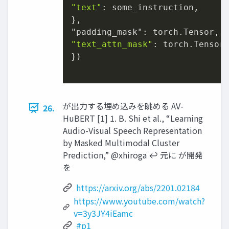
"text"
: some_instruction,

},

"text_attn_mask"
: torch.Tensor,
})

が出力する埋め込みを眺める AV-
26.
HuBERT [1] 1. B. Shi et al., “Learning
Audio-Visual Speech Representation
by Masked Multimodal Cluster
Prediction,” @xhiroga ↩︎ 元に が開発
を
https://arxiv.org/abs/2201.02184
https://www.youtube.com/watch?
v=3y3JY4iEamc
#p1