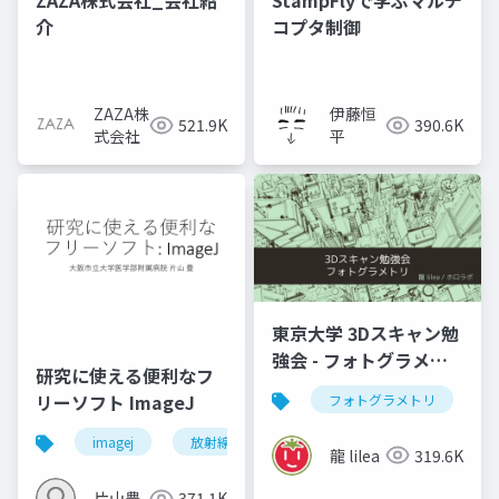
ZAZA株式会社_会社紹
StampFlyで学ぶマルチ
介
コプタ制御
ZAZA株
伊藤恒
521.9K
390.6K
式会社
平
東京大学 3Dスキャン勉
強会 - フォトグラメト
研究に使える便利なフ
リ」
リーソフト ImageJ
フォトグラメトリ
v
imagej
放射線技師
龍 lilea
319.6K
片山豊
371.1K