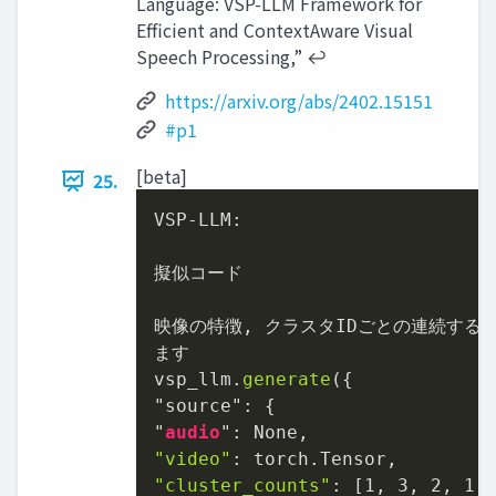
Language: VSP-LLM Framework for
Efficient and ContextAware Visual
Speech Processing,” ↩︎
https://arxiv.org/abs/2402.15151
#p1
[beta]
25.
VSP-LLM:

擬似コード

映像の特徴, クラスタIDごとの連続する
ます

vsp_llm.
generate
({

"source": {

"
audio
"video"
"cluster_counts"
: [
1
, 
3
, 
2
, 
1
,