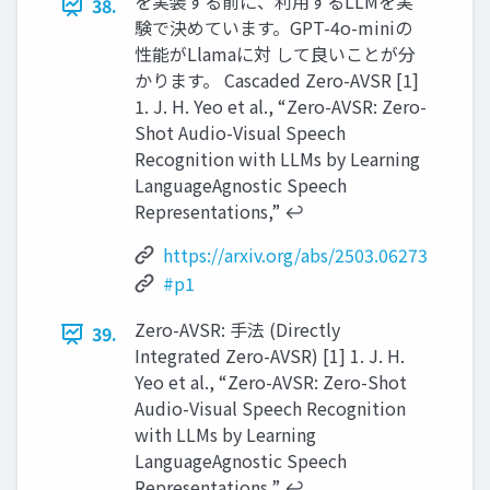
を実装する前に、利用するLLMを実
38.
験で決めています。GPT-4o-miniの
性能がLlamaに対 して良いことが分
かります。 Cascaded Zero-AVSR [1]
1. J. H. Yeo et al., “Zero-AVSR: Zero-
Shot Audio-Visual Speech
Recognition with LLMs by Learning
LanguageAgnostic Speech
Representations,” ↩︎
https://arxiv.org/abs/2503.06273
#p1
Zero-AVSR: 手法 (Directly
39.
Integrated Zero-AVSR) [1] 1. J. H.
Yeo et al., “Zero-AVSR: Zero-Shot
Audio-Visual Speech Recognition
with LLMs by Learning
LanguageAgnostic Speech
Representations,” ↩︎