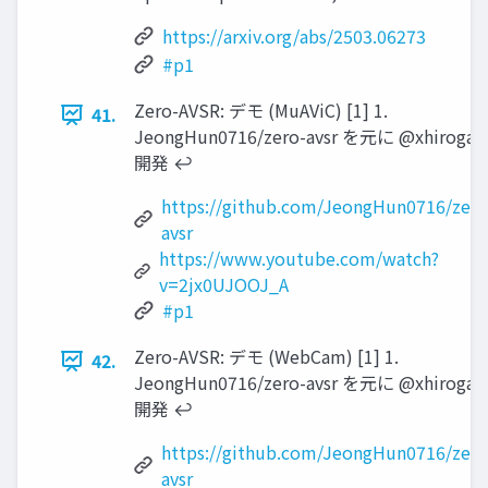
https://arxiv.org/abs/2503.06273
#p1
Zero-AVSR: デモ (MuAViC) [1] 1.
41.
JeongHun0716/zero-avsr を元に @xhiroga
開発 ↩︎
https://github.com/JeongHun0716/zero
avsr
https://www.youtube.com/watch?
v=2jx0UJOOJ_A
#p1
Zero-AVSR: デモ (WebCam) [1] 1.
42.
JeongHun0716/zero-avsr を元に @xhiroga
開発 ↩︎
https://github.com/JeongHun0716/zero
avsr