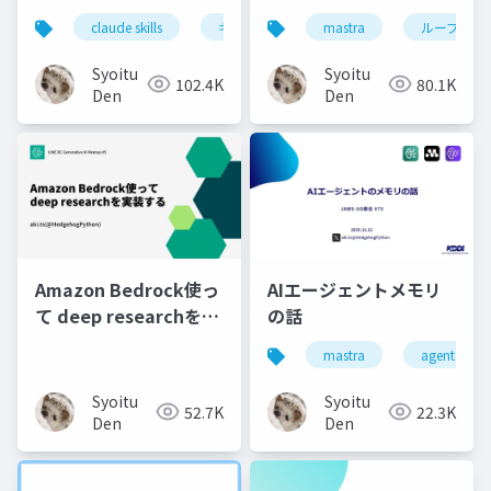
claude skills
キミガタリ
mastra
agent skills
ループエン
Syoitu
Syoitu
102.4K
80.1K
Den
Den
Amazon Bedrock使っ
AIエージェントメモリ
て deep researchを実
の話
装する
mastra
agentcore
Syoitu
Syoitu
52.7K
22.3K
Den
Den