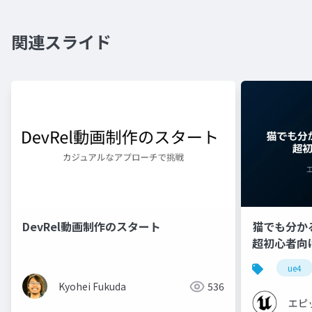
関連スライド
DevRel動画制作のスタート
猫でも分かるU
超初心者向け編 
ue4
Kyohei Fukuda
536
エピ