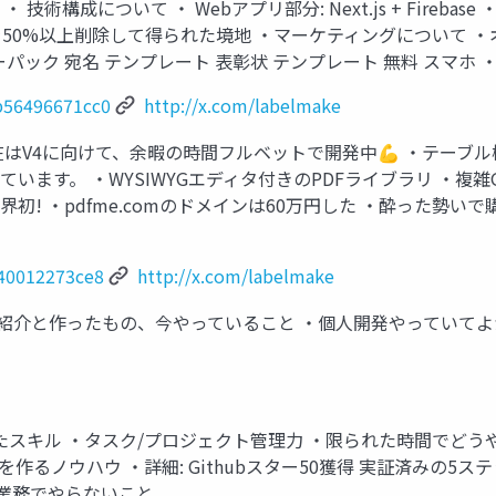
いて ‧ 技術構成について ‧ Webアプリ部分: Next.js + Firebase ‧PD
0%以上削除して得られた境地 ‧マーケティングについて ‧オー
ック 宛名 テンプレート 表彰状 テンプレート 無料 スマホ ‧外部サー
3b56496671cc0
http://x.com/labelmake
について ‧現在はV4に向けて、余暇の時間フルベットで開発中💪 ‧
います。 ‧WYSIWYGエディタ付きのPDFライブラリ ‧複
界初! ‧pdfme.comのドメインは60万円した ‧酔った勢いで
740012273ce8
http://x.com/labelmake
ライン ‧⾃⼰紹介と作ったもの、今やっていること ‧個⼈開発やって
⾝についたスキル ‧タスク/プロジェクト管理⼒ ‧限られた時間でどうや
作るノウハウ ‧詳細: Githubスター50獲得 実証済みの5
業務でやらないこと