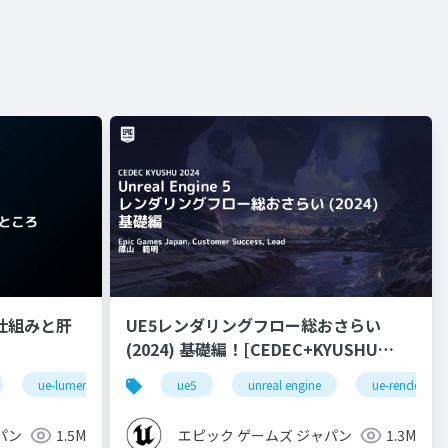
nの仕組みと肝
UE5レンダリングフロー総おさらい
(2024) 基礎編！[CEDEC+KYUSHU
2024]
ue-lumen
ue5
unreal engine
ue-rendering
パン
1.5M
エピック ゲームズ ジャパン
1.3M