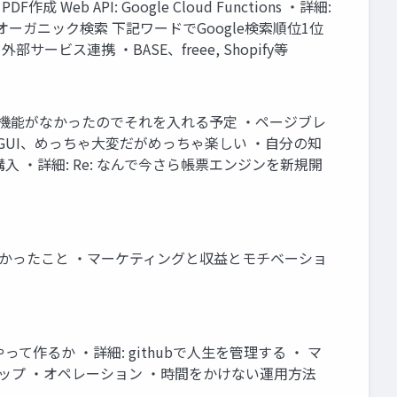
F作成 Web API: Google Cloud Functions ‧詳細:
ガニック検索 下記ワードでGoogle検索順位1位
ビス連携 ‧BASE、freee, Shopify等
テーブル機能がなかったのでそれを⼊れる予定 ‧ページブレ
雑GUI、めっちゃ⼤変だがめっちゃ楽しい ‧⾃分の知
購⼊ ‧詳細: Re: なんで今さら帳票エンジンを新規開
いてよかったこと ‧マーケティングと収益とモチベーショ
って作るか ‧詳細: githubで⼈⽣を管理する ‧ マ
ステップ ‧オペレーション ‧時間をかけない運⽤⽅法