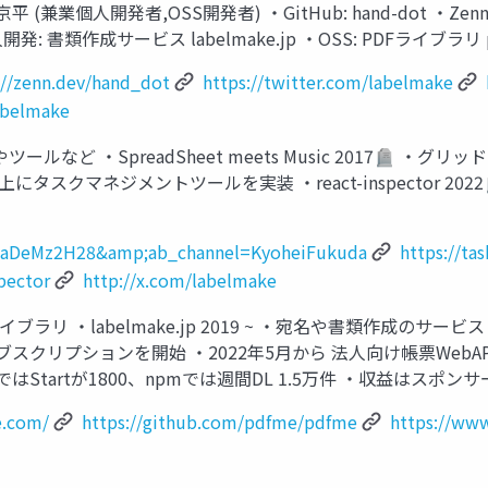
平 (兼業個⼈開発者,OSS開発者) ‧GitHub: hand-dot ‧Zenn: ha
‧個⼈開発: 書類作成サービス labelmake.jp ‧OSS: PDFライブラリ pdfm
://zenn.dev/hand_dot
https://twitter.com/labelmake
abelmake
サービスやツールなど ‧SpreadSheet meets Music 2017
ブラリ上にタスクマネジメントツールを実装 ・react-inspector 
FcaDeMz2H28&amp;ab_channel=KyoheiFukuda
https://ta
pector
http://x.com/labelmake
ライブラリ ‧labelmake.jp 2019 ~ ‧宛名や書類作成のサービス
スクリプションを開始 ‧2022年5⽉から 法⼈向け帳票WebAPIを公開 
ではStartが1800、npmでは週間DL 1.5万件 ‧収益はスポン
e.com/
https://github.com/pdfme/pdfme
https://ww