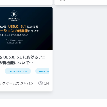
UE5.0, 5.1 におけるアニ
の新機能について
YUSHU 2022】
cedec+kyushu
ue-animation
ue-optimize
ue-bp
gnizeractivatestate
oculus integration
transformfeaturestatepro
ック ゲームズ ジャパン
1M