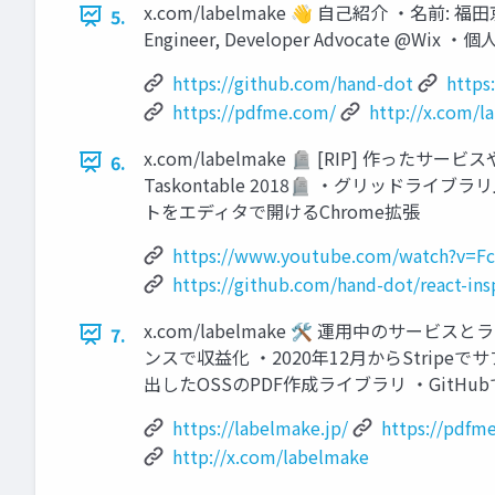
x.com/labelmake 👋 ⾃⼰紹介 ‧名前: 福⽥京
5.
Engineer, Developer Advocate @Wix 
https://github.com/hand-dot
https
https://pdfme.com/
http://x.com/l
x.com/labelmake 🪦 [RIP] 作った
6.
Taskontable 2018🪦 ・グリッドライ
トをエディタで開けるChrome拡張
https://www.youtube.com/watch?v=
https://github.com/hand-dot/react-ins
x.com/labelmake 🛠 運⽤中のサービスと
7.
ンスで収益化 ‧2020年12⽉からStripeでサブ
出したOSSのPDF作成ライブラリ ‧GitHub
https://labelmake.jp/
https://pdfm
http://x.com/labelmake