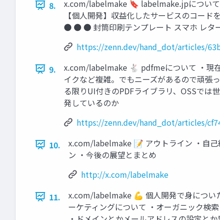
x.com/labelmake 🔖 labelmake.jpにつ
8.
【個⼈開発】収益化したサービスのコードを5
● ● ● 封筒印刷テンプレート スマホ レターパ
https://zenn.dev/hand_dot/articles/6
x.com/labelmake 🐇 pdfme
9.
イクなど複雑。でもニーズがあるので頑張って
る限りUI付きのPDFライブラリ、OSSでは世
発しているのか
https://zenn.dev/hand_dot/articles/cf
x.com/labelmake 📝 アウト
10.
ン ‧今後の展望とまとめ
http://x.com/labelmake
x.com/labelmake 💪 個⼈開発で
11.
ーケティングについて ‧オーガニック検索を
‧ドメインとかメールアドレスの設定とか