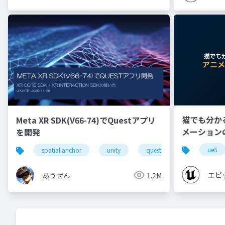
猫でも分かる 
Meta XR SDK(V66-74)でQuestアプリ
メーション
を開発
【CEDEC+K
ue5
spatial anchor
unity
quest pro
shapereco
エピ
あうぜん
1.2M