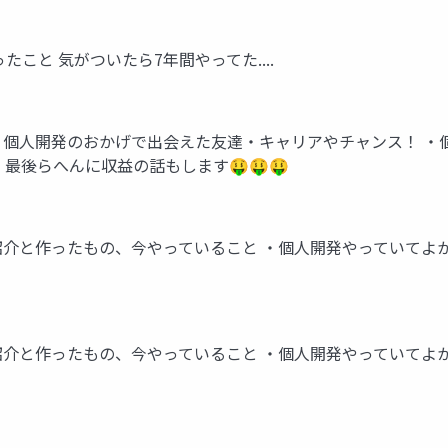
かったこと 気がついたら7年間やってた....
を話します ‧個⼈開発のおかげで出会えた友達‧キャリアやチャンス
最後らへんに収益の話もします🤑🤑🤑
イン ‧⾃⼰紹介と作ったもの、今やっていること ‧個⼈開発やって
イン ‧⾃⼰紹介と作ったもの、今やっていること ‧個⼈開発やって