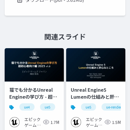
関連スライド
猫でも分かるUnreal
Unreal Engine5
Engineの学び方 - 超初
Lumenの仕組みと肝心
心者向け編 - 2023 v1.0
なところ
ue4
ue5
ue-beginner
ue5
ue-rendering
エピック
エピック
1.7M
1.5M
ゲームズ
ゲームズ