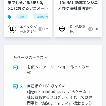
猫でも分かる UE5.0,
【DeNA】新卒エンジニ
5.1 におけるアニメーシ
ア向け 会社説明資料
ョンの新機能について
ue5
cedec+kyushu
ue-animation
ue-opt
【CEDEC+KYUSHU
2022】
エピック ゲ
DeNA新卒
1M
1M
ームズ ジャ
採用
パン
各ページのテキスト
を使って アニメーション 作ってみた
1.
VR
自己紹介 げんきなくめ
2.
(@genkinahitodesu) 月からゲーム会
社に就職するプログラマ それまでは専
門学校で勉強してました。 機会をもら