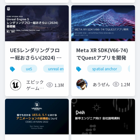
ジャパン
ジャパン
UE5レンダリングフロ
Meta XR SDK(V66-74)
ー総おさらい(2024) 基
でQuestアプリを開発
礎編！
ue5
unreal engine
ue-rendering
spatial anchor
unit
[CEDEC+KYUSHU
2024]
エピック
あうぜん
1.2M
1.3M
ゲームズ
ジャパン