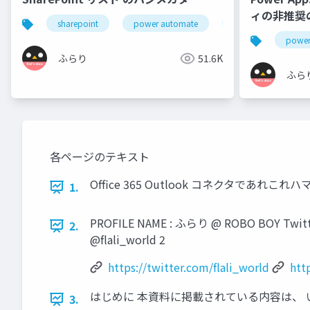
ィの非推奨
sharepoint
power automate
power platform
power
ふらり
51.6K
ふら
各ページのテキスト
Office 365 Outlook コネクタであれこれハ
1.
PROFILE NAME : ふらり @ ROBO BOY Twitter :
2.
@flali_world 2
https://twitter.com/flali_world
htt
はじめに 本資料に掲載されている内容は、 いつ
3.