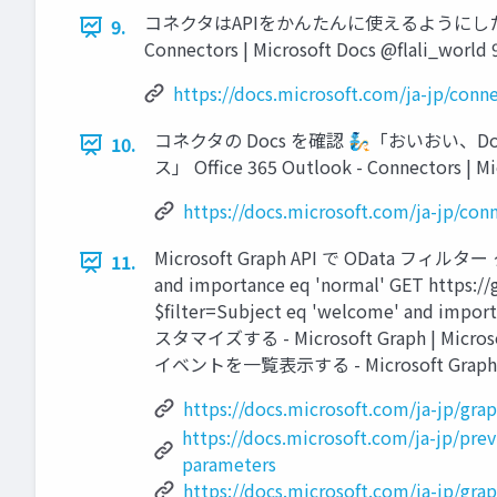
コネクタはAPIをかんたんに使えるようにしたもの Offi
9.
Connectors | Microsoft Docs @flali_world 
https://docs.microsoft.com/ja-jp/conne
コネクタの Docs を確認 🧞「おいおい、D
10.
ス」 Office 365 Outlook - Connectors | Mi
https://docs.microsoft.com/ja-jp/conn
Microsoft Graph API で OData フィルター クエ
11.
and importance eq 'normal' GET ht
$filter=Subject eq 'welcome' an
スタマイズする - Microsoft Graph | Mi
イベントを一覧表示する - Microsoft Graph v1.0 
https://docs.microsoft.com/ja-jp/gra
https://docs.microsoft.com/ja-jp/prev
parameters
https://docs.microsoft.com/ja-jp/gra