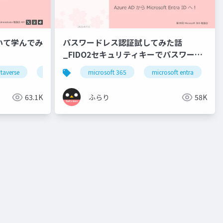
について学んでみ
パスワードレス認証試してみた話
_FIDO2セキュリティキーでパスワード
レス認証
verse
taverse
ppacjp
microsoft 365
microsoft entra
a
63.1K
ふらり
58K