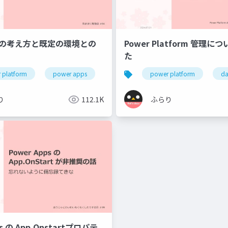
rseの考え方と既定の環境との
Power Platform 管理
た
 platform
power apps
power automate
power platform
microsoft data
da
り
112.1K
ふらり
ps の App.Onstartプロパテ