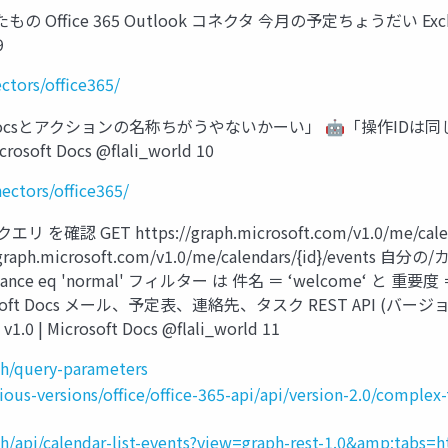
ce 365 Outlook コネクタ 今月の予定ちょうだい Exchange O
9
ctors/office365/
ocsとアクションの名称ちがうやないかーい」 🤖「操作IDは同じデスネ…
crosoft Docs @flali_world 10
ectors/office365/
リ を確認 GET https://graph.microsoft.com/v1.0/me/calendar
tps://graph.microsoft.com/v1.0/me/calendars/{id}/e
d importance eq 'normal' フィルター は 件名 ＝ ‘welcom
crosoft Docs メール、予定表、連絡先、タスク REST API (バージョン
| Microsoft Docs @flali_world 11
ph/query-parameters
ious-versions/office/office-365-api/api/version-2.0/comple
ph/api/calendar-list-events?view=graph-rest-1.0&amp;tabs=h