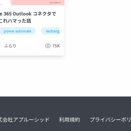
ice 365 Outlook コネクタで
これハマった話
power automate
exchange online
power platform
mi
ふらり
75K
式会社アプルーシッド
利用規約
プライバシーポ