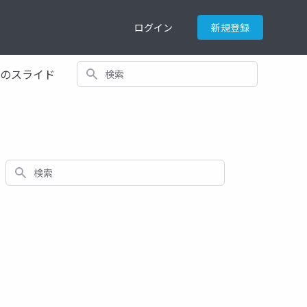
ログイン
新規登録
検索
てのスライド
検索