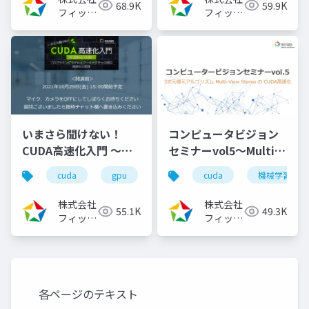
68.9K
59.9K
（2022/11/30）
フィック
フィック
スターズ
スターズ
いまさら聞けない！
コンピュータビジョン
CUDA高速化入門 ～プ
セミナーvol5～Multi-
ログラミングモデルと
View StereoのCUDA
cuda
gpu
cuda高速化
cuda
高速化シリーズ
機械学習
アーキテクチャの解
高速化～（2024/8/7)
説、高速化の実践～
株式会社
株式会社
55.1K
49.3K
（2021/10/29）
フィック
フィック
スターズ
スターズ
各ページのテキスト