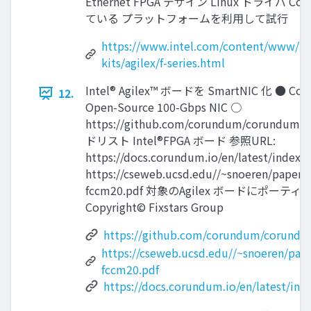
Ethernet FPGA デザイン Linux ドライバ Co
ている プラットフォームを利用して試行
https://www.intel.com/content/www/us
kits/agilex/f-series.html
Intel® Agilex™ ボードを SmartNIC 化 ● Cor
12.
Open-Source 100-Gbps NIC ○
https://github.com/corundum/corund
ドリスト Intel®FPGA ボード 参照URL:
https://docs.corundum.io/en/latest/index
https://cseweb.ucsd.edu//~snoeren/paper
fccm20.pdf 対象のAgilex ボードにポーテ
Copyright© Fixstars Group
https://github.com/corundum/corund
https://cseweb.ucsd.edu//~snoeren/pap
fccm20.pdf
https://docs.corundum.io/en/latest/ind