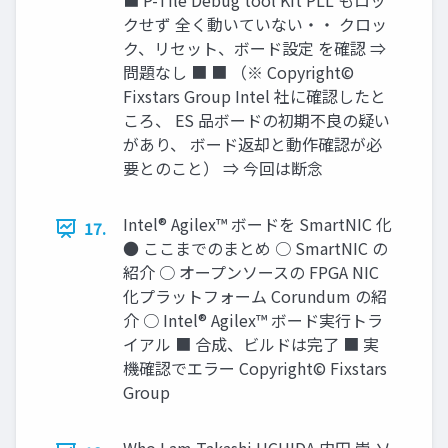
■ P-Tile Debug tool Kit PLL もロッ
クせず 全く動いていない・・ クロッ
ク、リセット、ボード設定 を確認 ⇒
問題なし ■ ■ （※ Copyright©
Fixstars Group Intel 社に確認したと
ころ、 ES 品ボードの初期不良の疑い
があり、 ボード返却と動作確認が必
要とのこと） ⇒ 今回は断念
Intel® Agilex™ ボードを SmartNIC 化
17.
● ここまでのまとめ ○ SmartNIC の
紹介 ○ オープンソースの FPGA NIC
化プラットフォーム Corundum の紹
介 ○ Intel® Agilex™ ボード実行トラ
イアル ■ 合成、ビルドは完了 ■ 実
機確認でエラー Copyright© Fixstars
Group