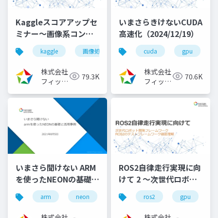
Kaggleスコアアップセ
いまさらきけないCUDA
ミナー～画像系コンペ
高速化（2024/12/19）
入門[前編]
kaggle
画像処理
機械学習
cuda
深層学習
gpu
（2023/08/02）
株式会社
株式会社
79.3K
70.6K
フィック
フィック
スターズ
スターズ
いまさら聞けない ARM
ROS2自律走行実現に向
を使ったNEONの基礎と
けて 2 ～次世代ロボッ
活用事例
ト開発フレームワーク
arm
neon
ros2
gpu
（2021/08/05）
ROS2のビルドシステム
徹底理解～
株式会社
株式会社