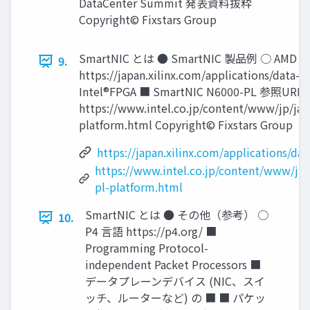
DataCenter Summit 発表資料抜粋
Copyright© Fixstars Group
SmartNIC とは ● SmartNIC 製品例 ○ AMD Xi
9.
https://japan.xilinx.com/applications/data-
Intel®FPGA ■ SmartNIC N6000-PL 参照URL
https://www.intel.co.jp/content/www/jp/ja/
platform.html Copyright© Fixstars Group
https://japan.xilinx.com/applications/da
https://www.intel.co.jp/content/www/jp/
pl-platform.html
SmartNIC とは ● その他（参考） ○
10.
P4 言語 https://p4.org/ ■
Programming Protocol-
independent Packet Processors ■
データプレーンデバイス (NIC、スイ
ッチ、ルーターなど) の ■ ■ パケッ