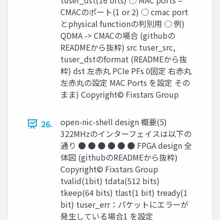
tuser_dst(16 bits) ○ MAC ports =
CMACのポート(1 or 2) ○ cmac port
とphysical functionの判別用 ○ 例)
QDMA -> CMACの場合 (githubの
READMEから抜粋) src tuser_src,
tuser_dstのformat (READMEから抜
粋) dst 左赤丸 PCIe PFs 0固定 右赤丸
左赤丸の設定 MAC Ports を設定 その
まま) Copyright© Fixstars Group
open-nic-shell design 概要(5)
26.
322MHzのインターフェイスは以下の
通り ● ● ● ● ● ● FPGA design 全
体図 (githubのREADMEから抜粋)
Copyright© Fixstars Group
tvalid(1bit) tdata(512 bits)
tkeep(64 bits) tlast(1 bit) tready(1
bit) tuser_err：パケットにエラーが
発生している場合1 を設定