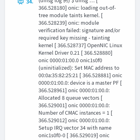
(dmsg log 例) $ dmsg … [
34.
366.528180] onic: loading out-of-
tree module taints kernel. [
366.528239] onic: module
veriﬁcation failed: signature and/or
required key missing - tainting
kernel [ 366.528737] OpenNIC Linux
Kernel Driver 0.21 [ 366.528880]
onic 0000:01:00.0 onic1s0f0
(uninitialized): Set MAC address to
00:0a:35:82:25:21 [ 366.528881] onic
0000:01:00.0: device is a master PF [
366.528961] onic 0000:01:00.0:
Allocated 8 queue vectors [
366.529001] onic 0000:01:00.0:
Number of CMAC instances = 1 [
366.529012] onic 0000:01:00.0:
Setup IRQ vector 34 with name
onic1s0f0-0 [ 366.529019] onic