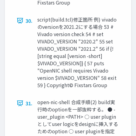
Fixstars Group
script(build.tcl)修正箇所 例) vivado
30.
のversionを2021.2にする場合 53 #
Vivado version check 54 # set
VIVADO_VERSION "2020.2" 55 set
VIVADO_VERSION "2021.2" 56 if {!
[string equal [version -short]
$VIVADO_VERSION]} { 57 puts
"OpenNIC shell requires Vivado
version $VIVADO_VERSION" 58 exit
59 } Copyright© Fixstars Group
open-nic-shell 合成手順(2) build実
31.
行時のoptionを一部抜粋する。 ● -
user_plugin <PATH> ○ user plugin
としてuser logicをdesignに挿入する
ためのoption ○ user pluginを指定