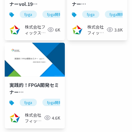
ナーvol.19
ナー
（2023/02/22）
vol.15（2022/10/26）
fpga
fpga開発
fpga開発シリーズ
fpga
fpga開発
株式会社フ
株式会社
6K
3.8K
ィックスタ
フィック
ーズ
スターズ
実践的！FPGA開発セミ
ナー
vol.11（2022/06/29）
fpga
fpga開発
fpga開発シリーズ
株式会社
4.6K
フィック
スターズ