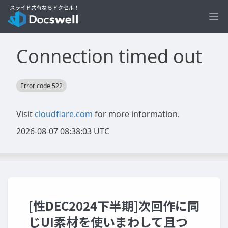
Ope
[性DEC2024下半期]次回作に同
じUI素材を使いまわして且つ