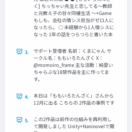
く] ちっちゃい先生と恋してる～教師
と元教え子の甘々同棲生活 ～+Game
もしも、会社の情シス担当がゼロ人に
なったら。 ○ 未経験から1人情シスに
なった 1年の話をつらつらと書いた本
サポート登壇者 名前：くまにゃん サ
3.
ークル名：ももいろたんざく X：
@momoiro_frame 主な活動：純愛い
ちゃらぶな18禁作品を主に作ってま
す。
本日は「ももいろたんざく」さんから
4.
12月に出る こちらの 2作品の事例です
この2作品は前作の仕組みを再利用し
5.
て開発しました Unity+Naninovelで開