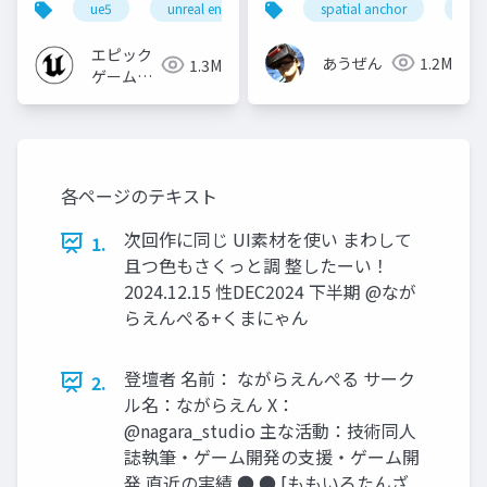
ue5
unreal engine
ue-rendering
spatial anchor
unit
[CEDEC+KYUSHU
2024]
エピック
あうぜん
1.2M
1.3M
ゲームズ
ジャパン
各ページのテキスト
次回作に同じ UI素材を使い まわして
1.
且つ色もさくっと調 整したーい！
2024.12.15 性DEC2024 下半期 @なが
らえんぺる+くまにゃん
登壇者 名前： ながらえんぺる サーク
2.
ル名：ながらえん X：
@nagara_studio 主な活動：技術同人
誌執筆・ゲーム開発の支援・ゲーム開
発 直近の実績 ● ● [ももいろたんざ