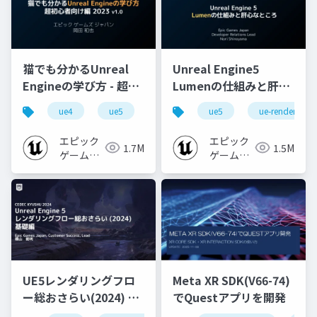
猫でも分かるUnreal
Unreal Engine5
Engineの学び方 - 超初
Lumenの仕組みと肝心
心者向け編 - 2023 v1.0
なところ
ue4
ue5
ue-beginner
ue5
ue-rendering
エピック
エピック
1.7M
1.5M
ゲームズ
ゲームズ
ジャパン
ジャパン
UE5レンダリングフロ
Meta XR SDK(V66-74)
ー総おさらい(2024) 基
でQuestアプリを開発
礎編！