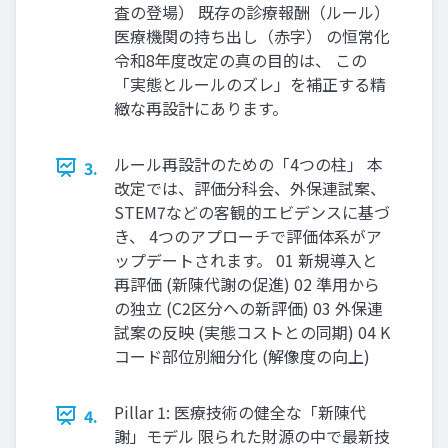
査の登場） 既存の診療報酬（ルール）
医療機関の持ち出し（赤字） の恒常化
令和8年度改定の真の目的は、 この
「実態とルールのズレ」を補正する精
緻な再設計にあります。
ルール再設計のための「4つの柱」 本
3.
改定では、評価分科会、外保連試案、
STEM7などの客観的エビデンスに基づ
き、 4つのアプローチで評価体系がア
ップデートされます。 01 新規導入と
再評価 (新陳代謝の促進) 02 準用から
の独立 (C2区分への新評価) 03 外保連
試案の反映 (実態コストとの同期) 04 K
コード部位別細分化 (解像度の向上)
Pillar 1: 医療技術の健全な「新陳代
4.
謝」モデル 限られた財源の中で最新技