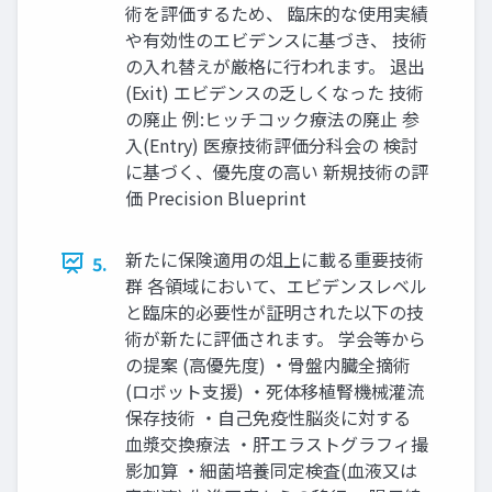
術を評価するため、 臨床的な使用実績
や有効性のエビデンスに基づき、 技術
の入れ替えが厳格に行われます。 退出
(Exit) エビデンスの乏しくなった 技術
の廃止 例:ヒッチコック療法の廃止 参
入(Entry) 医療技術評価分科会の 検討
に基づく、優先度の高い 新規技術の評
価 Precision Blueprint
新たに保険適用の俎上に載る重要技術
5.
群 各領域において、エビデンスレベル
と臨床的必要性が証明された以下の技
術が新たに評価されます。 学会等から
の提案 (高優先度) ・骨盤内臓全摘術
(ロボット支援) ・死体移植腎機械灌流
保存技術 ・自己免疫性脳炎に対する
血漿交換療法 ・肝エラストグラフィ撮
影加算 ・細菌培養同定検査(血液又は