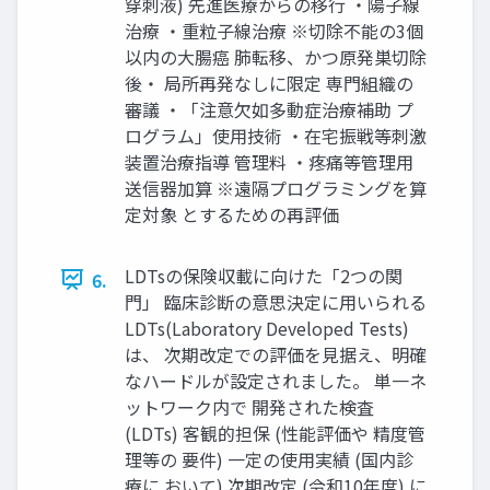
穿刺液) 先進医療からの移行 ・陽子線
治療 ・重粒子線治療 ※切除不能の3個
以内の大腸癌 肺転移、かつ原発巣切除
後・ 局所再発なしに限定 専門組織の
審議 ・「注意欠如多動症治療補助 プ
ログラム」使用技術 ・在宅振戦等刺激
装置治療指導 管理料 ・疼痛等管理用
送信器加算 ※遠隔プログラミングを算
定対象 とするための再評価
LDTsの保険収載に向けた「2つの関
6.
門」 臨床診断の意思決定に用いられる
LDTs(Laboratory Developed Tests)
は、 次期改定での評価を見据え、明確
なハードルが設定されました。 単一ネ
ットワーク内で 開発された検査
(LDTs) 客観的担保 (性能評価や 精度管
理等の 要件) 一定の使用実績 (国内診
療に おいて) 次期改定 (令和10年度) に