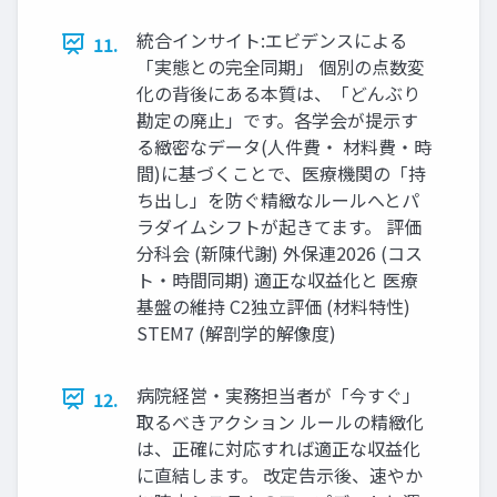
統合インサイト:エビデンスによる
11.
「実態との完全同期」 個別の点数変
化の背後にある本質は、「どんぶり
勘定の廃止」です。各学会が提示す
る緻密なデータ(人件費・ 材料費・時
間)に基づくことで、医療機関の「持
ち出し」を防ぐ精緻なルールへとパ
ラダイムシフトが起きてます。 評価
分科会 (新陳代謝) 外保連2026 (コス
ト・時間同期) 適正な収益化と 医療
基盤の維持 C2独立評価 (材料特性)
STEM7 (解剖学的解像度)
病院経営・実務担当者が「今すぐ」
12.
取るべきアクション ルールの精緻化
は、正確に対応すれば適正な収益化
に直結します。 改定告示後、速やか