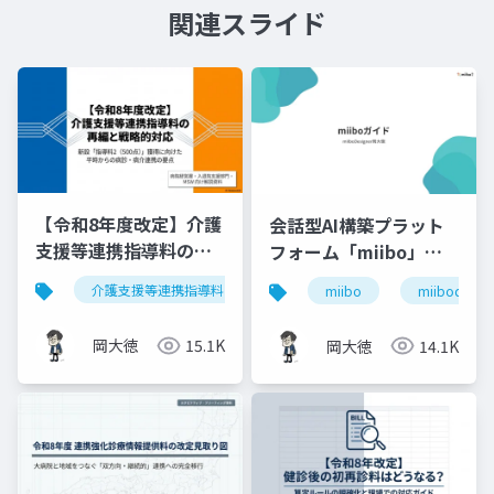
関連スライド
【令和8年度改定】介護
会話型AI構築プラット
支援等連携指導料の再
フォーム「miibo」ガ
編と戦略的対応｜指導
イド
介護支援等連携指導料
令和8年度診療報酬改定
入
miibo
miibodesign
料2（500点）の要件整
理
岡大徳
15.1K
岡大徳
14.1K