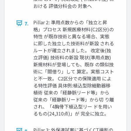
おける 評価分科会の 対象へ
Pillar 2: 準用点数からの「独立と昇
7.
格」プロセス 新規医療材料(C2区分)の
特性 が既存技術と異なる場合、実態
に即した独立した技術料が新設 される
ルートが確立されました。 改定後(独
立評価) 技術料の新設 現状(準用点数)
新規材料が登場しても、既存 の類似技
術に「間借り」して 算定。実態コスト
と不一致。 C2区分での保険適用 によ
る特性評価 具体例:植込型除細動器移
植術 従来の「経静脈リード等」から
従来の「経静脈リード等」から切 り離
され、「4胸骨下植込型リー ドを用い
るもの(24,310点)」が 完全に独立。
Pillar 3: 外保連試案に基づくCT撮影の
8.