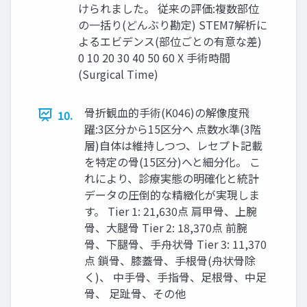
けられました。 従来の評価:複数部位
の一括り(どんぶり勘定) STEM7解析に
よるエビデンス(部位ごとの有意な差)
0 10 20 30 40 50 60 X 手術時間
(Surgical Time)
骨折観血的手術(K046)の解像度飛
10.
躍:3区分から15区分へ 点数水準(3階
層)自体は維持しつつ、レセプト記載
を特定の骨(15区分)へと細分化。 こ
れにより、診療実態の明確化と統計
データの圧倒的な精緻化が実現しま
す。 Tier 1: 21,630点 肩甲骨、上腕
骨、大腿骨 Tier 2: 18,370点 前腕
骨、下腿骨、手舟状骨 Tier 3: 11,370
点 鎖骨、膝蓋骨、手根骨(舟状骨除
く)、 中手骨、手指骨、足根骨、中足
骨、 足趾骨、その他