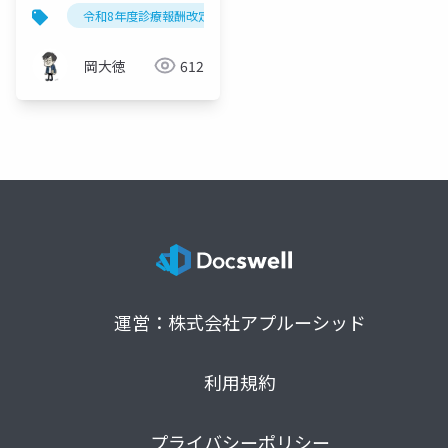
診療報酬改定「手術等
令和8年度診療報酬改定
手術医療技術
外保連試案
の医療技術の適切な評
価」4つの柱
岡大徳
612
運営：株式会社アプルーシッド
利用規約
プライバシーポリシー