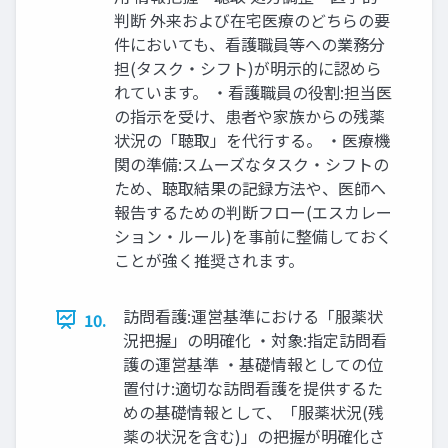
判断 外来および在宅医療のどちらの要
件においても、看護職員等への業務分
担(タスク・シフト)が明示的に認めら
れています。 ・看護職員の役割:担当医
の指示を受け、患者や家族からの残薬
状況の「聴取」を代行する。 ・医療機
関の準備:スムーズなタスク・シフトの
ため、聴取結果の記録方法や、医師へ
報告するための判断フロー(エスカレー
ション・ルール)を事前に整備しておく
ことが強く推奨されます。
訪問看護:運営基準における「服薬状
10.
況把握」の明確化 ・対象:指定訪問看
護の運営基準 ・基礎情報としての位
置付け:適切な訪問看護を提供するた
めの基礎情報として、「服薬状況(残
薬の状況を含む)」の把握が明確化さ