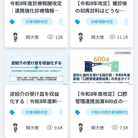
令和8年度診療報酬改定
【令和8年改定】健診後
｜連携強化診療情報提
の初再診料はどうな
供料の見直しを図解で
る？算定ルールの明確
診療報酬改定
連携強化診療情報提供料
診療報酬改定
令和8年度
健康
解説
化と現場での対応ガイ
ド
岡大徳
13K
岡大徳
11.1K
逆紹介の受け皿を収益
【令和8年度改定】口腔
化する｜令和8年度新設
管理連携加算600点の算
「特定機能病院等紹介
定要件・施設基準まと
診療報酬改定
特定機能病院等紹介患者受入加算
令和8年度診療報酬改定
患者受入加算」完全実
め
践ガイド
岡大徳
9.6K
岡大徳
7.5K