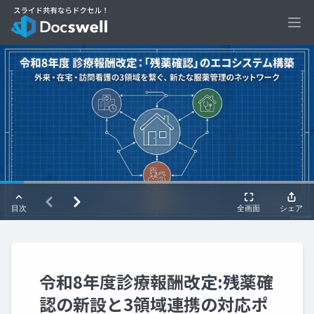
Ope
令和8年度診療報酬改定:残薬確
認の新設と3領域連携の対応ポ