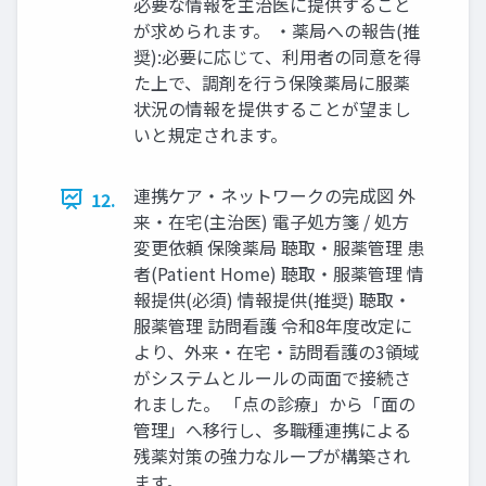
必要な情報を主治医に提供すること
が求められます。 ・薬局への報告(推
奨):必要に応じて、利用者の同意を得
た上で、調剤を行う保険薬局に服薬
状況の情報を提供することが望まし
いと規定されます。
連携ケア・ネットワークの完成図 外
12.
来・在宅(主治医) 電子処方箋 / 処方
変更依頼 保険薬局 聴取・服薬管理 患
者(Patient Home) 聴取・服薬管理 情
報提供(必須) 情報提供(推奨) 聴取・
服薬管理 訪問看護 令和8年度改定に
より、外来・在宅・訪問看護の3領域
がシステムとルールの両面で接続さ
れました。 「点の診療」から「面の
管理」へ移行し、多職種連携による
残薬対策の強力なループが構築され
ます。