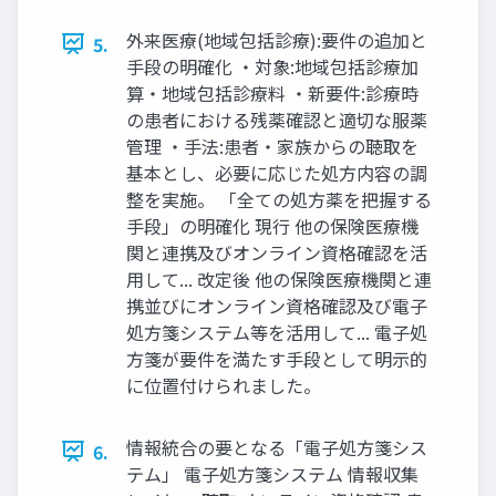
外来医療(地域包括診療):要件の追加と
5.
手段の明確化 ・対象:地域包括診療加
算・地域包括診療料 ・新要件:診療時
の患者における残薬確認と適切な服薬
管理 ・手法:患者・家族からの聴取を
基本とし、必要に応じた処方内容の調
整を実施。 「全ての処方薬を把握する
手段」の明確化 現行 他の保険医療機
関と連携及びオンライン資格確認を活
用して... 改定後 他の保険医療機関と連
携並びにオンライン資格確認及び電子
処方箋システム等を活用して... 電子処
方箋が要件を満たす手段として明示的
に位置付けられました。
情報統合の要となる「電子処方箋シス
6.
テム」 電子処方箋システム 情報収集