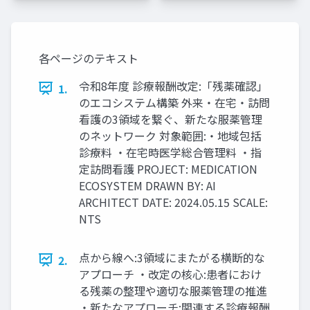
各ページのテキスト
令和8年度 診療報酬改定:「残薬確認」
1.
のエコシステム構築 外来・在宅・訪問
看護の3領域を繋ぐ、新たな服薬管理
のネットワーク 対象範囲:・地域包括
診療料 ・在宅時医学総合管理料 ・指
定訪問看護 PROJECT: MEDICATION
ECOSYSTEM DRAWN BY: AI
ARCHITECT DATE: 2024.05.15 SCALE:
NTS
点から線へ:3領域にまたがる横断的な
2.
アプローチ ・改定の核心:患者におけ
る残薬の整理や適切な服薬管理の推進
・新たなアプローチ:関連する診療報酬