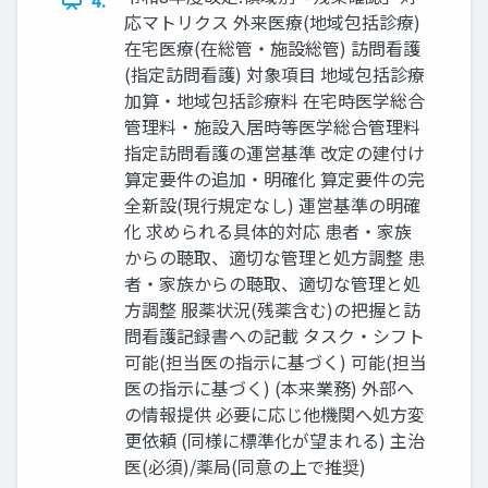
応マトリクス 外来医療(地域包括診療)
在宅医療(在総管・施設総管) 訪問看護
(指定訪問看護) 対象項目 地域包括診療
加算・地域包括診療料 在宅時医学総合
管理料・施設入居時等医学総合管理料
指定訪問看護の運営基準 改定の建付け
算定要件の追加・明確化 算定要件の完
全新設(現行規定なし) 運営基準の明確
化 求められる具体的対応 患者・家族
からの聴取、適切な管理と処方調整 患
者・家族からの聴取、適切な管理と処
方調整 服薬状況(残薬含む)の把握と訪
問看護記録書への記載 タスク・シフト
可能(担当医の指示に基づく) 可能(担当
医の指示に基づく) (本来業務) 外部へ
の情報提供 必要に応じ他機関へ処方変
更依頼 (同様に標準化が望まれる) 主治
医(必須)/薬局(同意の上で推奨)