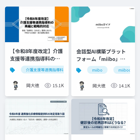
【令和8年度改定】介護
会話型AI構築プラット
支援等連携指導料の再
フォーム「miibo」ガ
編と戦略的対応｜指導
イド
介護支援等連携指導料
令和8年度診療報酬改定
入
miibo
miibodesign
料2（500点）の要件整
理
岡大徳
15.1K
岡大徳
14.1K