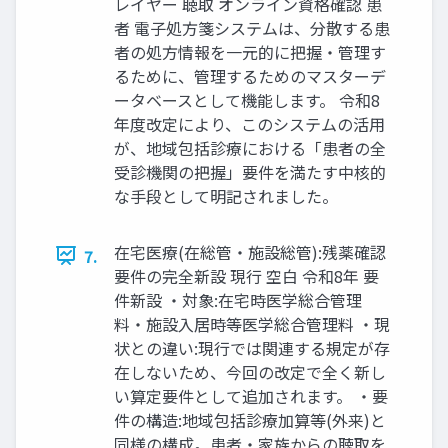
レイヤー 聴取 オンライン資格確認 患
者 電子処方箋システムは、分散する患
者の処方情報を一元的に把握・管理す
るために、管理するためのマスターデ
ータベースとして機能します。 令和8
年度改定により、このシステムの活用
が、地域包括診療における「患者の全
受診機関の把握」要件を満たす中核的
な手段として明記されました。
在宅医療(在総管・施設総管):残薬確認
7.
要件の完全新設 現行 空白 令和8年 要
件新設 ・対象:在宅時医学総合管理
料・施設入居時等医学総合管理料 ・現
状との違い:現行では関連する規定が存
在しないため、今回の改定で全く新し
い算定要件として追加されます。 ・要
件の構造:地域包括診療加算等(外来)と
同様の構成。患者・家族からの聴取を