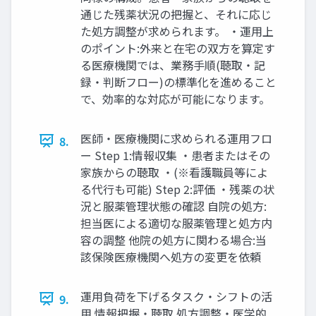
通じた残薬状況の把握と、それに応じ
た処方調整が求められます。 ・運用上
のポイント:外来と在宅の双方を算定す
る医療機関では、業務手順(聴取・記
録・判断フロー)の標準化を進めること
で、効率的な対応が可能になります。
医師・医療機関に求められる運用フロ
8.
ー Step 1:情報収集 ・患者またはその
家族からの聴取 ・(※看護職員等によ
る代行も可能) Step 2:評価 ・残薬の状
況と服薬管理状態の確認 自院の処方:
担当医による適切な服薬管理と処方内
容の調整 他院の処方に関わる場合:当
該保険医療機関へ処方の変更を依頼
運用負荷を下げるタスク・シフトの活
9.
用 情報把握・聴取 処方調整・医学的