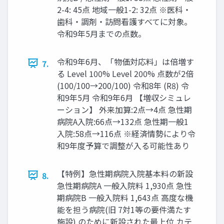
2-4: 45点 地域一般1-2: 32点 ※医科・
歯科・調剤・訪問看護すべてに対象。
令和9年5月までの点数。
令和9年6月、「物価対応料」は倍増す
7.
る Level 100% Level 200% 点数が2倍
(100/100→200/100) 令和8年 (R8) 令
和9年5月 令和9年6月 【増収シミュレ
ーション】 外来加算:2点→4点 急性期
病院A入院:66点→132点 急性期一般1
入院:58点→116点 ※経済情勢により令
和9年度予算で調整が入る可能性あり
【特例】急性期病院入院基本料の新設
8.
急性期病院A 一般入院料 1,930点 急性
期病院B 一般入院料 1,643点 高度な機
能を担う病院(旧 7対1等の要件満たす
施設) のために新設された最上位 カテ