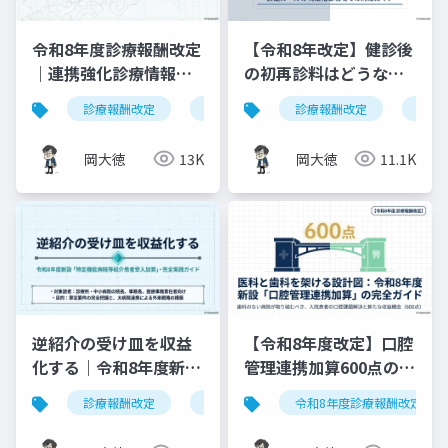
令和8年度診療報酬改定
【令和8年改定】健診後
｜連携強化診療情報提
の初再診料はどうな
供料の見直しを図解で
る？算定ルールの明確
診療報酬改定
連携強化診療情報提供料
診療報酬改定
令和8年度
健康
解説
化と現場での対応ガイ
ド
岡大徳
13K
岡大徳
11.1K
逆紹介の受け皿を収益
【令和8年度改定】口腔
化する｜令和8年度新設
管理連携加算600点の算
「特定機能病院等紹介
定要件・施設基準まと
診療報酬改定
特定機能病院等紹介患者受入加算
令和8年度診療報酬改定
患者受入加算」完全実
め
践ガイド