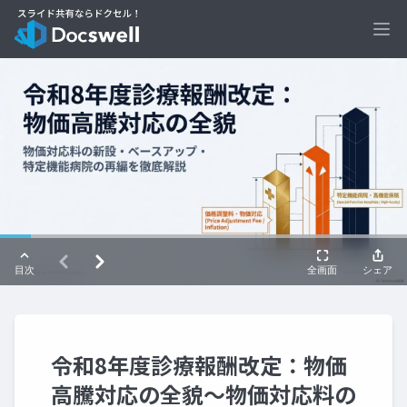
Ope
令和8年度診療報酬改定：物価
高騰対応の全貌～物価対応料の