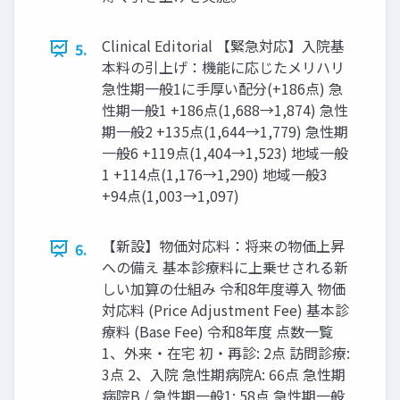
Clinical Editorial 【緊急対応】入院基
5.
本料の引上げ：機能に応じたメリハリ
急性期一般1に手厚い配分(+186点) 急
性期一般1 +186点(1,688→1,874) 急性
期一般2 +135点(1,644→1,779) 急性期
一般6 +119点(1,404→1,523) 地域一般
1 +114点(1,176→1,290) 地域一般3
+94点(1,003→1,097)
【新設】物価対応料：将来の物価上昇
6.
への備え 基本診療料に上乗せされる新
しい加算の仕組み 令和8年度導入 物価
対応料 (Price Adjustment Fee) 基本診
療料 (Base Fee) 令和8年度 点数一覧
1、外来・在宅 初・再診: 2点 訪問診療:
3点 2、入院 急性期病院A: 66点 急性期
病院B / 急性期一般1: 58点 急性期一般