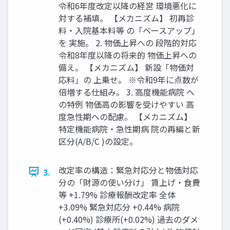
令和6年度改定以降の経営 環境悪化に
対する補填。 【メカニズム】 初再診
料・入院基本料等 の「ベースアップ」
を 実施。 2. 物価上昇への 段階的対応
令和8年度以降の将来的 物価上昇への
備え。 【メカニズム】 新設「物価対
応料」の 上乗せ。 ※令和9年に点数が
倍増する仕組み。 3. 高度機能病院 へ
の特例 物価高の影響を受けやすい 高
度急性期への配慮。 【メカニズム】
特定機能病院・急性期病 院の再編と新
区分(A/B/C )の設定。
改定率の構造：緊急対応分と物価対応
3.
分の「財源の使い分け」 賃上げ・食費
等 +1.79% 診療報酬改定率 全体
+3.09% 緊急対応分 +0.44% 病院
(+0.40%) 診療所(+0.02%) 過去のダメ