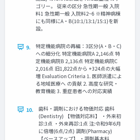
ゴリー。 従来の区分 急性期一般 入院
料1 急性期一般 入院料2~6 ※精神病棟
にも同様にA・B(10:1/13:1/15:1)を新
設。
特定機能病院の再編：3区分(A・B・C)
9.
への細分化 特定機能病院A 2,146点 特
定機能病院B 2,136点 特定機能病院C
2,016点 旧1,822点から +324点の大幅
増 Evaluation Criteria 1. 医師派遣によ
る地域医療へ の貢献 2. 高度な研究・
教育機能 3. 重症患者への対応実績
歯科・調剤における物価対応 歯科
10.
(Dentistry) 【物価対応料】 ・外来初
診:3点 ・外来再診:1点 注:令和9年6月
に倍増(6点/2点) 調剤(Pharmacy)
【ベースアップ】 ・調剤基本料