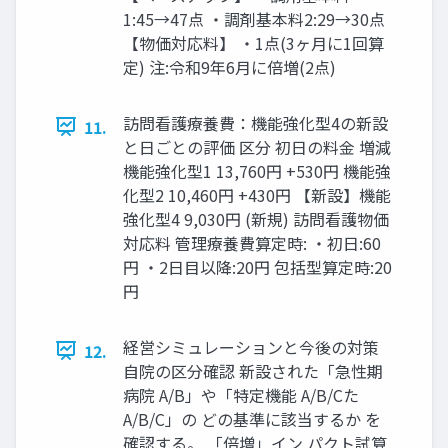
1:45→47点 ・調剤基本料2:29→30点
【物価対応料】 ・1点(3ヶ月に1回算
定) 注:令和9年6月に倍増(2点)
訪問看護療養費：機能強化型4の新設
11.
と日ごとの評価 区分 初日の料金 増減
機能強化型1 13,760円 +530円 機能強
化型2 10,460円 +430円 【新設】機能
強化型4 9,030円 (新規) 訪問看護物価
対応料 管理療養費算定時: ・初日:60
円 ・2日目以降:20円 包括型算定時:20
円
経営シミュレーションと今後の対策
12.
自院の区分確認 新設された「急性期
病院 A/B」や「特定機能 A/B/Cた
A/B/C」の どの基準に該当するか を
確認する。 「倍増」イン パクト試算