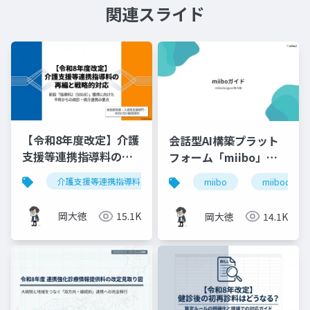
関連スライド
【令和8年度改定】介護
会話型AI構築プラット
支援等連携指導料の再
フォーム「miibo」ガ
編と戦略的対応｜指導
イド
介護支援等連携指導料
令和8年度診療報酬改定
入
miibo
miibodesign
料2（500点）の要件整
理
岡大徳
15.1K
岡大徳
14.1K