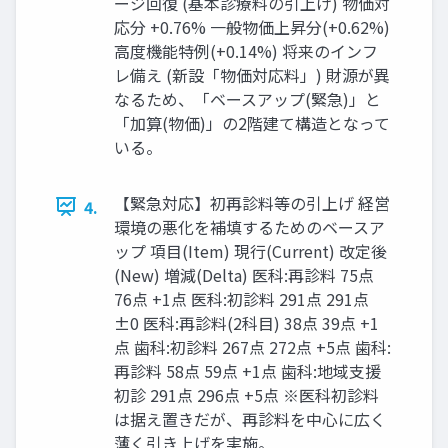
ージ回復 (基本診療料の引上げ) 物価対
応分 +0.76% 一般物価上昇分(+0.62%)
高度機能特例(+0.14%) 将来のインフ
レ備え (新設「物価対応料」) 財源が異
なるため、「ベースアップ(緊急)」と
「加算(物価)」の2階建て構造となって
いる。
【緊急対応】初再診料等の引上げ 経営
4.
環境の悪化を補填するためのベースア
ップ 項目(Item) 現行(Current) 改定後
(New) 増減(Delta) 医科:再診料 75点
76点 +1点 医科:初診料 291点 291点
±0 医科:再診料(2科目) 38点 39点 +1
点 歯科:初診料 267点 272点 +5点 歯科:
再診料 58点 59点 +1点 歯科:地域支援
初診 291点 296点 +5点 ※医科初診料
は据え置きだが、再診料を中心に広く
薄く引き上げを実施。