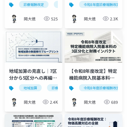
合計算「3つの明確化」
実加算」の名称・患者
診療報酬改定
入院基本料
令和8年度診療報酬改定
特定入院料
在
を図解
ケア見直しに関する実
務確認
岡大徳
525
岡大徳
2.3K
地域加算の見直し｜7区
【令和8年度改定】特定
分から5区分への再編と
機能病院入院基本料の3
経過措置のポイント
区分化と財務インパク
地域加算
診療報酬改定
令和8年度診療報酬改定
入院基本料
人事
ト｜点数・施設基準を
解説
岡大徳
2.4K
岡大徳
689