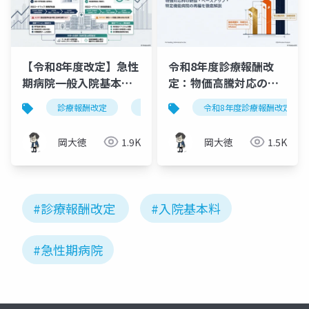
【令和8年度改定】急性
令和8年度診療報酬改
期病院一般入院基本料
定：物価高騰対応の全
の新設｜A・Bの施設基
貌～物価対応料の新
診療報酬改定
急性期病院一般入院基本料
令和8年度診療報酬改定
施設基
準と対応ロードマップ
設・入院料引上げ・特
定機能病院の再編～
岡大徳
1.9K
岡大徳
1.5K
#診療報酬改定
#入院基本料
#急性期病院