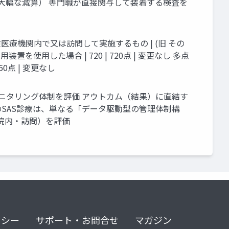
（大幅な減算） 専門職が直接関与して装着する検査を
険医療機関内で又は訪問して実施するもの | (旧 その
携帯用装置を使用した場合 | 720 | 720点 | 変更なし 多点
60点 | 変更なし
モニタリング体制を評価 アウトカム（結果）に直結す
SAS診療は、単なる「データ駆動型の管理体制構
院内・訪問）を評価
リシー
サポート・お問合せ
マガジン