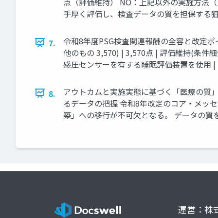
点（評価維持） NO：上記以外の実施方法（
手厚く評価し、検査データの質を担保する
令和8年度PSG検査関連報酬の全容と改定ポイン
7.
他のもの 3,570) | 3,570点 | 評価維持(条
感圧センサーを有する睡眠評価装置を使用 | 250 |
アウトカムと実施実態に基づく「医療の質」
8.
るデータの把握 令和8年改定のコア・メッ
築」への移行が不可欠となる。 データの質
運営：株