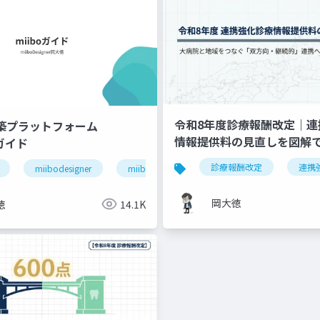
令和8年度診療報酬改定｜連
構築プラットフォーム
情報提供料の見直しを図解
」ガイド
退院支援
ケアマネジャー連携
医療介護連携
診療報酬改定
連携
miibodesigner
miiboガイド
miiboマニュアル
岡大徳
徳
14.1K