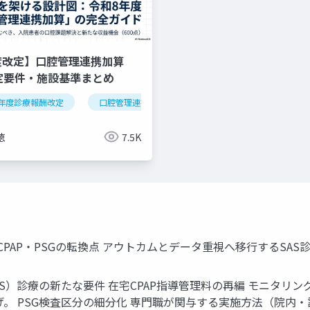
度改定】口腔管理連携加算
算定要件・施設基準まとめ
年度診療報酬改定
逆紹介
外来機能分化
口腔管理連携加算
クリニック経営
医科歯科連携
算定
徳
7.5K
PAP・PSGの転換点 アウトカムとデータ重視へ移行するSA
S）診療の新たな要件 在宅CPAP指導管理料の再編 モニタリ
。 PSG検査区分の細分化 専門職が関与する実施方法（院内・訪