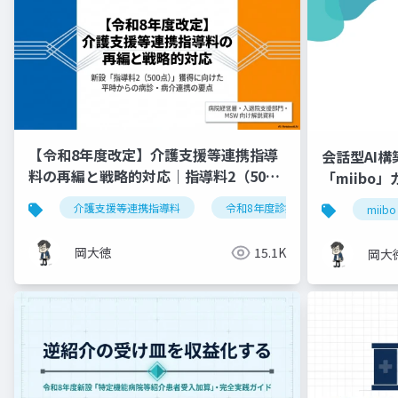
【令和8年度改定】介護支援等連携指導
会話型AI
料の再編と戦略的対応｜指導料2（500
「miibo
点）の要件整理
介護支援等連携指導料
令和8年度診療報酬改定
入
miibo
岡大徳
15.1K
岡大