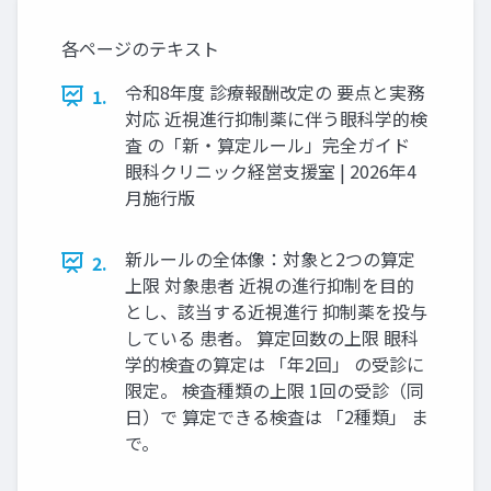
各ページのテキスト
令和8年度 診療報酬改定の 要点と実務
1.
対応 近視進行抑制薬に伴う眼科学的検
査 の「新・算定ルール」完全ガイド
眼科クリニック経営支援室 | 2026年4
月施行版
新ルールの全体像：対象と2つの算定
2.
上限 対象患者 近視の進行抑制を目的
とし、該当する近視進行 抑制薬を投与
している 患者。 算定回数の上限 眼科
学的検査の算定は 「年2回」 の受診に
限定。 検査種類の上限 1回の受診（同
日）で 算定できる検査は 「2種類」 ま
で。