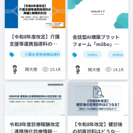
【令和8年度改定】介護
会話型AI構築プラット
支援等連携指導料の再
フォーム「miibo」ガ
編と戦略的対応｜指導
イド
介護支援等連携指導料
令和8年度診療報酬改定
入
miibo
miibodesign
料2（500点）の要件整
理
岡大徳
15.1K
岡大徳
14.1K
令和8年度診療報酬改定
【令和8年改定】健診後
｜連携強化診療情報提
の初再診料はどうな