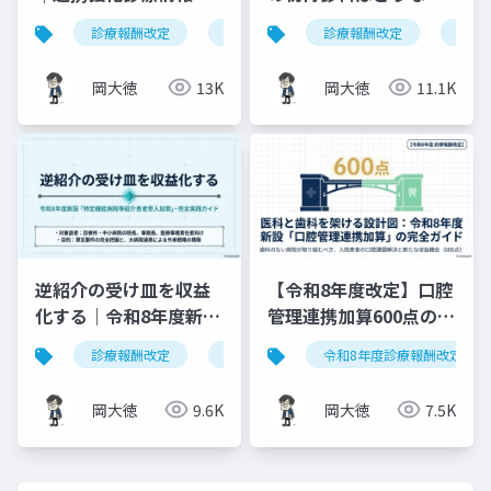
供料の見直しを図解で
る？算定ルールの明確
診療報酬改定
連携強化診療情報提供料
診療報酬改定
令和8年度
健康
解説
化と現場での対応ガイ
ド
岡大徳
13K
岡大徳
11.1K
逆紹介の受け皿を収益
【令和8年度改定】口腔
化する｜令和8年度新設
管理連携加算600点の算
「特定機能病院等紹介
定要件・施設基準まと
診療報酬改定
特定機能病院等紹介患者受入加算
令和8年度診療報酬改定
患者受入加算」完全実
め
践ガイド
岡大徳
9.6K
岡大徳
7.5K