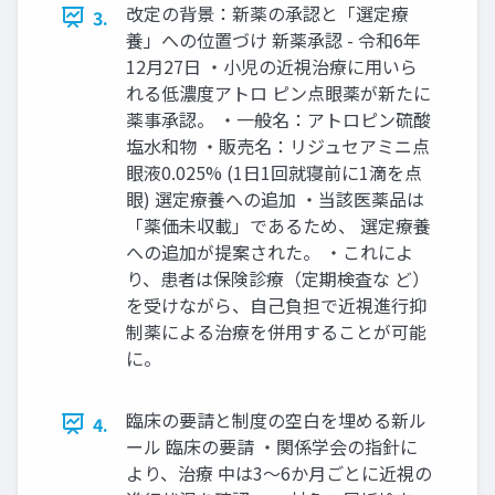
改定の背景：新薬の承認と「選定療
3.
養」への位置づけ 新薬承認 - 令和6年
12月27日 ・小児の近視治療に用いら
れる低濃度アトロ ピン点眼薬が新たに
薬事承認。 ・一般名：アトロピン硫酸
塩水和物 ・販売名：リジュセアミニ点
眼液0.025% (1日1回就寝前に1滴を点
眼) 選定療養への追加 ・当該医薬品は
「薬価未収載」であるため、 選定療養
への追加が提案された。 ・これによ
り、患者は保険診療（定期検査な ど）
を受けながら、自己負担で近視進行抑
制薬による治療を併用することが可能
に。
臨床の要請と制度の空白を埋める新ル
4.
ール 臨床の要請 ・関係学会の指針に
より、治療 中は3〜6か月ごとに近視の