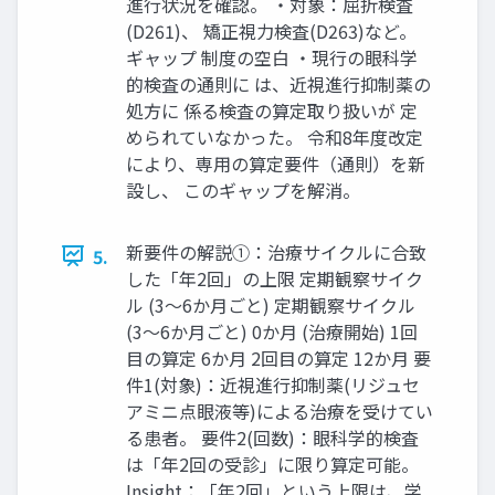
進行状況を確認。 ・対象：屈折検査
(D261)、 矯正視力検査(D263)など。
ギャップ 制度の空白 ・現行の眼科学
的検査の通則に は、近視進行抑制薬の
処方に 係る検査の算定取り扱いが 定
められていなかった。 令和8年度改定
により、専用の算定要件（通則）を新
設し、 このギャップを解消。
新要件の解説①：治療サイクルに合致
5.
した「年2回」の上限 定期観察サイク
ル (3〜6か月ごと) 定期観察サイクル
(3〜6か月ごと) 0か月 (治療開始) 1回
目の算定 6か月 2回目の算定 12か月 要
件1(対象)：近視進行抑制薬(リジュセ
アミニ点眼液等)による治療を受けてい
る患者。 要件2(回数)：眼科学的検査
は「年2回の受診」に限り算定可能。
Insight：「年2回」という上限は、学