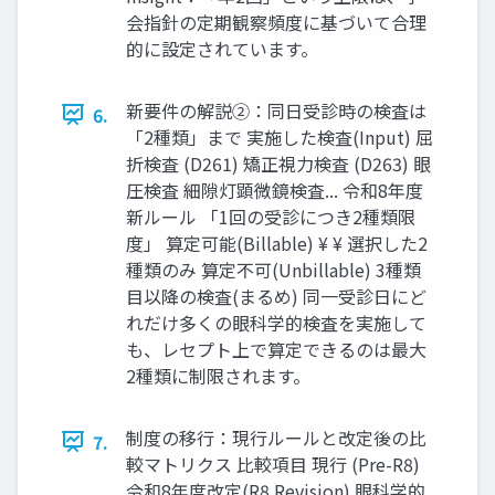
会指針の定期観察頻度に基づいて合理
的に設定されています。
新要件の解説②：同日受診時の検査は
6.
「2種類」まで 実施した検査(Input) 屈
折検査 (D261) 矯正視力検査 (D263) 眼
圧検査 細隙灯顕微鏡検査... 令和8年度
新ルール 「1回の受診につき2種類限
度」 算定可能(Billable) ¥ ¥ 選択した2
種類のみ 算定不可(Unbillable) 3種類
目以降の検査(まるめ) 同一受診日にど
れだけ多くの眼科学的検査を実施して
も、レセプト上で算定できるのは最大
2種類に制限されます。
制度の移行：現行ルールと改定後の比
7.
較マトリクス 比較項目 現行 (Pre-R8)
令和8年度改定(R8 Revision) 眼科学的