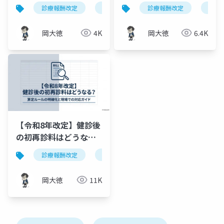
査「年2回・2種類ま
変更｜年1回への移行と
診療報酬改定
近視進行抑制薬
診療報酬改定
眼科学的検査
骨塩
で」新算定ルール完全
例外6ケース
ガイド
岡大徳
4K
岡大徳
6.4K
【令和8年改定】健診後
の初再診料はどうな
る？算定ルールの明確
診療報酬改定
健康診断
初診料
再診料
化と現場での対応ガイ
ド
岡大徳
11K