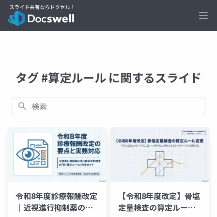
Ope
タグ #算定ルール に関するスライド
検索
令和8年度診療報酬改定
【令和8年度改定】骨塩
｜近視進行抑制薬の検
定量検査の算定ルール