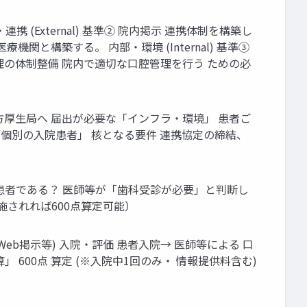
・連携 (External) 基準② 院内掲示 連携体制を構築し
と構築する。 内部・環境 (Internal) 基準③
理の体制整備 院内で適切な口腔管理を行う ための必
方厚生局へ 届出が必要な「インフラ・環境」 患者ご
「個別の入院患者」 核となる要件 連携協定の締結、
患者である？ 医師等が「歯科受診が必要」と判断し
施されれば600点算定可能）
構築・ Web掲示等) 入院・評価 患者入院→ 医師等による 口
 600点 算定 (※入院中1回のみ・ 情報提供料含む)