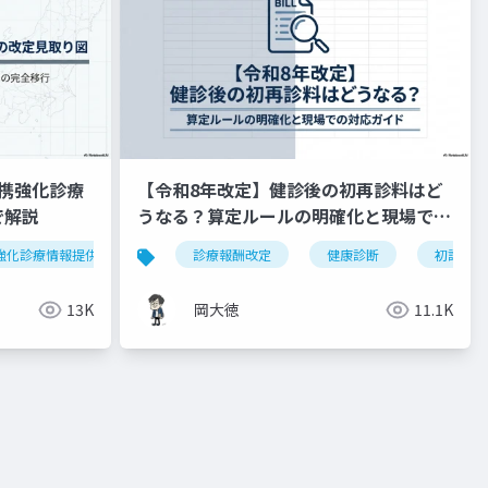
携強化診療
【令和8年改定】健診後の初再診料はど
で解説
うなる？算定ルールの明確化と現場での
対応ガイド
強化診療情報提供料
令和8年度
診療報酬改定
外来機能分化
健康診断
かかりつけ
初診料
13K
岡大徳
11.1K