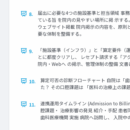
届出に必要な4つの施設基準と担当領域 事務・情報発信 
8.
ている旨 を院内の見やすい場所に掲 示する。 
ウェブサイト掲載 院内掲示の内容を、原則と
要な体制を整備する。
「施設基準（インフラ）」と「算定要件（運用
9.
とに都度クリアし、 レセプト請求する「アク
院内・Webへ の掲示、管理体制の整備 文
算定可否の診断フローチャート 自院は「歯
10.
た？ その口腔課題は 「医科の治療上の課
連携運用タイムライン (Admission to B
11.
腔課題・ 治療影響の発見 紹介・手配 患者同
歯科医療機関 実施 病院へ訪問し、 入院中