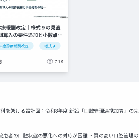
診療報酬改定｜様式９の見直
間算入の要件追加と小数点処
年度診療報酬改定
逆紹介
外来機能分化
様式９
クリニック経営
看護要員
施設基準
業
徳
7.1K
科と歯科を架ける設計図：令和8年度 新設「口腔管理連携加算」
院患者の口腔状態の悪化への対応が困難 ・質の高い口腔管理の