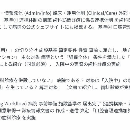
(Admin/Info) 臨床・運用体制 (Clinical/Care) 外部
基準① 連携体制の構築 歯科訪問診療に係る連携体制 を歯科医療機関
 して病院の公式ウェブサイ トにも掲載する。 基準④ 口腔管
）」の切り分け 施設基準 算定要件 性質 事前に満たし、 地
ション」 主な対象 病院という「組織全体」 条件を満たした
書による紹介（同意必須）、 入院中の実際の歯科診療の実施
科診療を併設していない」 病院である？ 対象は「入院中」の
題」を生じている？ 算定対象！ （文書で紹介し、歯科診療が実
illing Workflow) 病院 事前準備 施設基準の 届出完了 (連携
意取得→ 診療情報文書の 作成・送信 算定 「口腔管理連携加算」
の歯科診療 を実施