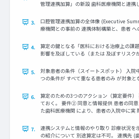
管理連携加算」の新設 歯科医療機関と連携
口腔管理連携加算の全体像 (Executive 
3.
療機関との事前の 連携体制構築と、患者 へ
算定の鍵となる「医科における治療上の課題」
4.
影響を及ぼしている（または 及ぼすリスク
対象患者の条件（スイートスポット） 入院中
5.
つの条件が すべて重なる患者のみ が対象と
算定のための3つのアクション（算定要件） 
6.
ておく。 要件② 同意と情報提供 患者の同
た歯科医療機関 により、患者の入院中に実
連携システムと情報のやり取り 診療状況を示
7.
の紹介について 別途算定は不可。 連携先 