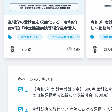
逆紹介の受け皿を収益化する｜令和8年
令和8年度
度新設「特定機能病院等紹介患者受入加
し～勤務時
算」完全実践ガイド
理の統一～
診療報酬改定
特定機能病院等紹介患者受入加算
令和8
岡大徳
9.6K
岡大
各ページのテキスト
【令和8年度 診療報酬改定】 600点 医
1.
の口腔課題解決と新たな収益機会（600点）
歯科診療を行わない 病院における課題 ・入
2.