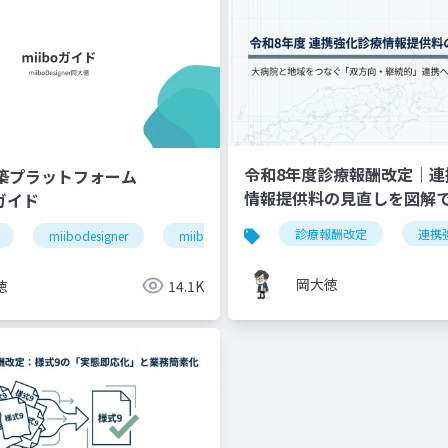
令和8年度診療報酬改定｜連
構築プラットフォーム
情報提供料の見直しを図解
」ガイド
退院支援
ケアマネジャー連携
医療介護連携
診療報酬改定
連携
miibodesigner
miiboガイド
miiboマニュアル
岡大徳
徳
14.1K