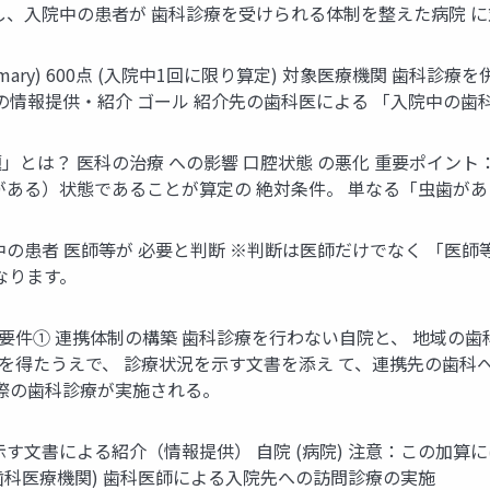
し、入院中の患者が 歯科診療を受けられる体制を整えた病院 
Summary) 600点 (入院中1回に限り算定) 対象医療機関 歯科
の情報提供・紹介 ゴール 紹介先の歯科医による 「入院中の歯
とは？ 医科の治療 への影響 口腔状態 の悪化 重要ポイン
がある）状態であることが算定の 絶対条件。 単なる「虫歯があ
の患者 医師等が 必要と判断 ※判断は医師だけでなく 「医師等
なります。
要件① 連携体制の構築 歯科診療を行わない自院と、 地域の歯
意を得たうえで、 診療状況を示す文書を添え て、連携先の歯科へ
 際の歯科診療が実施される。
す文書による紹介（情報提供） 自院 (病院) 注意：この加算に
(歯科医療機関) 歯科医師による入院先への訪問診療の実施