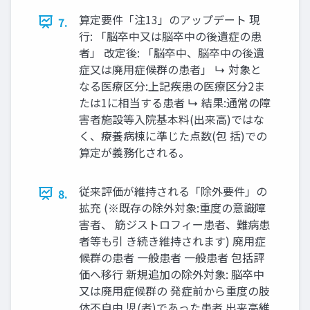
算定要件「注13」のアップデート 現
7.
行: 「脳卒中又は脳卒中の後遺症の患
者」 改定後: 「脳卒中、脳卒中の後遺
症又は廃用症候群の患者」 ↳ 対象と
なる医療区分:上記疾患の医療区分2ま
たは1に相当する患者 ↳ 結果:通常の障
害者施設等入院基本料(出来高)ではな
く、療養病棟に準じた点数(包 括)での
算定が義務化される。
従来評価が維持される「除外要件」の
8.
拡充 (※既存の除外対象:重度の意識障
害者、 筋ジストロフィー患者、難病患
者等も引 き続き維持されます) 廃用症
候群の患者 一般患者 一般患者 包括評
価へ移行 新規追加の除外対象: 脳卒中
又は廃用症候群の 発症前から重度の肢
体不自由 児(者)であった患者 出来高維