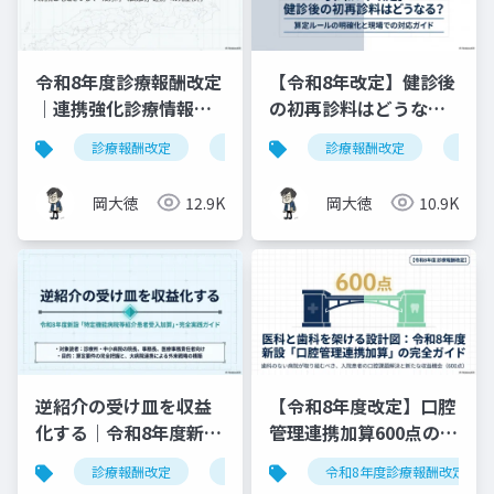
令和8年度診療報酬改定
【令和8年改定】健診後
｜連携強化診療情報提
の初再診料はどうな
供料の見直しを図解で
る？算定ルールの明確
診療報酬改定
連携強化診療情報提供料
診療報酬改定
令和8年度
健康
解説
化と現場での対応ガイ
ド
岡大徳
12.9K
岡大徳
10.9K
逆紹介の受け皿を収益
【令和8年度改定】口腔
化する｜令和8年度新設
管理連携加算600点の算
「特定機能病院等紹介
定要件・施設基準まと
診療報酬改定
特定機能病院等紹介患者受入加算
令和8年度診療報酬改定
患者受入加算」完全実
め