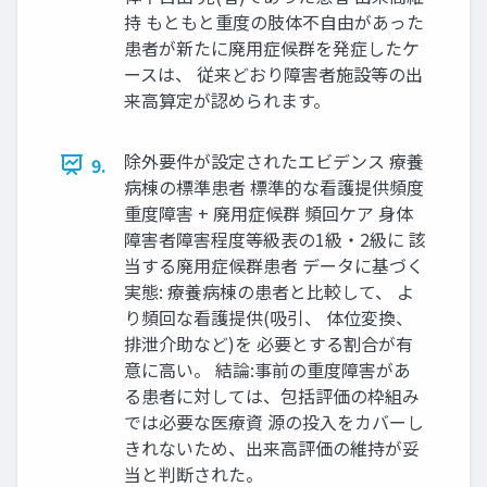
持 もともと重度の肢体不自由があった
患者が新たに廃用症候群を発症したケ
ースは、 従来どおり障害者施設等の出
来高算定が認められます。
除外要件が設定されたエビデンス 療養
9.
病棟の標準患者 標準的な看護提供頻度
重度障害 + 廃用症候群 頻回ケア 身体
障害者障害程度等級表の1級・2級に 該
当する廃用症候群患者 データに基づく
実態: 療養病棟の患者と比較して、 よ
り頻回な看護提供(吸引、 体位変換、
排泄介助など)を 必要とする割合が有
意に高い。 結論:事前の重度障害があ
る患者に対しては、包括評価の枠組み
では必要な医療資 源の投入をカバーし
きれないため、出来高評価の維持が妥
当と判断された。