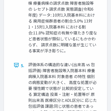
棟 療養病棟の請求点数 障害者施設等
の レセプト請求点数 実態調査(令和6
年度) データ: 10対1入院基本料におけ
る 廃用症候群患者の割合:5.0% 13対
1・15対1入院基本料 における割
合:11.8% 認知症の有無や寝たきり度な
ど患者状態が類似しているにもかかわ
らず、 請求点数に明確な差が生じてい
る事実が浮き彫りに。
評価体系の構造的な違い(出来高 vs 包
5.
括評価) 障害者施設等入院基本料 療養
病棟入院基本料 対象患者 の特性 個別
の病態変動が大きく、 高度な処置が必
要 慢性期で状態が 比較的安定してい
る 算定構造 投薬・注射・処置等が 原
則出来高 医療区分とADL区分に 応じた
包括評価 課題:同じ状態の患者であっ