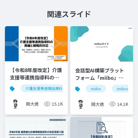
関連スライド
【令和8年度改定】介護
会話型AI構築プラット
支援等連携指導料の再
フォーム「miibo」ガ
編と戦略的対応｜指導
イド
介護支援等連携指導料
令和8年度診療報酬改定
入
miibo
miibodesign
料2（500点）の要件整
理
岡大徳
15.1K
岡大徳
14.1K