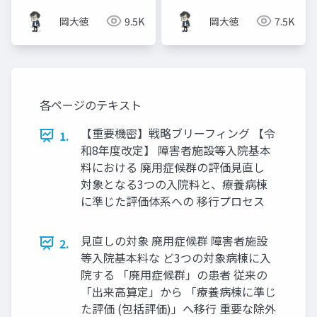
践ガイド
岡大徳
9.5K
岡大徳
7.5K
各ページのテキスト
【重要機密】戦略ブリーフィング 【令
1.
和8年度改定】 障害者施設等入院基本
料における 廃用症候群の評価見直し
対象となる3つの入院料と、療養病棟
に準じた評価体系への 移行プロセス
見直しの対象 廃用症候群 障害者施設
2.
等入院基本料な ど3つの対象病棟に入
院する 「廃用症候群」の患者 従来の
「出来高算定」から 「療養病棟に準じ
た評価 (包括評価)」へ移行 重要な除外