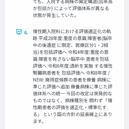
ても、入院する病棟の算定構造(出来高
か包括か) によって評価体系が異なる
状態が発生していた。
慢性期入院料における評価適正化の軌
6.
跡 平成28年度:重度の意識 障害者(脳卒
中の後遺症 に限定、医療区分1・2相
当)を包括評価へ 令和4年度:重度の意
識 障害を有さない脳卒中 患者を包括
評価へ 令和6年度:透析を実施 する慢性
腎臓病患者を 包括評価へ 令和8年度 /
NEW: 廃用症候群の患者を療養 病棟に
準じた評価へ追加 療養病棟に準じた評
価体系への統一 今回の改定は突発的な
ものではなく、病棟種別を 問わず「慢
性期患者の評価を適正化・標準化す
る」 という国の方針の延長線上にあり
ます。