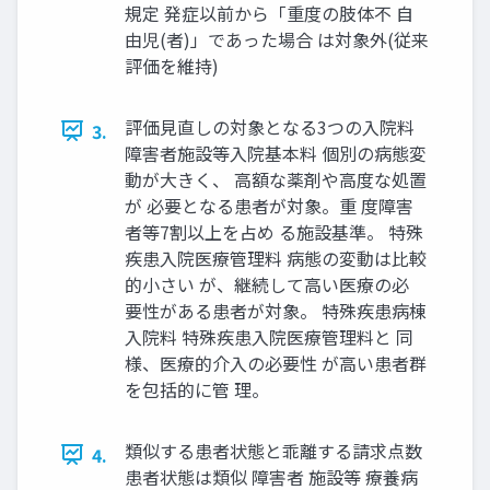
規定 発症以前から「重度の肢体不 自
由児(者)」であった場合 は対象外(従来
評価を維持)
評価見直しの対象となる3つの入院料
3.
障害者施設等入院基本料 個別の病態変
動が大きく、 高額な薬剤や高度な処置
が 必要となる患者が対象。重 度障害
者等7割以上を占め る施設基準。 特殊
疾患入院医療管理料 病態の変動は比較
的小さい が、継続して高い医療の必
要性がある患者が対象。 特殊疾患病棟
入院料 特殊疾患入院医療管理料と 同
様、医療的介入の必要性 が高い患者群
を包括的に管 理。
類似する患者状態と乖離する請求点数
4.
患者状態は類似 障害者 施設等 療養病