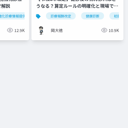
で解説
うなる？算定ルールの明確化と現場での
対応ガイド
強化診療情報提供料
令和8年度
診療報酬改定
外来機能分化
健康診断
かかりつけ
初診料
12.9K
岡大徳
10.9K
要件
施設基準