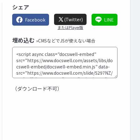
シェア
(Twitter)
Facebook
LINE
またはPlayer版
埋め込む
»CMSなどでJSが使えない場合
（ダウンロード不可）