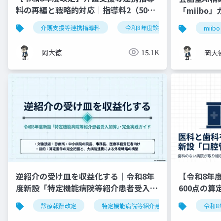
料の再編と戦略的対応｜指導料2（500
「miibo
点）の要件整理
介護支援等連携指導料
令和8年度診療報酬改定
入
miibo
岡大徳
15.1K
岡大
逆紹介の受け皿を収益化する｜令和8年
【令和8年
度新設「特定機能病院等紹介患者受入加
600点の
算」完全実践ガイド
診療報酬改定
特定機能病院等紹介患者受入加算
令和8