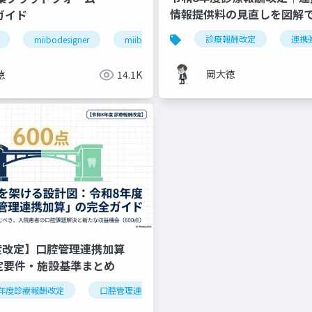
情報提供料の見直しを図解
」ガイド
退院支援
ケアマネジャー連携
医療介護連携
診療報酬改定
連携
miibodesigner
miiboガイド
miiboマニュアル
岡大徳
徳
14.1K
度改定】口腔管理連携加算
算定要件・施設基準まとめ
年度診療報酬改定
逆紹介
外来機能分化
口腔管理連携加算
クリニック経営
医科歯科連携
算定