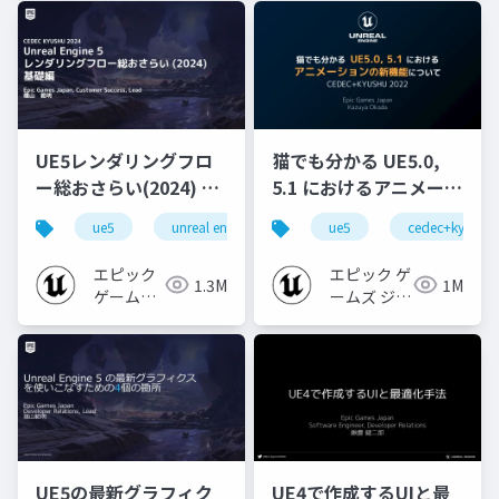
UE5レンダリングフロ
猫でも分かる UE5.0,
ー総おさらい(2024) 基
5.1 におけるアニメーシ
礎編！
ョンの新機能について
ue5
unreal engine
ue-rendering
ue5
cedec+kyushu
[CEDEC+KYUSHU
【CEDEC+KYUSHU
2024]
2022】
エピック
エピック ゲ
1.3M
1M
ゲームズ
ームズ ジャ
ジャパン
パン
UE5の最新グラフィク
UE4で作成するUIと最