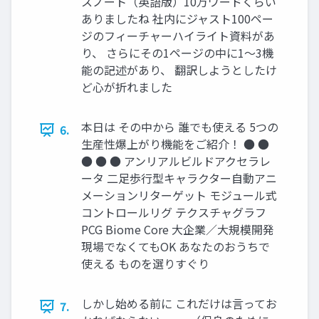
スノート（英語版）10万ワードくらい
ありましたね 社内にジャスト100ペー
ジのフィーチャーハイライト資料があ
り、 さらにその1ページの中に1～3機
能の記述があり、 翻訳しようとしたけ
ど心が折れました
本日は その中から 誰でも使える 5つの
6.
生産性爆上がり機能をご紹介！ ● ●
● ● ● アンリアルビルドアクセラレ
ータ 二足歩行型キャラクター自動アニ
メーションリターゲット モジュール式
コントロールリグ テクスチャグラフ
PCG Biome Core 大企業／大規模開発
現場でなくてもOK あなたのおうちで
使える ものを選りすぐり
しかし始める前に これだけは言ってお
7.