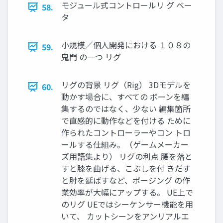
モジュール式コントロールリ グ ベー
58.
タ
小規模／個人開発における １０８の
59.
鬼門 の一つ リグ
リグの背景 リグ（Rig） 3Dモデルを
60.
動かす場合に、すべての ボーンを編
集するのではなく、少ない 編集箇所
で直感的に動作などを付ける ために
作られたコントローラーやコン トロ
ールする仕組み。（ゲームメーカー
ズ用語集より） リグの利点 腰を落と
すと膝を曲げる、こぶしを付 きだす
と肘を延ばすなど、ポージング の作
業効率が大幅にアップする。 UE上で
のリグ UEではシーケンサー機能を用
いて、 カットシーンをアンリアルエ