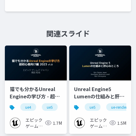
関連スライド
猫でも分かるUnreal
Unreal Engine5
Engineの学び方 - 超初
Lumenの仕組みと肝心
心者向け編 - 2023 v1.0
なところ
ue4
ue5
ue-beginner
ue5
ue-rendering
エピック
エピック
1.7M
1.5M
ゲームズ
ゲームズ
ジャパン
ジャパン