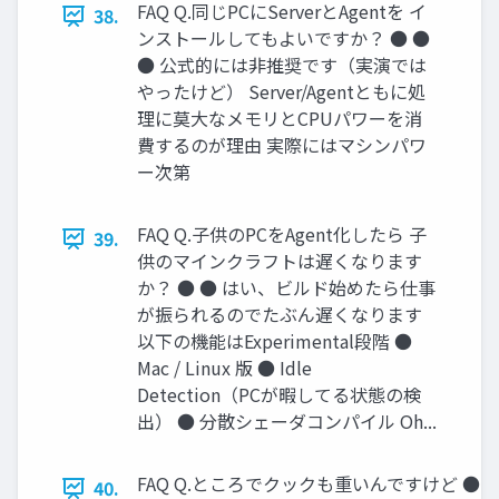
FAQ Q.同じPCにServerとAgentを イ
38.
ンストールしてもよいですか？ ● ●
● 公式的には非推奨です（実演では
やったけど） Server/Agentともに処
理に莫大なメモリとCPUパワーを消
費するのが理由 実際にはマシンパワ
ー次第
FAQ Q.子供のPCをAgent化したら 子
39.
供のマインクラフトは遅くなります
か？ ● ● はい、ビルド始めたら仕事
が振られるのでたぶん遅くなります
以下の機能はExperimental段階 ●
Mac / Linux 版 ● Idle
Detection（PCが暇してる状態の検
出） ● 分散シェーダコンパイル Oh...
FAQ Q.ところでクックも重いんですけど ● 
40.