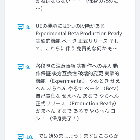
かねばならない …… （保身のために
…）
UEの機能には3つの段階がある
8.
Experimental Beta Production Ready
実験的機能 ベータ 正式リリース そし
て、これらに伴う 免責的な何か も…
各段階の注意事項 実制作への導入 動
9.
作保証 後方互換性 破壊的変更 実験的
機能 （Experimental） やめとき せえ
へん あらへん やるで ベータ （Beta）
自己責任な せえへん あるで やらへん
正式リリース （Production-Ready）
かまへん するで あるで やらへん ヨ
シ！ （保身完了！）
では始めましょう！まずはこちらか
10.