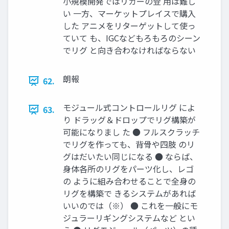
小規模開発ではリガーの登 用は難し
い 一方、マーケットプレイスで購入
した アニメをリターゲットして使っ
ていて も、IGCなどもろもろのシーン
でリグ と向き合わなければならない
朗報
62.
モジュール式コントロールリグ によ
63.
り ドラッグ＆ドロップでリグ構築が
可能になりまし た ● フルスクラッチ
でリグを作っても、背骨や四肢 のリ
グはだいたい同じになる ● ならば、
身体各所のリグをパーツ化し、レゴ
の ように組み合わせることで全身の
リグを構築で きるシステムがあれば
いいのでは（※） ● これを一般にモ
ジュラーリギングシステムなど とい