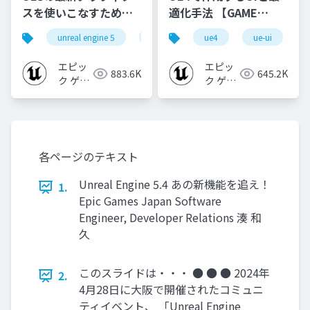
スを使いこなすための4
適化手法 【GAME
個の勘所
CREATORS
unreal engine 5
ue5
cedec
ue4
ue-ui
cedec+kyushu
[CEDEC+KYUSHU
CONFERENCE '20】
2023]
エピッ
エピッ
883.6K
645.2K
ク ゲー
ク ゲー
ムズ ジ
ムズ ジ
ャパン
ャパン
各ページのテキスト
Unreal Engine 5.4 あの新機能を追え！
1.
Epic Games Japan Software
Engineer, Developer Relations 湊 和
久
このスライドは・・・ ● ● ● 2024年
2.
4月28日に大阪で開催されたコミュニ
ティイベント、 「Unreal Engine