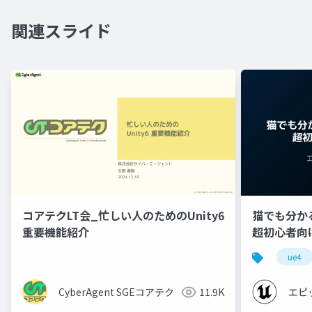
関連スライド
コアテクLT会_忙しい人のためのUnity6
猫でも分かるU
重要機能紹介
超初心者向け編 
ue4
CyberAgent SGEコアテク
11.9K
エピ