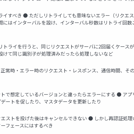
トライすべき ● ただしリトライしても意味ないエラー（リクエ
イ間にはインターバルを設け、インターバル秒数はリトライ回数
リトライを行うと、同じリクエストがサーバに2回届くケースが
を設けて同じ識別子が処理済みだったら処理しないなど
● 正常時・エラー時のリクエスト・レスポンス、通信時間、その他
ントで想定しているバージョンと違ったらエラーにする ● ア
プデートを促したり、マスタデータを更新したり
クエストを投げた後はキャンセルできない ● しかし再認証処
ターフェースにはするべき