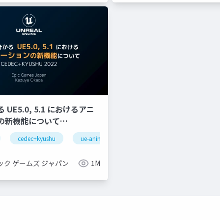
UE5.0, 5.1 におけるアニ
の新機能について
YUSHU 2022】
cedec+kyushu
ue-animation
ue-optimize
ue-bp
gnizeractivatestate
oculus integration
transformfeaturestatepro
ック ゲームズ ジャパン
1M