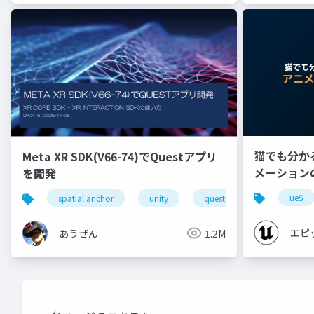
猫でも分かる 
Meta XR SDK(V66-74)でQuestアプリ
メーション
を開発
【CEDEC+K
ue5
spatial anchor
unity
quest pro
shapereco
エピ
あうぜん
1.2M