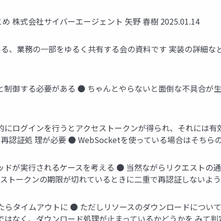
株式会社サイバーエージェント 矢野 春樹 2025.01.14
る、業務の一部をゆるく共有する会の資料です 実装の詳細な
と制御する必要がある ● ちゃんとやらないと面倒な不具合が
般的にログインを行うとアクセストークンが得られ、それには有
認証処 理が必要 ● WebSocketを使っている場合はそち
ッドが実行されるケースを考える ● 当然ながらリクエストの
クセストークンの期限が切れているときに二重で再認証しないよ
てたらタイムアウトに ● ただしリソースのダウンロードについ
のではなく、ダウンロード処理が止まっているかどうかを みて判