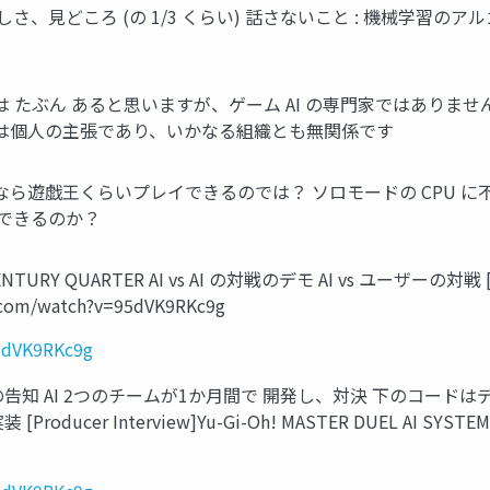
、見どころ (の 1/3 くらい) 話さないこと : 機械学習のアルゴ
ンジニアでは たぶん あると思いますが、ゲーム AI の専門家では
言は個人の主張であり、いかなる組織とも無関係です
状最高の AI なら遊戯王くらいプレイできるのでは？ ソロモードの CP
ができるのか？
ARTER AI vs AI の対戦のデモ AI vs ユーザーの対戦 [ [Produc
.com/watch?v=95dVK9RKc9g
5dVK9RKc9g
戦の告知 AI 2つのチームが1か月間で 開発し、対決 下のコー
r Interview]Yu-Gi-Oh! MASTER DUEL AI SYSTEM - Y