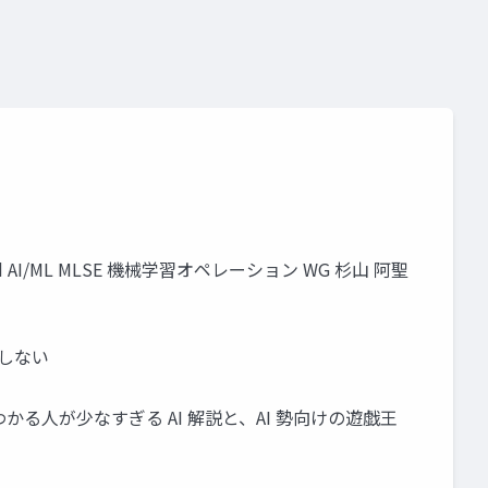
n @ Cloud AI/ML MLSE 機械学習オペレーション WG 杉山 阿聖
定しない
わかる人が少なすぎる AI 解説と、AI 勢向けの遊戯王