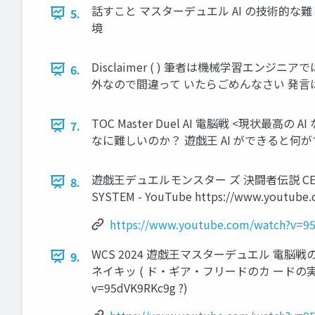
話すこと マスターデュエル AI の技術的な難しさ
5.
境
Disclaimer ( ) 筆者は機械学習エ
6.
外なので間違って いたらごめんなさい 発
TOC Master Duel AI 電脳戦 <現
7.
なに難しいのか？ 遊戯王 AI ができると何
遊戯王デュエルモンスター ズ 決闘者伝説 CENTURY QU
8.
SYSTEM - YouTube https://www.youtube
https://www.youtube.com/watch?v=9
WCS 2024 遊戯王マスターデュエル 電脳
9.
ネイキッ ( ド・ギア・フリードのカ ードの実装 [Produce
v=95dVK9RKc9g ?)