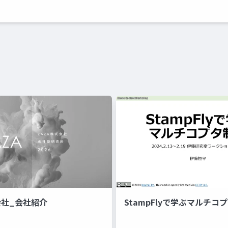
会社_会社紹介
StampFlyで学ぶマルチコ