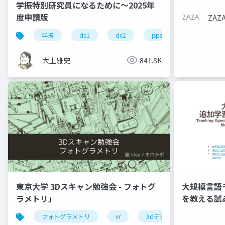
学振特別研究員になるために～2025年
度申請版
ZA
学振
dc1
dc2
jsps
pd
大上雅史
841.8K
東京大学 3Dスキャン勉強会 - フォトグ
大規模言語
ラメトリ」
を教える試み 
arXiv:2312
フォトグラメトリ
vr
3dデジタルアーカイブ