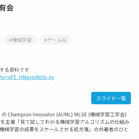
共有会
#機械学習
#ゲームAI
有する資料です
0?si=vFE_HMpjmRq5r-ny
スライド一覧
 Champion Innovator (AI/ML) MLSE (機械学習工学会)
ループを主催「見て試してわかる機械学習アルゴリズムの仕組み
s 機械学習の成果をスケールさせる処方箋」の共著者のひと