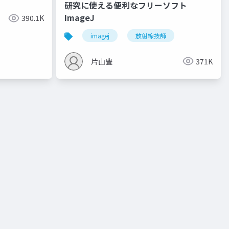
研究に使える便利なフリーソフト
ImageJ
390.1K
imagej
放射線技師
片山豊
371K