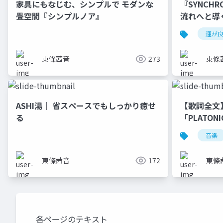
家具にもなじむ、シンプルで モダンな
『SYNCH
畳空間『シンプルノア』
流れへと導
運が
東條茜音
273
東條
ASHI湯｜ 省スペースでもしっかり癒せ
【歌詞全文】
る
「PLATONI
音楽
東條茜音
172
東條
各ページのテキスト