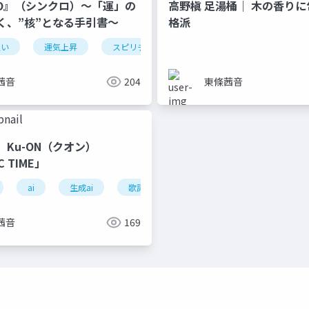
RO』（シンクロ）～「運」の
高野槇 足湯桶｜ 木の香り
く、”核”となる手引書～
格派
良い
運気上昇
スピリチュアル
開運
シンクロニシ
茜音
204
東條茜音
Ku-ON（クオン）
C TIME」
ai
生成ai
歌詞
ミニマル
チル
チ
茜音
169