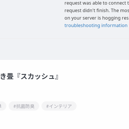
置き畳『スカッシュ』
単
#抗菌防臭
#インテリア