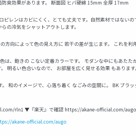
臭効果があります。 断面図 ヒバ硬綿 15mm 全厚 17mm
プロピレンはカビにくく、とても丈夫です。自然素材ではないの
からの冷気をシャットアウトします。
! 目の方向によって色の見え方に 若干の差が生じます。 これを
人気のブラウン色は、飽きの こない定番カラーです。 モダンな中にもあ
。 明るい色合いなので、 お部屋を広く見せる効果 もあります
す。 和のイメージで、心落ち着く なごみの空間に。 BK ブラ
l.com/rln1 ▼『楽天』で確認 https://akane-official.com/aug
tps://akane-official.com/augo