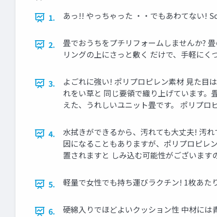
あっ!! やっちゃった ・・でもあわてない! Sc
1.
畳でおうちをプチリフォームしませんか? 畳
2.
リングの上にさっと敷く だけで、手軽にくつ
よごれに強い! ポリプロピレン素材 見た
3.
れをい草と 同じ要領で織り上げています。
えた、うれしいユニット畳です。 ポリプロピ
水拭きができるから、汚れても大丈夫! 汚
4.
因になることもありますが、ポリプロピレン
置されますと しみ込む可能性がございます
軽量で女性でも持ち運びラクチン! 1枚あたり 1
5.
硬綿入りでほどよいクッション性 中材には青
6.