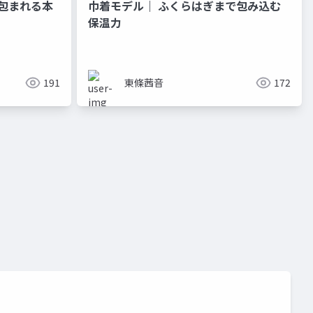
に包まれる本
巾着モデル｜ ふくらはぎまで包み込む
保温力
ティ
東洋思想
東洋哲学
心理学
運気アップ
191
東條茜音
172
ルアウト
作詞
synchroots