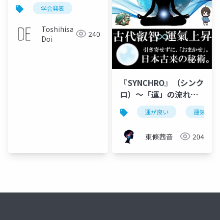
についての一考察
学会発表
Toshihisa
240
Doi
『SYNCHRO』（シンク
ロ）～「運」の流れへ
と導く、”核”となる手
運が良い
運気上昇
引書～
東條茜音
204