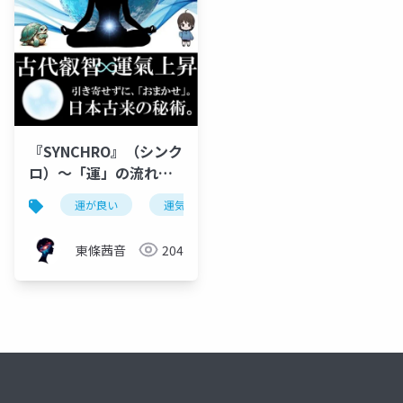
『SYNCHRO』（シンク
ロ）～「運」の流れへ
と導く、”核”となる手
運が良い
運気上昇
スピリチュアル
開運
引書～
東條茜音
204