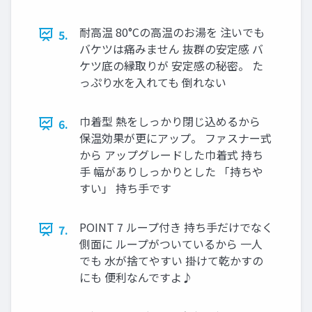
耐高温 80°Cの高温のお湯を 注いでも
5.
バケツは痛みません 抜群の安定感 バ
ケツ底の縁取りが 安定感の秘密。 た
っぷり水を入れても 倒れない
巾着型 熱をしっかり閉じ込めるから
6.
保温効果が更にアップ。 ファスナー式
から アップグレードした巾着式 持ち
手 幅がありしっかりとした 「持ちや
すい」 持ち手です
POINT 7 ループ付き 持ち手だけでなく
7.
側面に ループがついているから 一人
でも 水が捨てやすい 掛けて乾かすの
にも 便利なんですよ♪