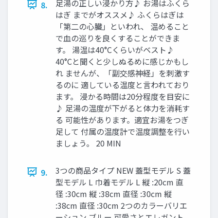
足湯の正しい浸かり方♪ お湯はふくら
8.
はぎ までがオススメ♪ ふくらはぎは
「第二の心臓」といわれ、 温めること
で血の巡りを良くすることができま
す。 湯温は40°Cくらいがベスト♪
40°Cと聞くと少しぬるめに感じかもし
れ ませんが、「副交感神経」を刺激す
るのに 適している温度と言われており
ます。 浸かる時間は20分程度を目安に
♪ 足湯の温度が下がると体力を消耗す
る 可能性があります。適宜お湯をつぎ
足して 付属の温度計で温度調整を行い
ましょう。 20 MIN
3つの商品タイプ NEW 蓋型モデル S 蓋
9.
型モデル L 巾着モデル L 縦 :20cm 直
径 :30cm 縦 :38cm 直径 :30cm 縦
:38cm 直径 :30cm 2つのカラーバリエ
ーション ブルー 可愛さとエレガント