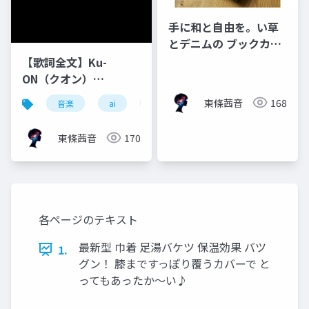
手に和と自由を。い草
とデニムの ブックカバ
ー「マルシェ」
【歌詞全文】Ku-
ON（クオン）
「PLATONIC TIME」
東條茜音
168
音楽
ai
生成ai
歌詞
ミニマル
東條茜音
170
各ページのテキスト
最新型 巾着 足湯バケツ 保温効果 バツ
1.
グン！ 膝まですっぽり覆うカバーで と
ってもあったか〜い♪