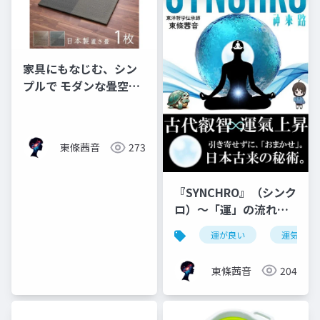
家具にもなじむ、シン
プルで モダンな畳空間
『シンプルノア』
東條茜音
273
『SYNCHRO』（シンク
ロ）～「運」の流れへ
と導く、”核”となる手
運が良い
運気上昇
引書～
東條茜音
204