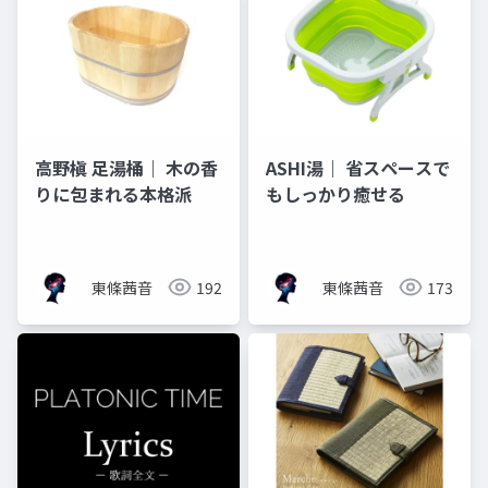
高野槇 足湯桶｜ 木の香
ASHI湯｜ 省スペースで
りに包まれる本格派
もしっかり癒せる
東條茜音
192
東條茜音
173