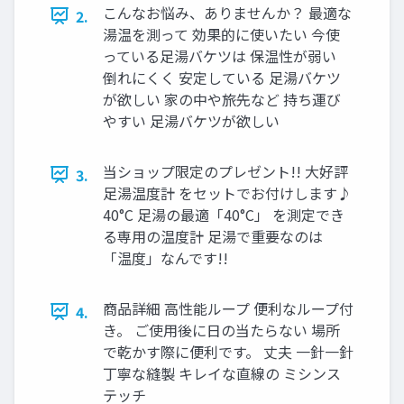
こんなお悩み、ありませんか？ 最適な
2.
湯温を測って 効果的に使いたい 今使
っている足湯バケツは 保温性が弱い
倒れにくく 安定している 足湯バケツ
が欲しい 家の中や旅先など 持ち運び
やすい 足湯バケツが欲しい
当ショップ限定のプレゼント!! 大好評
3.
足湯温度計 をセットでお付けします♪
40°C 足湯の最適「40°C」 を測定でき
る専用の温度計 足湯で重要なのは
「温度」なんです!!
商品詳細 高性能ループ 便利なループ付
4.
き。 ご使用後に日の当たらない 場所
で乾かす際に便利です。 丈夫 一針一針
丁寧な縫製 キレイな直線の ミシンス
テッチ