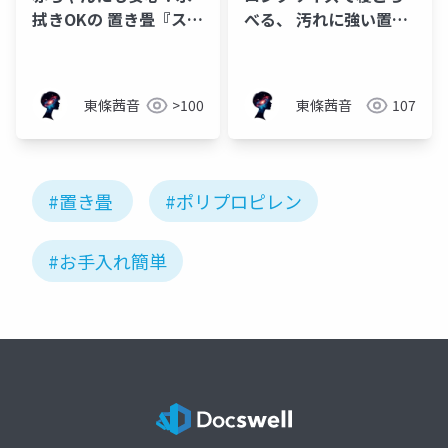
拭きOKの 置き畳『スカ
べる、 汚れに強い置き
ッシュ』
畳『あぐら』
東條茜音
>100
東條茜音
107
#置き畳
#ポリプロピレン
#お手入れ簡単