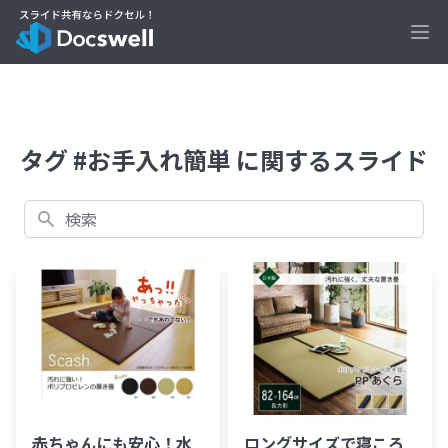
Ope
タグ #お手入れ簡単 に関するスライド
検索
赤ちゃんにも安心！水
ロングサイズで寝ころ