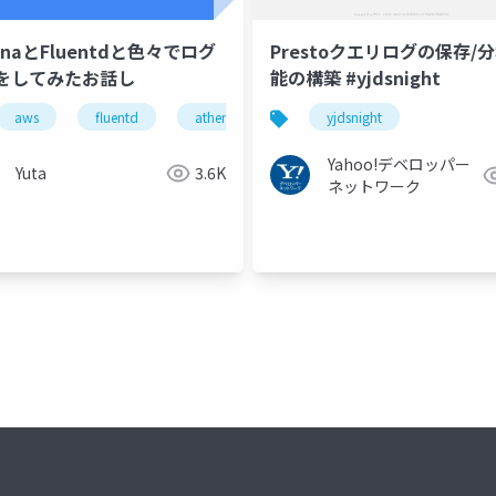
enaとFluentdと色々でログ
Prestoクエリログの保存/
をしてみたお話し
能の構築 #yjdsnight
aws
fluentd
athena
ログ集約
yjdsnight
Yahoo!デベロッパー
Yuta
3.6K
ネットワーク