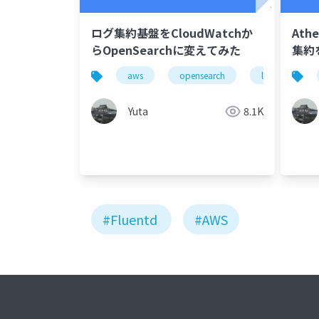
ログ集約基盤をCloudWatchか
Ath
らOpenSearchに変えてみた
集約
aws
opensearch
log
Yuta
8.1K
#Fluentd
#AWS