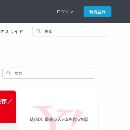
ログイン
新規登録
検索
てのスライド
検索