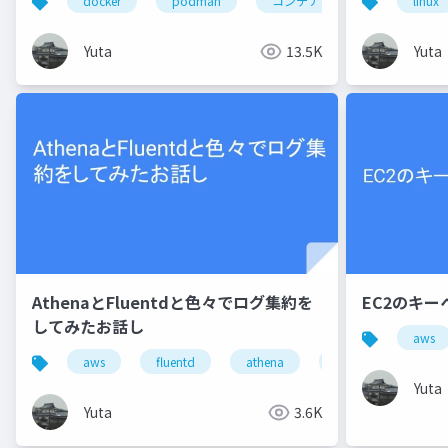
docker
podman
コンテナ
linux
Yuta
13.5K
Yuta
AthenaとFluentdと色々でログ集約を
EC2のキ
してみたお話し
aws
aws
fluentd
athena
ログ集約
Yuta
Yuta
3.6K