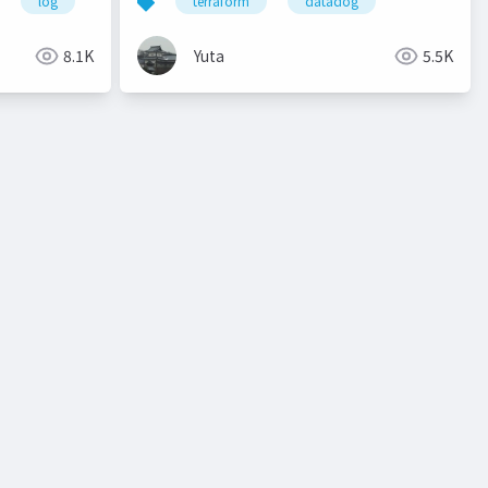
log
terraform
datadog
8.1K
Yuta
5.5K