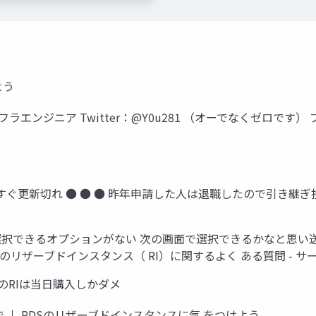
よう
ラエンジニア Twitter：@Y0u281 （オーでなくゼロです） ブログ：h
もうすぐ更新切れ ● ● ● 昨年申請した人は退職したので引き継ぎ
を選択できるオプションがない 次の画面で選択できるかなと思い
DS のリザーブドインスタンス（ RI）に関するよく ある質問 -
DSのRIは当日購入しかダメ
 ↓ RDSのリザーブドインスタンスに気 をつけよう