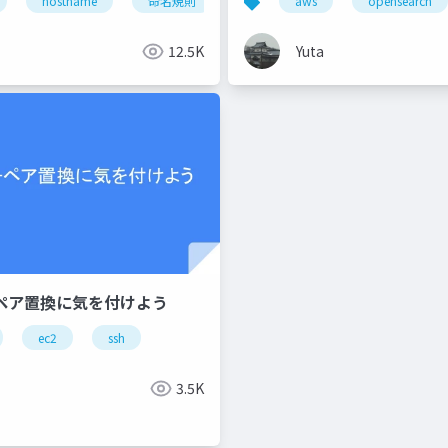
hostname
命名規則
aws
opensearch
12.5K
Yuta
ーペア置換に気を付けよう
ec2
ssh
3.5K