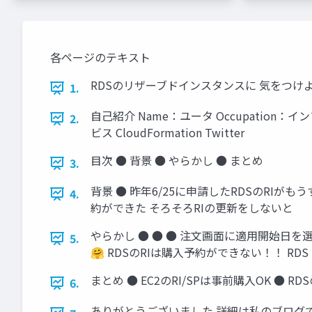
各ページのテキスト
RDSのリザーブドインスタンスに 気をつけ
1.
自己紹介 Name：ユータ Occupation：インフ
2.
ビス CloudFormation Twitter
目次 ● 背景 ● やらかし ● まとめ
3.
背景 ● 昨年6/25に申請したRDSのRIが
4.
約ができた そろそろRIの更新をしないと
やらかし ● ● ● 注文画面に適用開始日
5.
🤗 RDSのRIは購入予約ができない！！ R
まとめ ● EC2のRI/SPは事前購入OK ● R
6.
ありがとうございました 詳細は私のブログで