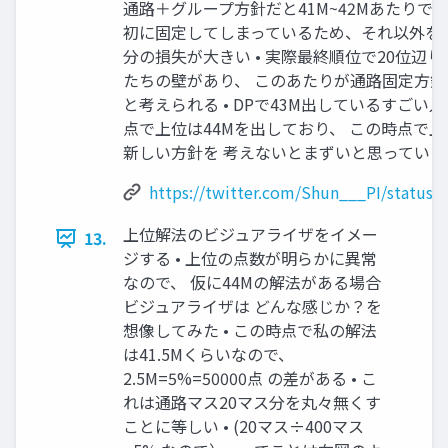
通路＋グループ方針だと41M~42Mあたりで 限
初に固定してしまっているため、それ以外を
分の損失が大きい • 実際最終順位で20位辺り
たちの壁があり、 このあたりが通路固定方針
と考えられる • DPで43M出しているすごい人
点で上位は44Mを出しており、 この時点で
新しい方針を 考えないとまずいと思っていた 
https://twitter.com/Shun___PI/status
上位解法のビジュアライザをイメー
13.
ジする • 上位の点数が明らかに異常
なので、 仮に44Mの解法がある場合
ビジュアライザは どんな感じか？を
想像してみた • この時点で私の解法
は41.5Mくらいなので、
2.5M=5%=50000点 の差がある • こ
れは通路マス20マス分を丸々無くす
ことに等しい • (20マス÷400マス