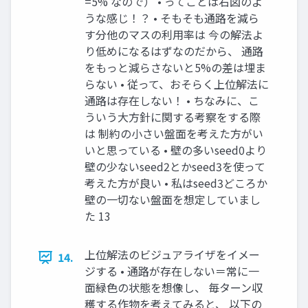
=5% なので） • ってことは右図のよ
うな感じ！？ • そもそも通路を減ら
す分他のマスの利用率は 今の解法よ
り低めになるはずなのだから、 通路
をもっと減らさないと5%の差は埋ま
らない • 従って、おそらく上位解法に
通路は存在しない！ • ちなみに、こ
ういう大方針に関する考察をする際
は 制約の小さい盤面を考えた方がい
いと思っている • 壁の多いseed0より
壁の少ないseed2とかseed3を使って
考えた方が良い • 私はseed3どころか
壁の一切ない盤面を想定していまし
た 13
上位解法のビジュアライザをイメー
14.
ジする • 通路が存在しない＝常に一
面緑色の状態を想像し、 毎ターン収
穫する作物を考えてみると、 以下の