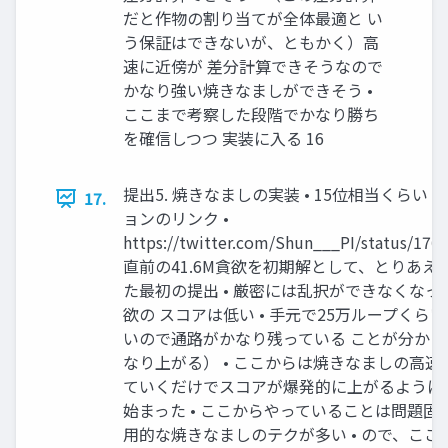
だと作物の割り当てが全体最適と い
う保証はできないが、ともかく）高
速に近傍が 差分計算できそうなので
かなり強い焼きなましができそう •
ここまで考察した段階でかなり勝ち
を確信しつつ 実装に入る 16
提出5. 焼きなましの実装 • 15位相当くらい（4
17.
ョンのリンク •
https://twitter.com/Shun___PI/status/170
直前の41.6M貪欲を初期解として、とりあえ
た最初の提出 • 厳密には乱択ができなくな
欲の スコアは低い • 手元で25万ループくらい
いので通路がかなり残っている ことが分か
なり上がる） • ここからは焼きなましの高速
ていくだけでスコアが爆発的に上がるように
始まった • ここからやっていることは問題固
用的な焼きなましのテクが多い • ので、こ