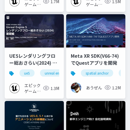
1.7M
1.5M
ゲームズ
ゲームズ
ジャパン
ジャパン
UE5レンダリングフロ
Meta XR SDK(V66-74)
ー総おさらい(2024) 基
でQuestアプリを開発
礎編！
ue5
unreal engine
ue-rendering
spatial anchor
unit
[CEDEC+KYUSHU
2024]
エピック
あうぜん
1.2M
1.3M
ゲームズ
ジャパン