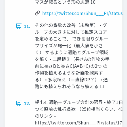
マスが減るという形の恩恵 10
https://twitter.com/Shun___PI/status
その他の貪欲の改善（未執筆） • グ
11.
ループの大きさに対して推定スコア
を定めることで、 できる限りグルー
プサイズが均一化（最大値を小さ
く） するように通路とグループ領域
を焼く • 二段植え（長さAの作物の手
前に長さBと長さC(A=B+C)の2つ の
作物を植えるような計画を探索す
る） • 多段植え（＝直線DP？） • 通
路にも植えられそうなら植える 11
提出4. 通路＋グループ方針の限界 • 終了1
12.
つく直前の乱択貪欲 （25位相当くらい、41.6
のリンク •
https://twitter.com/Shun___PI/status/170