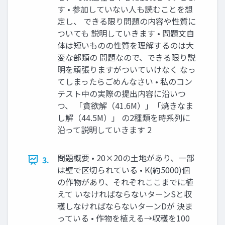
す • 参加していない人も読むことを想
定し、 できる限り問題の内容や性質に
ついても 説明していきます • 問題文自
体は短いものの性質を理解するのは大
変な部類の 問題なので、できる限り説
明を頑張りますがついていけなく なっ
てしまったらごめんなさい • 私のコン
テスト中の実際の提出内容に沿いつ
つ、 「貪欲解（41.6M）」「焼きなま
し解（44.5M）」 の2種類を時系列に
沿って説明していきます 2
問題概要 • 20×20の土地があり、一部
3.
は壁で区切られている • K(約5000)個
の作物があり、それぞれここまでに植
えて いなければならないターンSと収
穫しなければならないターンDが 決ま
っている • 作物を植える→収穫を100