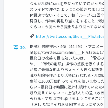
なんか乱数にrand()を使っていて遅かったので m
スライドで述べたようにこの焼きなましにお
体最適でない • そこで、数千ループに1回全
見直し、作物の再割り当てをすることで改善 •
くらい • 今測ったら提出5.より回ってないん
https://twitter.com/Shun___PI/status
提出8. 最終提出 • 4位（44.5M） • アニメー
20.
https://twitter.com/Shun___PI/status/170
最終日の改善で最も効いたのは、 「領域の
め、 「領域の削除」操作の点数を低くすること
が常に最適な形よりちょっと大きな状態を 
減り削除操作がより活発に行われる • 乱数はm
事前に1000万個作って それを使いまわした •
らい • 最終日は時間に追われ続けていたため
きり覚えていない… • 上位3人との差（敗因
られる • 関節点でも消せるようにすること
（消し た場合それを迂回するようにマスを追加