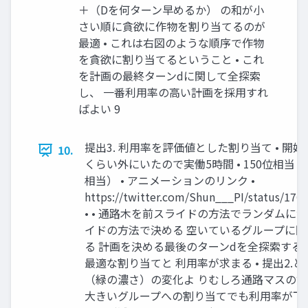
＋（Dを何ターン早めるか） の和が小
さい順に貪欲に作物を割り当てるのが
最適 • これは右図のような順序で作物
を貪欲に割り当てるということ • これ
を計画の最終ターンdに関して全探索
し、 一番利用率の高い計画を採用すれ
ばよい 9
提出3. 利用率を評価値とした割り当て • 開始1
10.
くらい外にいたので実働5時間 • 150位相当く
相当） • アニメーションのリンク •
https://twitter.com/Shun___PI/status/170
• • 通路木を前スライドの方法でランダムに
イドの方法で決める 空いているグループに
る 計画を決める最後のターンdを全探索する
最適な割り当てと 利用率が求まる • 提出2.
（緑の濃さ）の変化よ りむしろ通路マスの数
大きいグループへの割り当てでも利用率が下