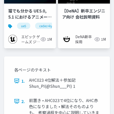
猫でも分かる UE5.0,
【DeNA】新卒エンジニ
5.1 におけるアニメーシ
ア向け 会社説明資料
ョンの新機能について
ue5
cedec+kyushu
ue-animation
ue-opt
【CEDEC+KYUSHU
2022】
エピック ゲ
DeNA新卒
1M
1M
ームズ ジャ
採用
パン
各ページのテキスト
AHC023 4位解法＋参加記
1.
Shun_PI(@Shun___PI) 1
前置き • AHC023で4位になり、AHC赤
2.
色になりました • 解法そのものより
も、 考察過程を中心に説明していきま