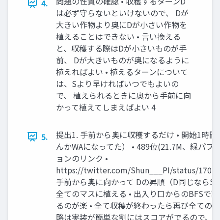
問題の性質の確認 • 収穫するターンD
4.
は必ず守らないといけないので、 Dが
大きい作物より奥にDが小さい作物を
植えることはできない • 言い換える
と、収穫する際はDが小さいものが手
前、 Dが大きいものが奥になるように
植えればよい • 植えるターンについて
は、Sより早ければいつでもよいの
で、 植えられるときに奥から手前に向
かって植えてしまえばよい 4
提出1. 手前から奥に収穫するだけ • 開始1時
5.
んかWAになってた） • 489位(21.7M、緑パフ
ョンのリンク •
https://twitter.com/Shun___PI/status/1701
手前から奥に向かって Dの昇順（D同じならS
全てのマスに植える • 出入り口からのBFSで
るのが楽 • 全て収穫が終わったら再び全てのマ
略は実装が簡単な割にはスコアがでるので、多