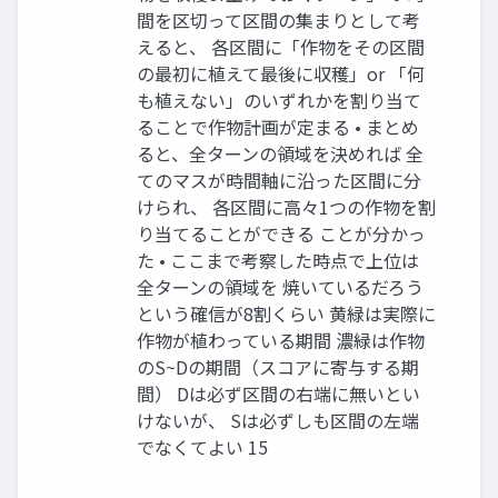
間を区切って区間の集まりとして考
えると、 各区間に「作物をその区間
の最初に植えて最後に収穫」or 「何
も植えない」のいずれかを割り当て
ることで作物計画が定まる • まとめ
ると、全ターンの領域を決めれば 全
てのマスが時間軸に沿った区間に分
けられ、 各区間に高々1つの作物を割
り当てることができる ことが分かっ
た • ここまで考察した時点で上位は
全ターンの領域を 焼いているだろう
という確信が8割くらい 黄緑は実際に
作物が植わっている期間 濃緑は作物
のS~Dの期間（スコアに寄与する期
間） Dは必ず区間の右端に無いとい
けないが、 Sは必ずしも区間の左端
でなくてよい 15