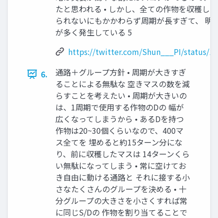
たと思われる • しかし、全ての作物を収穫し
られないにもかかわらず周期が長すぎて、 明
が多く発生している 5
https://twitter.com/Shun___PI/status/
通路＋グループ方針 • 周期が大きすぎ
6.
ることによる無駄な 空きマスの数を減
らすことを考えたい • 周期が大きいの
は、1周期で使用する作物のDの 幅が
広くなってしまうから • あるDを持つ
作物は20~30個くらいなので、400マ
ス全てを 埋めると約15ターン分にな
り、前に収穫したマスは 14ターンくら
い無駄になってしまう • 常に空けてお
き自由に動ける通路と それに接する小
さなたくさんのグループを決める • 十
分グループの大きさを小さくすれば常
に同じS/Dの 作物を割り当てることで