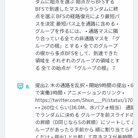
ダムに始点を選ぶ 始点からBFSする
BFSで到達したマスからランダムに終
点を選ぶ BFSの経路復元により最短パ
スを決定 最短パス上を通路に含める •
グループを作るには、 • 通路マスに隣
り合っている全ての非通路マスを 「グ
ループの根」とする • 全てのグループ
の根から多点BFSをして、到達できた
領域を それぞれのグループの領域とす
る 全ての始点が 「グループの根」 7
提出2. 木の通路を乱択 • 開始9時間の提出 •
8.
で実働3時間 • アニメーションのリンク •
https://twitter.com/Shun___PI/status/17019
• • 260位くらい(36.0M、水パフォ相当） 
でランダムに決める グループを前スライドの方
の昇順（D同じならSの昇順）にソートして 
ループがあったら手前から 順に割り当てられ
くだけ • 提出1.と比較して空きマスが長時間