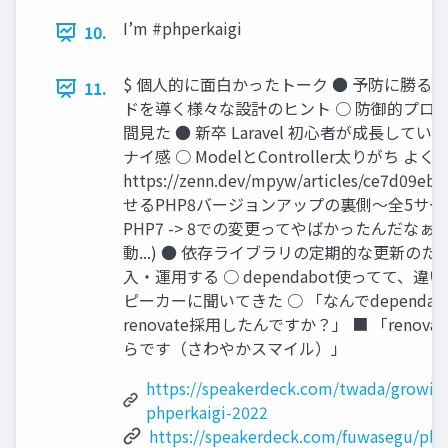
I’m #phperkaigi
10.
$ 個人的に面白かったトーク ● 予防に勝る防
11.
ドを導く様々な設計のヒント ○ 防御的プロ
間見た ● 新卒 Laravel 初心者が成長して
ナイ感 ○ ModelとController太りがち よくわ
https://zenn.dev/mpyw/articles/ce7d0
せるPHP8バージョンアップの裏側～全5サー
PHP7 -> 8での変更ってやばかったんだな
動...) ● 依存ライブラリの定期的な更新のために
入・運用する ○ dependabot使ってて、
ピーカーに聞いてきた ○ 「なんでdependa
renovate採用したんですか？」 ■ 「reno
らです（さわやかスマイル）」
https://speakerdeck.com/twada/growing
phperkaigi-2022
https://speakerdeck.com/fuwasegu/php