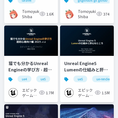
laravel
gitgithublt git github
Tomoyuki
Tomoyuki
1.6K
374
Shiba
Shiba
猫でも分かるUnreal
Unreal Engine5
Engineの学び方 - 超初
Lumenの仕組みと肝心
心者向け編 - 2023 v1.0
なところ
ue4
ue5
ue-beginner
ue5
ue-rendering
エピック
エピック
1.7M
1.5M
ゲームズ
ゲームズ
ジャパン
ジャパン