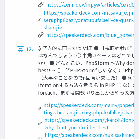
https://zenn.dev/mpyw/articles/ce7d0
https://speakerdeck.com/masaku_e/jin-
seruphp8baziyonatupufalseli-ce-quan-5sab
shao-jie
https://speakerdeck.com/blue_goheimo
$ 個人的に面白かったLT ● 【視聴者参加型】
12.
はなんでしょう? ○ 半角スペースはどれでし
か） ● どんとこい、PhpStorm 〜Why don't yo
best!～ ○ 「“PHPStorm”じゃなくて”Php
（大事なことなのでn回言いました） ● 何
iterationする方法を考える in PHP ○ な
foreach、まずは関数切り出しからやった方
https://speakerdeck.com/mainy/phperkaig
ting-zhe-can-jia-xing-php-kofalseji-hao-
https://speakerdeck.com/ykanoh/dont-k
why-dont-you-do-ides-best
https://speakerdeck.com/nukisashineko