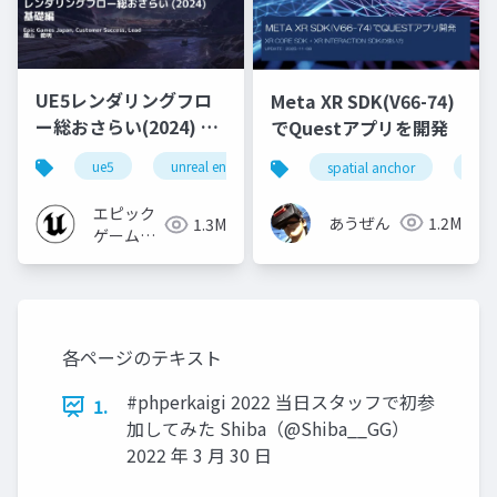
UE5レンダリングフロ
Meta XR SDK(V66-74)
ー総おさらい(2024) 基
でQuestアプリを開発
礎編！
ue5
unreal engine
ue-rendering
spatial anchor
unit
[CEDEC+KYUSHU
2024]
エピック
あうぜん
1.2M
1.3M
ゲームズ
ジャパン
各ページのテキスト
#phperkaigi 2022 当日スタッフで初参
1.
加してみた Shiba（@Shiba__GG）
2022 年 3 月 30 日