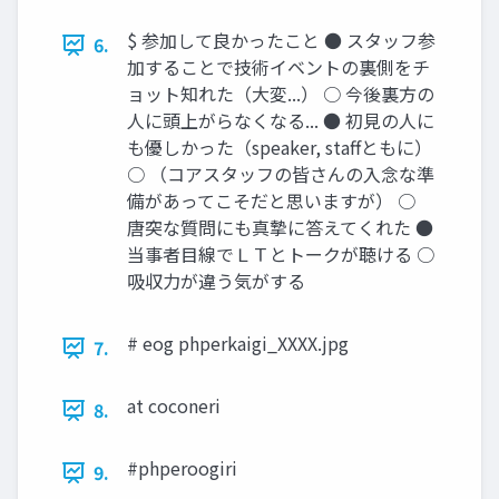
$ 参加して良かったこと ● スタッフ参
6.
加することで技術イベントの裏側をチ
ョット知れた（大変...） ○ 今後裏方の
人に頭上がらなくなる... ● 初見の人に
も優しかった（speaker, staffともに）
○ （コアスタッフの皆さんの入念な準
備があってこそだと思いますが） ○
唐突な質問にも真摯に答えてくれた ●
当事者目線でＬＴとトークが聴ける ○
吸収力が違う気がする
# eog phperkaigi_XXXX.jpg
7.
at coconeri
8.
#phperoogiri
9.