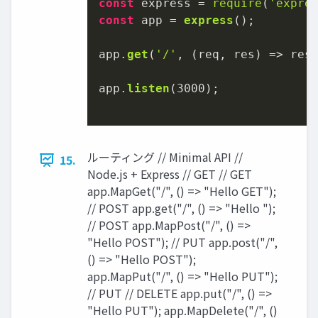
const
 express = 
require
(
'expre
const
 app = 
express
();

app.
get
(
'/'
, 
(
req, res
) =>
 res
app.
listen
(
3000
);

ルーティング // Minimal API //
15.
Node.js + Express // GET // GET
app.MapGet("/", () => "Hello GET");
// POST app.get("/", () => "Hello ");
// POST app.MapPost("/", () =>
"Hello POST"); // PUT app.post("/",
() => "Hello POST");
app.MapPut("/", () => "Hello PUT");
// PUT // DELETE app.put("/", () =>
"Hello PUT"); app.MapDelete("/", ()