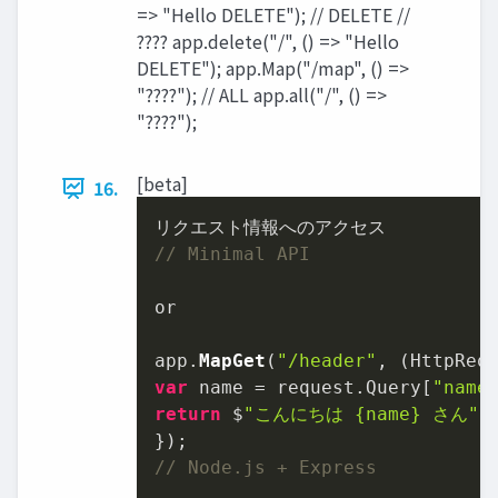
=> "Hello DELETE"); // DELETE //
???? app.delete("/", () => "Hello
DELETE"); app.Map("/map", () =>
"????"); // ALL app.all("/", () =>
"????");
[beta]
16.
// Minimal API
or

app.
MapGet
(
"/header"
, 
(
HttpReq
var
 name = request.
Query
[
"name
return
 $
"こんにちは {name} さん"
;

// Node.js + Express