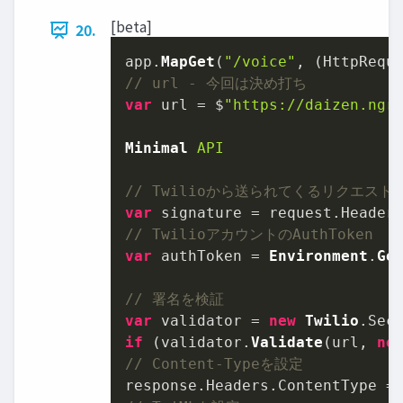
[beta]
20.
app.
MapGet
(
"/voice"
, 
(
HttpRequ
// url - 今回は決め打ち
var
 url = $
"https://daizen.ngr
Minimal
API
// Twilioから送られてくるリクエス
var
 signature = request.
Header
// TwilioアカウントのAuthToken
var
 authToken = 
Environment
.
Ge
// 署名を検証
var
 validator = 
new
Twilio
.
Sec
if
 (validator.
Validate
(url, 
ne
// Content-Typeを設定
response.
Headers
.
ContentType
 =