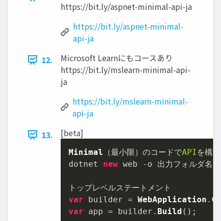
https://bit.ly/aspnet-minimal-api-ja
https://bit.ly/aspnet-minimal-
api-ja
Microsoft Learnにもコースあり
12.
https://bit.ly/mslearn-minimal-api-
ja
https://bit.ly/mslearn-minimal-
api-ja
[beta]
13.
Minimal
（最小限）のコードで
API
を構築

dotnet 
new
 web -o 出力フォルダ名

var
 builder = 
WebApplication
.
C
var
 app = builder.
Build
();
