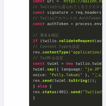
const
 url = 
`https://daizen.ng
// Twilioから送られてくるリクエス
const
 signature = req.
headers
[
// Twilioアカウントの AuthToken
const
 authToken = process.
env
.
// 署名を検証
if
 (twilio.
validateRequest
// Content-Typeを設定
res.
contentType
(
"application/x
// TwiMLを設定
const
 twiml = 
new
 twilio.
twiml
twiml.
say
({ 
language
: 
"ja-JP"
voice
: 
"Polly.Takumi"
 }, 
"こんに
res.
send
(twiml.
toString
());

} 
else
 {

res.
status
(
401
).
send
(
"Twilio
}
