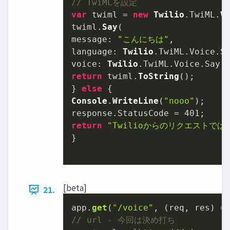
// TwiMLを設定
var
 twiml = 
new
Twilio
.
TwiML
.
V
twiml.
Say
message
: 
"こんにちは"
language
: 
Twilio
.
TwiML
.
Voice
.
S
voice
: 
Twilio
.
TwiML
.
Voice
.
Say
.
return
 twiml.
ToString
();

} 
else
Console
.
WriteLine
(
"nooo"
);

response.
StatusCode
 = 
401
return
"Twilioからのリクエストでは
}

[beta]
21.
app.
get
(
"/voice"
, 
(
req, res
) =
// url - 今回は決め打ち