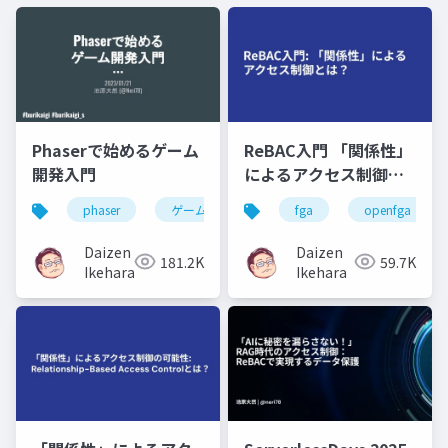
Phaserで始めるゲーム
ReBAC入門 「関係性」
開発入門
によるアクセス制御と
は？
phaser
ゲーム
fga
openfga
Daizen
Daizen
181.2K
59.7K
Ikehara
Ikehara