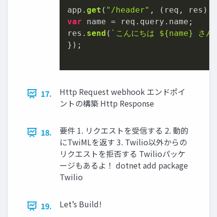
app.
get
(
"/header"
, 
(
req, res
) 
var
 name = req.
query
.
name
;

res.
send
(
`こんにちは 
${name}
 さん
});

Http Request webhook エンドポイ
17.
ントの構築 Http Response
要件 1. リクエストを受信する 2. 動的
18.
にTwiMLを返す 3. Twilio以外からの
リクエストを拒否する Twilioパッケ
ージもあるよ！ dotnet add package
Twilio
Let’s Build!
19.