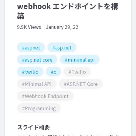
webhook エンドポイントを構
築
9.9K Views
January 29, 22
#aspnet
#asp.net
#asp.net core
#minimal api
#twilio
#c
#Twilio
#Minimal API
#ASP.NET Core
#Webhook Endpoint
#Programming
スライド概要