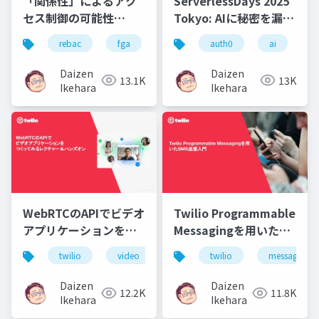
「関係性」によるアク
ServerlessDays 2025
セス制御の可能性
Tokyo: AIに秘密を漏ら
Relationship-Based
さない！」RAG時代の
rebac
fga
auth0
auth0
cloud native
ai
au
r
Access Controlとは？
アクセス制御：ReBAC
で実現するデータ保護
Daizen
Daizen
13.1K
13K
Ikehara
Ikehara
WebRTCのAPIでビデオ
Twilio Programmable
アプリケーションをつ
Messagingを用いた
くってみるレクチャー
SMS送信入門
twilio
video
webrtc
twilio
api
messaging
＆ハンズオン
Daizen
Daizen
12.2K
11.8K
Ikehara
Ikehara