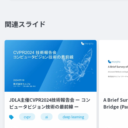
関連スライド
JDLA主催CVPR2024技術報告会 ー コン
A Brief Su
ピュータビジョン技術の最前線 ー
Bridge (Par
cvpr
ai
deep learning
gaussian splatting