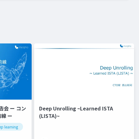
報告会 ー コン
Deep Unrolling ~Learned ISTA
線 ー
(LISTA)~
ep learning
gaussian splatting
学会報告