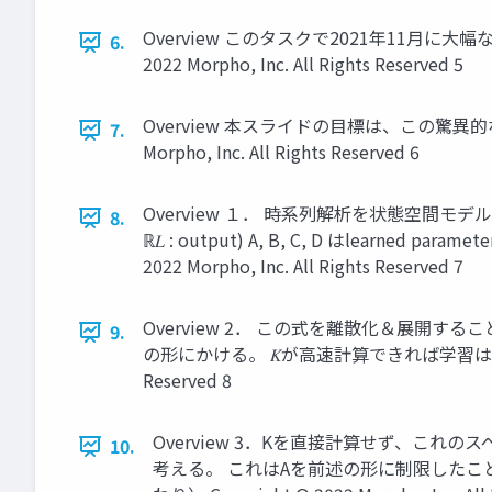
Overview このタスクで2021年11月に大
6.
2022 Morpho, Inc. All Rights Reserved 5
Overview 本スライドの目標は、この驚異的
7.
Morpho, Inc. All Rights Reserved 6
Overview １． 時系列解析を状態空間モデルとして次のように定式化 𝑥’(𝑡
8.
ℝ𝐿 : output) A, B, C, D はlearne
2022 Morpho, Inc. All Rights Reserved 7
Overview 2． この式を離散化＆展開することで 𝑦𝑘 = 𝐶𝐴𝑘 𝐵
9.
の形にかける。 𝐾が高速計算できれば学習はRNNより高速
Reserved 8
Overview 3．Kを直接計算せず、これのスペクトラム
10.
考える。 これはAを前述の形に制限したことから、 W