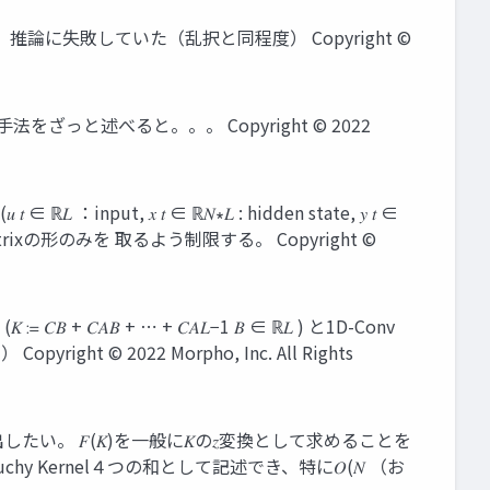
、推論に失敗していた（乱択と同程度） Copyright ©
ざっと述べると。。。 Copyright © 2022
ℝ𝐿 ：input, 𝑥 𝑡 ∈ ℝ𝑁∗𝐿 : hidden state, 𝑦 𝑡 ∈
nk matrixの形のみを 取るよう制限する。 Copyright ©
 ≔ 𝐶𝐵 + 𝐶𝐴𝐵 + ⋯ + 𝐶𝐴𝐿−1 𝐵 ∈ ℝ𝐿 ) と1D-Conv
© 2022 Morpho, Inc. All Rights
 を一括導出したい。 𝐹(𝐾)を一般に𝐾の𝑧変換として求めることを
chy Kernel４つの和として記述でき、特に𝑂(𝑁 （お