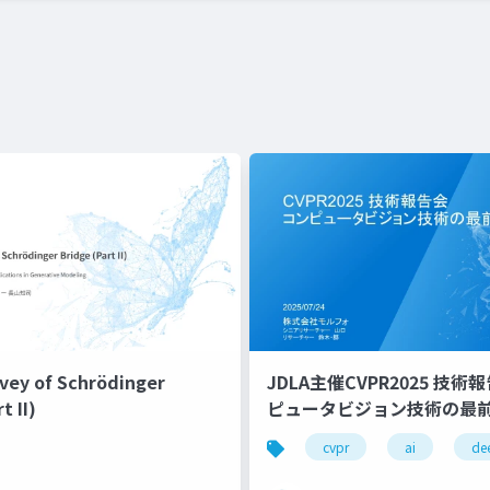
rvey of Schrödinger
JDLA主催CVPR2025 技術
t II)
ピュータビジョン技術の最前
基盤モデル
学会報告
cvpr
ai
de