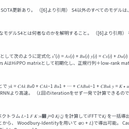
幅なSOTA更新あり。 （[6]より引用） S4以外のすべてのモデルは
なモデルS4とは何者なのかを解明すること。 （[6]より引用） 手法を
) = 𝐴𝑥(𝑡) + 𝐵𝑢(𝑡) 𝑦(𝑡) = 𝐶𝑥(𝑡) + 𝐷𝑢(𝑡) (𝑢 𝑡 ∈ 
d parameters AはHiPPO matrixとして初期化し、正規行列＋low-ra
0 + 𝐶𝐴𝑘−1 𝐵𝑢1 + ⋯ + 𝐶𝐴𝐵𝑢𝑘−1 + 𝐶𝐵𝑢𝑘 𝑦 = 𝐾 ∗ 𝑢 (
。 （𝐿回のiterationをせず一発で計算できるので） Copyright 
 𝐿−1 𝐹 𝐾 ≔෍ 𝑗=0 𝐾𝑗 𝜁𝑗 を計算してiFFTで𝐾𝑗
oodbury-Identityを用いて ෨ + 𝐿)で導出可能。 Cau