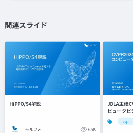
関連スライド
HiPPO/S4解説
JDLA主催C
ピュータビ
cvpr
モルフォ
65K