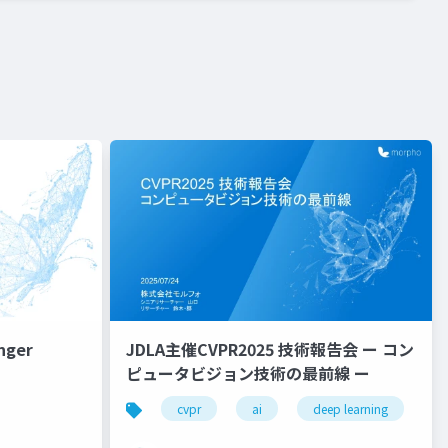
inger
JDLA主催CVPR2025 技術報告会 ー コン
ピュータビジョン技術の最前線 ー
学会報告
cvpr
ai
deep learning
g