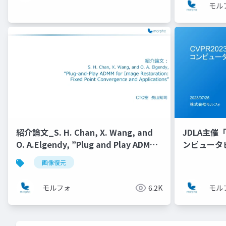
モル
紹介論文_S. H. Chan, X. Wang, and
JDLA主催「
O. A.Elgendy, ”Plug and Play ADMM
ンピュータ
for Image RestorationFixed Point
画像復元
Convergence and Applications”
モルフォ
6.2K
モル