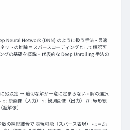
 Neural Network (DNN) のように扱う手法 • 最適
 • ニューラルネットの推論 = スパースコーディングとして解釈可
礎を概説 – 代表的な Deep Unrolling 手法の
般に劣決定 → 適切な解が一意に定まらない • 解の選択
 : 原画像（入力） 𝑦 : 観測画像（出力） 𝐻 : 線形観
の例（超解像）
の線形結合で 表現可能（スパース表現） • 𝑥 = 𝐷𝑧