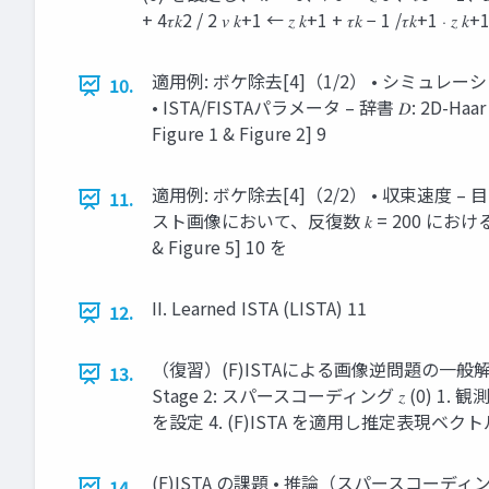
+ 4𝜏𝑘2 / 2 𝑣 𝑘+1 ← 𝑧 𝑘+1 + 𝜏𝑘 − 1 /𝜏𝑘+1 ⋅ 𝑧 𝑘+1
適用例: ボケ除去[4]（1/2） • シミュレーション
10.
• ISTA/FISTAパラメータ – 辞書 𝐷: 2D-
Figure 1 & Figure 2] 9
適用例: ボケ除去[4]（2/2） • 収束速度 – 目的関数
11.
スト画像において、反復数 𝑘 = 200 における FISTA 
& Figure 5] 10 を
II. Learned ISTA (LISTA) 11
12.
（復習）(F)ISTAによる画像逆問題の一般解法 • 
13.
Stage 2: スパースコーディング 𝑧 (0) 1.
を設定 4. (F)ISTA を適用し推定表現ベクトル 𝑧Ƹ を
(F)ISTA の課題 • 推論（スパースコーディ
14.