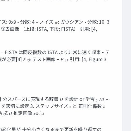
 • 分散: 4 – ノイズ 𝑤: ガウシアン • 分散: 10−3
去画像 （上段: ISTA, 下段: FISTA） 引用: [4,
 の最適解 – FISTA は同反復数の ISTA より非常に速く収束 • テ
𝐹 𝑧𝑘 テスト画像 − 𝐹 𝑧∗ 引用: [4, Figure 3
スパースに表現する辞書 𝐷 を設計 or 学習 𝑦 𝐴𝑇 –
 𝑧 を適切に設定 3. ステップサイズ 𝜏 と 正則化係数 𝜆
A 𝑧Ƹ 𝐷 推定画像 𝑥ො
 (𝑘) の変化量が 十分小さくなるまで更新を繰り返すの