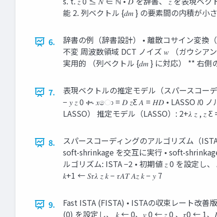
s. t. 𝑧 0 ≤ 𝑁 ∈ ℕ • 𝐷 を辞書、 𝑧 を表現
能 2. 列ベクトル {𝑑𝑚 } の要素間の内積が小さい
辞書の例（辞書設計） • 離散コサイン変換（D
6.
不変 周波数領域 DCT ノイズ 𝑤 （ガウシ
実用的 （列ベクトル {𝑑𝑚 } に対応） **
表現ベクトルの推定モデル（スパースコーディング） • 𝑙
7.
− 𝑦 𝑧 0 ቊ 𝑥ො = 𝐷 𝑧Ƹ 𝐴 = 𝐻
LASSO） 推定モデル（LASSO）: 2+𝜆 𝑧 , 𝑧 Ƹ = Argm
スパースコーディングのアルゴリズム（ISTA） • Iter
8.
soft-shrinkage を交互に実行 • soft-shrinkage 𝑆𝜏
ルゴリズム: ISTA −2 • 初期値 𝑧 0 を設定し、
𝑘+1 ← 𝑆𝜏𝜆 𝑧 𝑘 − 𝜏𝐴𝑇 𝐴𝑧 𝑘 − 𝑦 7
Fast ISTA (FISTA) • ISTAの収束レート改善
9.
(0) を設定し、 𝑘 ← 0、𝑣 0 ← 𝑧 0 、𝜏0 ← 1、𝐿