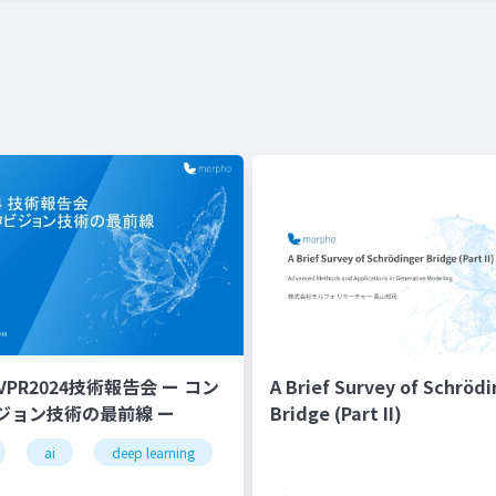
VPR2024技術報告会 ー コン
A Brief Survey of Schröd
ジョン技術の最前線 ー
Bridge (Part II)
ai
deep learning
gaussian splatting
基盤モデル