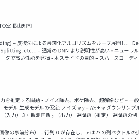
 ~ CTO室 長山知司
 Unfolding) – 反復法による最適化アルゴリズムをループ展開し、 Deep
Dual Splitting, etc… – 通常の DNN より説明性が高い
タで高い性能を発揮 • 本スライドの目的 – スパースコーディングの基
入力を推定する問題 • ノイズ除去、ボケ除去、超解像など – 一
モデルの仮定: ノイズ 𝑤 𝑦 = 𝐻𝑥 + 𝑤 ダウンサンプル 𝑥
像 𝑥 （入力） 3 + 観測画像 𝑦 （出力） 逆問題（推定） 逆問題
前分布） – 行列 𝐷 が存在し、 𝑥 は 𝐷 の列ベクトルの少数