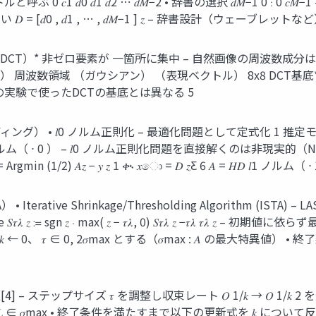
ベクトルと呼ぶ 0 𝑐1 𝑑0 𝑑1 𝑑2 ⋯ 𝑑𝑀−2 • 辞書の選択 𝑑𝑀−1 0 ⋮
 𝐷 = [𝑑0 , 𝑑1 , … , 𝑑𝑀−1 ] 𝑧 – 辞書設計（ウ
CT）* 非ゼロ要素が 一箇所に集中 – 自然画像の周波数成分は 
アン） 周波数領域 （ガウシアン） （表現ベクトル） 8x8 DCT
 右側の実験で使ったDCTの基底とは異なる 5
0 ノルム正則化 – 最適化問題として定式化 1 推定モデル（𝑙0 ノルム正則化
𝐷 • LASSO 𝑙0 ノルム（ ⋅ 0 ） – 𝑙0 ノルム正則化問題を直接解くのは
in (1/2) 𝐴𝑧 − 𝑦 𝑧 1 ቊ 𝑥ො = 𝐷 𝑧Ƹ 6 𝐴 = 𝐻𝐷 𝑙1 ノルム（ ⋅
ative Shrinkage/Thresholding Algorithm (IS
 𝑧 ≔ sgn 𝑧 ⋅ max( 𝑧 − 𝜏𝜆, 0) 𝑆𝜏𝜆 𝑧 −𝜏𝜆 𝜏𝜆 𝑧 – 初
 𝑘 ← 0、 𝜏 ∈ 0, 2𝜎max とする（𝜎max : 𝐴 の最大特異
版[4] – ステップサイズ 𝜏 を調整し収束レート 𝑂 1/𝑘 → 𝑂 1/𝑘 2
 ∈ 𝜎max • 終了条件を満たすまで以下の更新式を 𝑘 について反復: 𝑧 𝑘+1 ← 𝑆𝜆/𝐿 