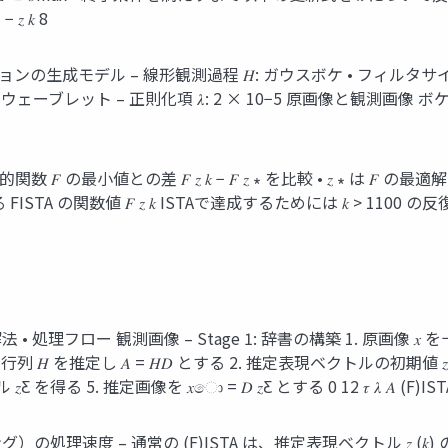
 − 𝑧 𝑘 8
の生成モデル – 線形観測過程 𝐻: ガウスボケ • フィルタサイズ: 9x9
Haar ウェーブレット – 正則化項 𝜆: 2 × 10−5 原画像と観測画像 ボケ除
 𝐹 の最小値との差 𝐹 𝑧 𝑘 − 𝐹 𝑧 ∗ を比較 • 𝑧 ∗ は 𝐹
の関数値 𝐹 𝑧 𝑘 ISTAで達成するためには 𝑘 > 1100 の反復が必要[4] 
処理フロー 観測画像 – Stage 1: 辞書の構築 1. 原画像 𝑥 を十分
 観測行列 𝐻 を推定し 𝐴 = 𝐻𝐷 とする 2. 推定表現ベクトルの初期値
得る 5. 推定画像を 𝑥ො = 𝐷 𝑧Ƹ とする 0 12 𝜏 𝜆 𝐴 (F)IST
ング）の処理速度 – 通常の (F)ISTA は、推定表現ベクトル 𝑧