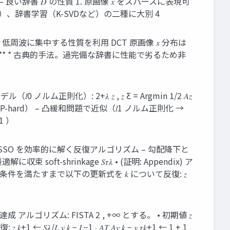
 0 𝑐𝑀−1 – 良い辞書 𝐷 の性質 1. 原画像 𝑥 をスパースに表現可
ェーブレットなど）、辞書学習（K-SVDなど）の二種に大別 4
低周波に集中する性質を利用 DCT 原画像 𝑥 分布は
基底** * 古典的手法。過完備な辞書に性能で劣るため非
）: 2+𝜆 𝑧 , 𝑧 Ƹ = Argmin 1/2 𝐴𝑧
非現実的（NP-hard） – 凸緩和問題で近似（𝑙1 ノルム正則化 →
 1 ）
TA) – LASSO を効率的に解く反復アルゴリズム – 勾配降下と
期値に依らず最適解に収束 soft-shrinkage 𝑆𝜏𝜆 • (証明: Appendix) ア
値） • 終了条件を満たすまで以下の更新式を 𝑘 について反復: 𝑧
 を達成 アルゴリズム: FISTA 2 , +∞ とする。 • 初期値 𝑧
𝑣 𝑘 − 𝐿−1 ⋅ 𝐴𝑇 𝐴𝑣 𝑘 − 𝑦 𝜏𝑘+1 ← 1 + 1