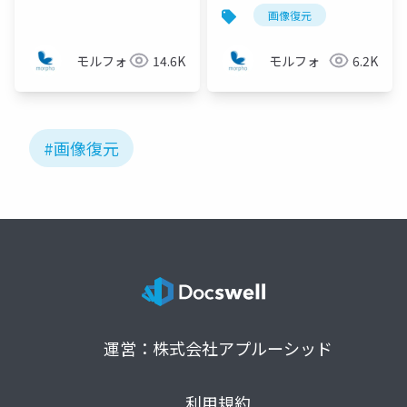
(LISTA)~
A.Elgendy, ”Plug and
画像復元
Play ADMM for Image
RestorationFixed
モルフォ
14.6K
モルフォ
6.2K
Point Convergence
and Applications”
#画像復元
運営：株式会社アプルーシッド
利用規約