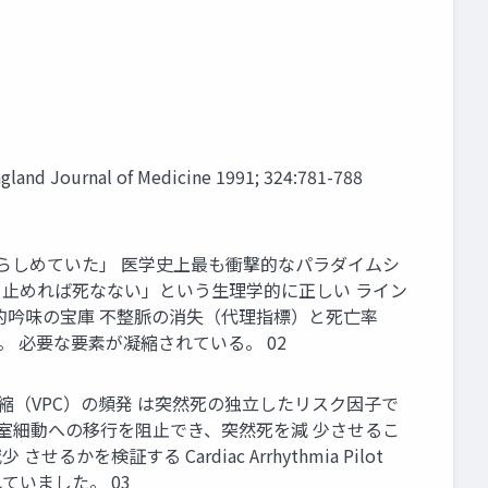
l of Medicine 1991; 324:781-788
至らしめていた」 医学史上最も衝撃的なパラダイムシ
脈を止めれば死なない」という生理学的に正しい ライン
的吟味の宝庫 不整脈の消失（代理指標）と死亡率
。 必要な要素が凝縮されている。 02
収縮（VPC）の頻発 は突然死の独立したリスク因子で
心室細動への移行を阻止でき、突然死を減 少させるこ
検証する Cardiac Arrhythmia Pilot
されていました。 03