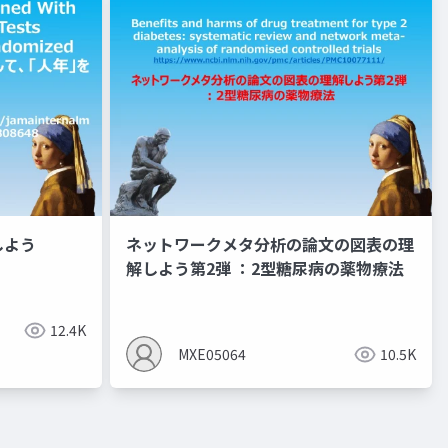
しよう
ネットワークメタ分析の論文の図表の理
解しよう第2弾 ：2型糖尿病の薬物療法
サルコペニア
リハビリ
栄養リハビリ
ネットワークメ
12.4K
MXE05064
10.5K