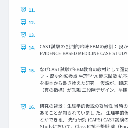
11.
12.
13.
CAST試験の 批判的吟味 EBMの教訓： 良かれと思っ
14.
EVIDENCE-BASED MEDICINE CASE STUDY
なぜCAST試験がEBM教育の教材として
15.
フト 歴史的転換点 生理学 vs 臨床試験
を根本から書き換えた研究。 仮説が、臨床
（真の指標）が乖離 二段階デザイン、早期中
研究の背景：生理学的仮説の妥当性 当時の臨
16.
あることが知られていまし た。 生理学的
とができる」 先行研究 (CAPS) CAST試験
Studyにおいて、Class IC抗不整脈 薬（En