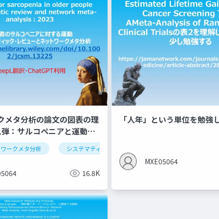
クメタ分析の論文の図表の理
「人年」という単位を勉強
1弾：サルコペニアと運動の
トワークメタ分析
システマティックレビュー
系統的レビュー
MXE05064
5064
16.8K