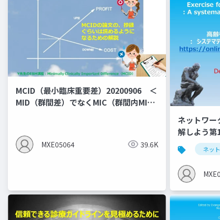
MCID（最小臨床重要差）20200906 ＜
MID（群間差）でなくMIC（群間内MID)
の説明となっている＞
ネットワー
解しよう第
NMA
MXE05064
39.6K
ネッ
MXE0