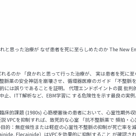
た治療が なぜ患者を死に至らしめたのか The New England Journa
選ばれるのか 「良かれと思って行った治療が、 実は患者を死に
 抗不整脈薬の安全神話を崩壊させ、循環器医療のガイド 「不整
的には誤りであることを証明。 代理エンドポイントの罠 批判
止、ITT解析など、EBM学習に する危険性を示す最良の実例
床的課題 (1980s) 心筋梗塞後の患者において、心室性期外
仮説 VPCを抑制すれば、致死的な心室 「抗不整脈薬で 頻拍・
の目的：無症候性または軽症の心室性不整脈の抑制が死亡率を減少 させるかを
cainide, Flecainide）はVPCを効果的に抑制すること が確認