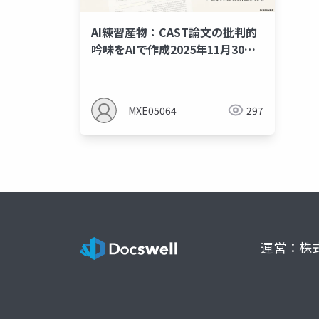
AI練習産物：CAST論文の批判的
吟味をAIで作成2025年11月30日
版
MXE05064
297
運営：株