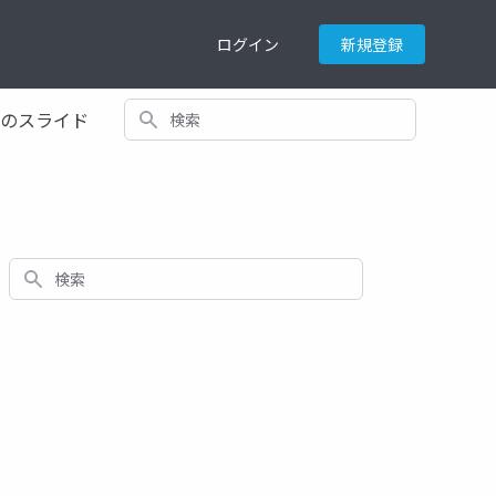
ログイン
新規登録
検索
てのスライド
検索