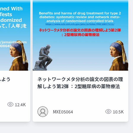
しよう
ネットワークメタ分析の論文の図表の理
解しよう第2弾 ：2型糖尿病の薬物療法
サルコペニア
リハビリ
栄養リハビリ
ネットワークメ
12.4K
MXE05064
10.5K