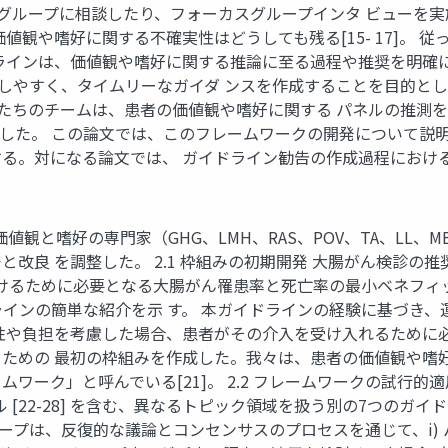
ザリーグループに相談したり、フォーカスグループインタ ビュー
値観や嗜好に関する不確実性はどうしても残る[15- 17]。
は、価値観や嗜好に関する推論に至る過程や推奨を明確にしていない [
、アクセスしやすく、タイムリーなガイダ ンスを作成することを目
め、私たちのチームは、患者の価値観や嗜好に関する パネルの推
立した。 この論文では、このフレームワークの開発について説
る。対になる論文では、 ガイドライン勧告の作成過程におけ
者の価値観と嗜好の専門家（GHG、LMH、RAS、POV、TA、L
良 を調整した。 2.1 枠組みの初期開発 大腸がん検診の推奨
受けるために必要となる大腸がん罹患率と死亡率の最小ベネフィ
ドラインの簡単な紹介を示 す。 本ガイドラインの経験に基づき
性や負担を考慮した場合、患者がその介入を受け入れるために
ための 最初の枠組みを作成した。我々は、患者の価値観や嗜
ーク」と呼んでいる[21]。 2.2 フレームワークの試行的適用
 [22-28] を含む、異なるトピック領域を扱う別の7つのガ
ープは、反復的な議論とコンセンサスのプロセスを通じて、i) パ