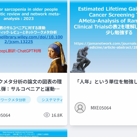
クメタ分析の論文の図表の理
「人年」という単位を勉強
1弾：サルコペニアと運動の
トワークメタ分析
システマティックレビュー
系統的レビュー
MXE05064
5064
16.8K