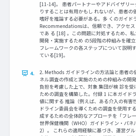
[11-14]。 患者パートナーやアドバイ
りすることは有用かもし れないが、患者の価
嗜好を推論する必要がある。多 くのガイドライン
Recommendationsは、信頼でき
であ る [18] 。この問題に対処するた
開発・実施するため の5段階の枠組みを確
フレームワークの各ステップについて説明す
ている[19]。
2. Methods ガイドラインの方法論と患
4.
ネル調査の作成と実施のための枠組みの開発と改
負担を考慮した上で、対象 集団が検 診を
ための調査を構築した。付録 1 に本ガイ
値に関する 推論（例えば、ある介入の有害
ドライン委員会を導くための調査を使用する
成するための全体的なアプローチを「フレームワ
世界保健機関（WHO）ガイドライン・パネル
2）。 これらの適用経験に基づき、運営グル