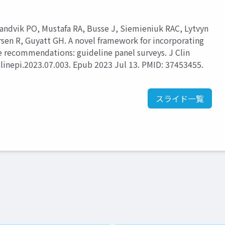
Vandvik PO, Mustafa RA, Busse J, Siemieniuk RAC, Lytvyn
ersen R, Guyatt GH. A novel framework for incorporating
e recommendations: guideline panel surveys. J Clin
clinepi.2023.07.003. Epub 2023 Jul 13. PMID: 37453455.
スライド一覧