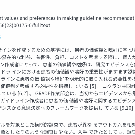
nt values and preferences in making guideline recommendati
56(23)00175-0/fulltext
5-
診療ガイドラインを作成するための基準には、患者の価値観と嗜好に基 
の潜在的な利益、有害性、負担、コストを考慮する際に、個人
ライン作成者にとって、患者の価値観や嗜好は、研究エビデンスを解
ドラ インにおける患者の価値観や嗜好の重要性がますます認識さ
インに患者の価 値観や嗜好を明示的に取り入れる必要性を指摘し 
る必要性を指摘し ている [5] 。コクラン共同計画もNational Ins
している [6,7] 。 GRADE作業部会は、当初からエビデン
DEは、ガイドライン作成者に患者の価 値観や嗜好に関するエビ
スから意思決定へのフレームワークを提供し ている [9,10] 
ルを対象とした横断的調査で、患者が異な るアウトカムを相
象としたそのような調査は少ない。入手 できたとしても、調