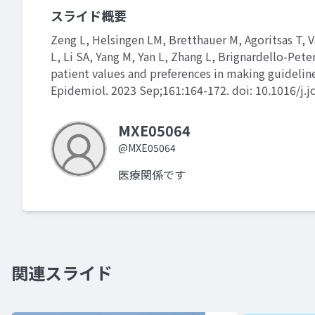
スライド概要
Zeng L, Helsingen LM, Bretthauer M, Agoritsas T, 
L, Li SA, Yang M, Yan L, Zhang L, Brignardello-Pet
patient values and preferences in making guidelin
Epidemiol. 2023 Sep;161:164-172. doi: 10.1016/j.j
MXE05064
@MXE05064
医療関係です
関連スライド