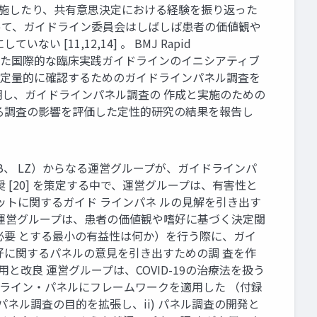
を実施したり、共有意思決定における経験を振り返った
 従って、ガイドライン委員会はしばしば患者の価値観や
11,12,14] 。 BMJ Rapid
的とした国際的な臨床実践ガイドラインのイニシアティブ
測を定量的に確認するためのガイドラインパネル調査を
明し、ガイドラインパネル調査の 作成と実施のための
る調査の影響を評価した定性的研究の結果を報告し
L、MB、 LZ）からなる運営グループが、ガイドラインパ
 [20] を策定する中で、運営グループは、有害性と
ットに関するガイド ラインパネ ルの見解を引き出す
、運営グループは、患者の価値観や嗜好に基づく決定閾
必要 とする最小の有益性は何か）を行う際に、ガイ
好に関するパネルの意見を引き出すための調 査を作
と改良 運営グループは、COVID-19の治療法を扱う
イドライン・パネルにフレームワークを適用した （付録
ネル調査の目的を拡張し、ii) パネル調査の開発と