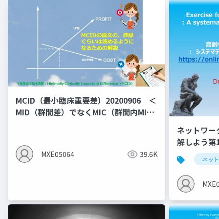
MCID（最小臨床重要差）20200906 ＜
MID（群間差）でなくMIC（群間内MID)
の説明となっている＞
ネットワー
解しよう第
NMA
MXE05064
39.6K
ネッ
MXE0