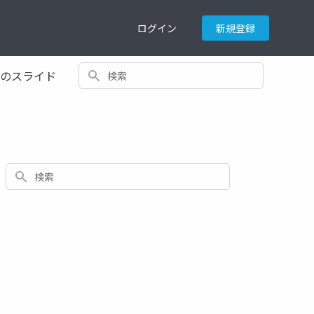
ログイン
新規登録
検索
てのスライド
検索