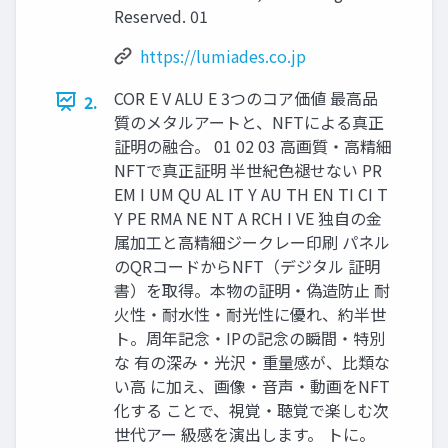
Reserved. 01
https://lumiades.co.jp
COR E V ALU E 3つのコア価値 最高品
2.
質のメタルアートと、NFTによる真正
証明の融合。 01 02 03 高画質・高精細
NFTで真正証明 半世紀色褪せない PR
EM I UM QU AL IT Y AU TH EN TI CI T
Y PE RMA NE NT A RCH I VE 独自の金
属加工と高精細ジークレー印刷 パネル
のQRコードからNFT（デジタル 証明
書）を取得。本物の証明・偽造防止 耐
火性・耐水性・耐光性に優れ、約半世
ト。周年記念・IPの記念の瞬間・特別
な 有の深み・光沢・重量感が、比類な
い高 に加え、画像・音声・動画をNFT
化する ことで、視覚・聴覚で楽しむ次
世代アー 級感を演出します。 トに。