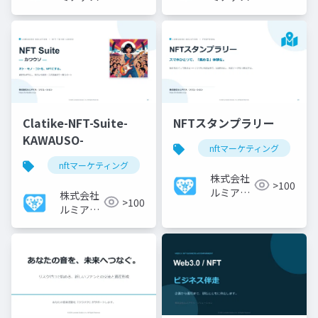
ソリューシ
ソリューシ
ョン
ョン
Clatike-NFT-Suite-
NFTスタンプラリー
KAWAUSO-
nftマーケティング
nftマーケティング
マケプレ
nft
nft
株式会社
>100
ルミアデ
株式会社
>100
ス・ソリ
ルミアデ
ューショ
ス・ソリ
ン
ューショ
ン