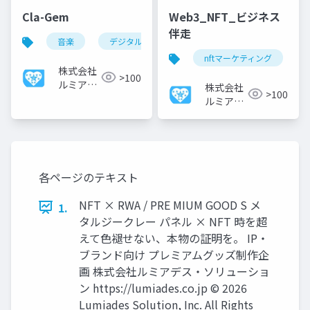
Cla-Gem
Web3_NFT_ビジネス
伴走
音楽
デジタル資産
nft
オンデマンド
nftマーケティング
株式会社
>100
ルミアデ
株式会社
>100
ス・ソリ
ルミアデ
ューショ
ス・ソリ
ン
ューショ
ン
各ページのテキスト
NFT × RWA / PRE MIUM GOOD S メ
1.
タルジークレー パネル × NFT 時を超
えて色褪せない、本物の証明を。 IP・
ブランド向け プレミアムグッズ制作企
画 株式会社ルミアデス・ソリューショ
ン https://lumiades.co.jp © 2026
Lumiades Solution, Inc. All Rights