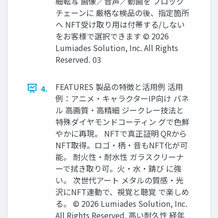
細転写 画像／音声／動画を ブロック
チェーンに 厳格な検品の後、指定箇所
へ NFT受け取り用は付帯する/しない
をお客様で選択できます © 2026
Lumiades Solution, Inc. All Rights
Reserved. 03
FEATURES 製品の特徴と活用例 活用
4.
例：アニメ・キャラクターIP向け パネ
ル 高画質・高精細 ジークレー技法と
特殊ダイヤモンドコーティン グで色鮮
やかに再現。 NFTで真正証明 QRから
NFT取得。ロゴ・柄・音もNFT化が可
能。 耐火性・耐水性 ガラスクリーナ
ーで拭き取り可。火・水・錆び に強
い。 次世代アート メタルの質感・光
沢にNFT連動で、視覚と聴覚 で楽しめ
る。 © 2026 Lumiades Solution, Inc.
All Rights Reserved. 高い耐久性 経年