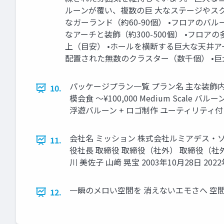
ルーンが覆い、複数の巨 大なステージやスクリ
なガーランド（約60-90個） •フロアのバル
なアーチと装飾（約300-500個） •フロアの多
上（目安） •ホールを横断する巨大な天井ア
配置された無数のクラスター（数千個） •巨
パッケージプラン一覧 プラン名 主な装飾内容 N
10.
模会食 ～¥100,000 Medium Scale 
浮遊バルーン + ロゴ制作 ユーティリティ
会社名 ミッション 株式会社ルミアデス・ソリュ
11.
役社長 取締役 取締役（社外） 取締役（社外） 
川 美佐子 山﨑 晃宝 2003年10月28日 2
一瞬のメロい空間を 消えないエモさへ 
12.