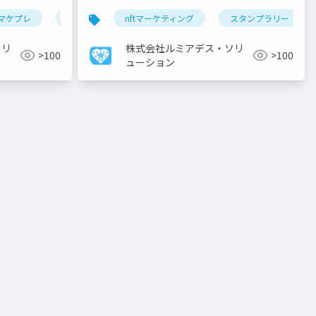
マケプレ
nft
nft
nftマーケティング
ブロックチェーン
スタンプラリー
デジタル資産
ソリ
株式会社ルミアデス・ソリ
>100
>100
ューション
援
マーケティング
poc