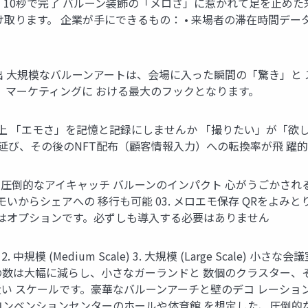
、10秒で完了 バルーン装飾の「メロさ」に惹かれて足を止めた
ります。 企業が手にできるもの： • 来場者の滞在時間データ 
出 大規模なバルーンアートは、会場に入った瞬間の「驚き」と
、マーケティングに おける最大のフックとなります。
の向上 「エモさ」を記憶と記録にしませんか 「撮りたい」が「
に延び、その後のNFT配布（顧客情報入力）への転換率が飛 躍
エモい 圧倒的なアイキャッチ バルーンのインパクト 心がうごかさ
からシェアへの 移行も可能 03. メロエモ保存 QRをよみとり 
Tはオプションです。必ずしも導入する必要はありません
e) 2. 中規模 (Medium Scale) 3. 大規模 (Large Sc
の数は大幅に減らし、小さなガーランドと 数個のクラスター、そ
い スケールです。豪華なバルーンアーチと壁のデコ レーショ
コンベンションセンターのホールや体育館 を想定した、圧倒的