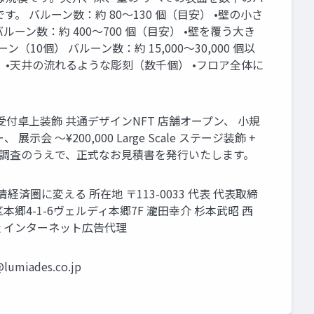
バルーン数：約 80〜130 個（目安） •壁の小さ
ルーン数：約 400〜700 個（目安） •壁を覆う大き
10個） バルーン数：約 15,000〜30,000 個以
 •天井の流れるような彫刻（数千個） •フロア全体に
+ 受付卓上装飾 共通デザインNFT 店舗オープン、 小規
示会 ～¥200,000 Large Scale ステージ装飾 +
現地調査のうえで、正式なお見積書を発行いたします。
経済圏に変える 所在地 〒113-0033 代表 代表取締
区本郷4-1-6ヴェルディ本郷7F 瀧田幸介 杉本武昭 西
スメ製造 インターネット広告代理
lumiades.co.jp