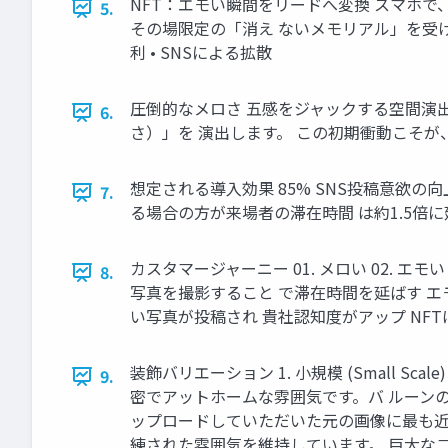
NFT：エモい瞬間をリードへ変換 スマホで
5.
その場限定の「消え ないメモリアル」を受け取
利 • SNSによる拡散
圧倒的なメロさ 五感をジャックする空間演
6.
さ）」を 演出します。 この初期衝動こそが
想定される導入効果 85% SNS投稿意欲
7.
る場合の方が来場者の滞在時間 は約1.5倍
カスタマージャーニー 01. メロい 02. 
8.
写真を撮影すること で滞在時間を延ばす エモい
い写真が投稿され 貴社認知度がアップ NF
装飾バリエーション 1. 小規模 (Small Scal
9.
密でアットホームな雰囲気です。バ ルーン
ップロードしていただいた元の画像に最も近
練された雰囲気を維持しています。 巨大な