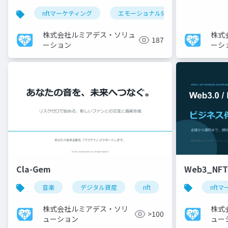
nftマーケティング
エモーショナル体験
メタルジ
株式会社ルミアデス・ソリュ
株式
187
ーション
ーシ
Cla-Gem
Web3_NF
音楽
デジタル資産
nft
オンデマンド
nft
株式会社ルミアデス・ソリ
株式
>100
ューション
ュー