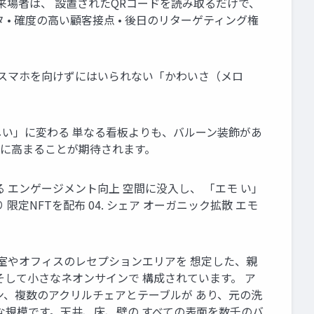
来場者は、 設置されたQRコードを読み取るだけで、
• 確度の高い顧客接点 • 後日のリターゲティング権
 スマホを向けずにはいられない「かわいさ（メロ
欲しい」に変わる 単なる看板よりも、バルーン装飾があ
的に高まることが期待されます。
れる エンゲージメント向上 空間に没入し、 「エモ い」
限定NFTを配布 04. シェア オーガニック拡散 エモ
ale) 小さな会議室やオフィスのレセプションエリアを 想定した、親
して小さなネオンサインで 構成されています。 ア
ン、複数のアクリルチェアとテーブルが あり、元の洗
な規模です。天井、床、壁の すべての表面を数千のバ