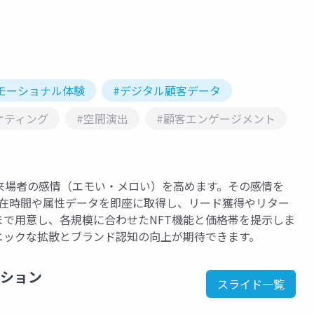
モーショナル体験
#デジタル顧客データ
ケティング
#空間演出
#顧客エンゲージメント
来場者の感情（エモい・メロい）を高めます。その感情を
滞在時間や属性データを即座に取得し、リード獲得やリター
で用意し、各規模に合わせたNFT機能と価格帯を提示しま
ニックな拡散とブランド認知の向上が期待できます。
ション
スライド一覧