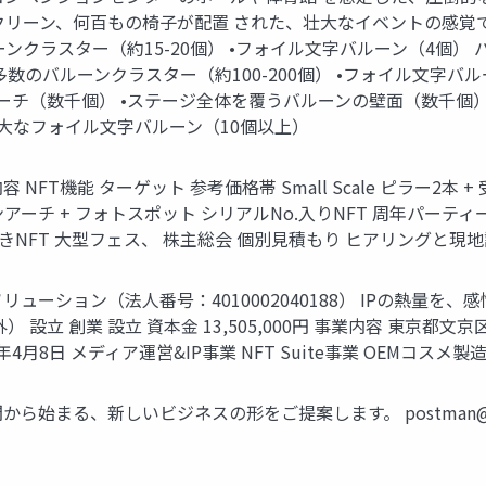
ーン、何百もの椅子が配置 された、壮大なイベントの感覚です。 
ーンクラスター（約15-20個） •フォイル文字バルーン（4個） バ
数のバルーンクラスター（約100-200個） •フォイル文字バルーン（
ーチ（数千個） •ステージ全体を覆うバルーンの壁面（数千個）
大なフォイル文字バルーン（10個以上）
FT機能 ターゲット 参考価格帯 Small Scale ピラー2本 
バルーンアーチ + フォトスポット シリアルNo.入りNFT 周年パーティー、 展
付きNFT 大型フェス、 株主総会 個別見積もり ヒアリングと
ーション（法人番号：4010002040188） IPの熱量を、感情
設立 創業 設立 資本金 13,505,000円 事業内容 東京都文京
022年4月8日 メディア運営&IP事業 NFT Suite事業 OEMコ
空間から始まる、新しいビジネスの形をご提案します。
postman@