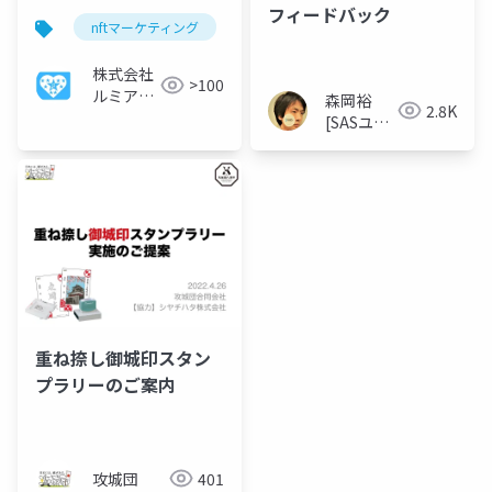
フィードバック
nftマーケティング
スタンプラリー
株式会社
>100
ルミアデ
森岡裕
2.8K
ス・ソリ
[SASユー
ューショ
ザー総会
ン
世話人]
重ね捺し御城印スタン
プラリーのご案内
攻城団
401