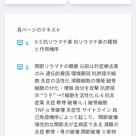
各ページのテキスト
5-5 抗リウマチ薬 抗リウマチ薬の種類
1.
と作用機序
関節リウマチの概要 以前は対症療法薬
2.
のみ 遺伝的要因 環境要因 抗原提示細
胞 炎症の活性化 滑膜細胞の増殖 破骨
細胞の分化・増殖 自分を攻撃 抗原提
示 “うそ” →T細胞を活性化 IL-6 抗炎
症薬 炎症 軟骨 破壊 IL-1 破骨細胞
TNF-α 骨破壊 炎症性 サイトカイン 自
己免疫機序によって起こり、 関節破壊
慢性的な関節炎が主病変である 滑膜の
炎症 軟骨・骨の破壊 関節破壊 ※薬物