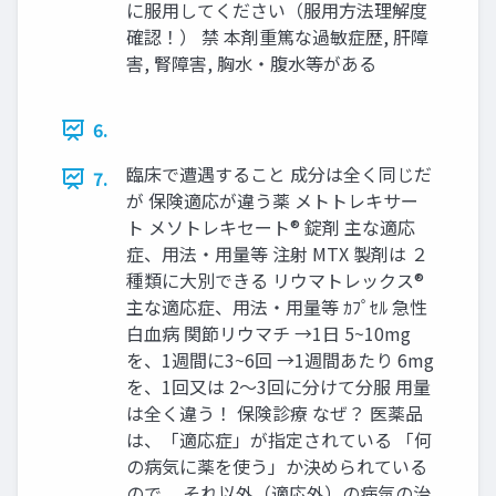
に服用してください（服用方法理解度
確認！） 禁 本剤重篤な過敏症歴, 肝障
害, 腎障害, 胸水・腹水等がある
6.
臨床で遭遇すること 成分は全く同じだ
7.
が 保険適応が違う薬 メトトレキサー
ト メソトレキセート® 錠剤 主な適応
症、用法・用量等 注射 MTX 製剤は ２
種類に大別できる リウマトレックス®
主な適応症、用法・用量等 ｶﾌﾟｾﾙ 急性
白血病 関節リウマチ →1日 5~10mg
を、1週間に3~6回 →1週間あたり 6mg
を、1回又は 2〜3回に分けて分服 用量
は全く違う！ 保険診療 なぜ？ 医薬品
は、「適応症」が指定されている 「何
の病気に薬を使う」か決められている
ので、 それ以外（適応外）の病気の治