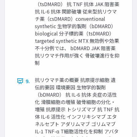
（tsDMARD） 抗 TNF 抗体 JAK 阻害薬
抗 IL-6 抗体 関節破壊 従来型抗リウマ
チ薬（csDMARD）conventional
synthetic 生物学的製剤（bDMARD）
biological 分子標的薬（tsDMARD）
targeted synthetic MTX 無効例や効果
不十分例では、 bDMARD JAK 阻害薬
抗リウマチ作用が強く 骨破壊進行を抑
制
抗リウマチ薬の概要 抗原提示細胞 遺
9.
伝的要因 環境要因 生物学的製剤
（bDMARD） 抗 IL-6 抗体 炎症の活性
化 滑膜細胞の増殖 破骨細胞の分化・
増殖 抗原提示 トシリズマブ 抗 TNF 抗
体 IL-6 活性化 インフリキシマブ エタ
ネルセプト アダリムマブ ゴリムマブ
IL-1 TNF-α T細胞活性化を抑制 アバタ