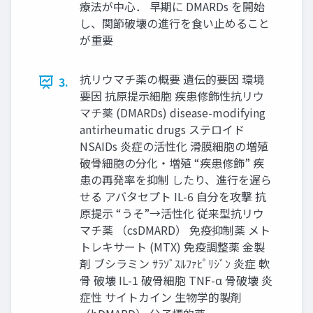
療法が中心． 早期に DMARDs を開始
し、関節破壊の進行を食い止めること
が重要
抗リウマチ薬の概要 遺伝的要因 環境
3.
要因 抗原提示細胞 疾患修飾性抗リウ
マチ薬 (DMARDs) disease-modifying
antirheumatic drugs ステロイド
NSAIDs 炎症の活性化 滑膜細胞の増殖
破骨細胞の分化・増殖 “疾患修飾” 疾
患の再発率を抑制 したり、進行を遅ら
せる アバタセプト IL-6 自分を攻撃 抗
原提示 “うそ”→活性化 従来型抗リウ
マチ薬 （csDMARD） 免疫抑制薬 メト
トレキサート (MTX) 免疫調整薬 金製
剤 ブシラミン ｻﾗｿﾞｽﾙﾌｧﾋﾟﾘｼﾞﾝ 炎症 軟
骨 破壊 IL-1 破骨細胞 TNF-α 骨破壊 炎
症性 サイトカイン 生物学的製剤