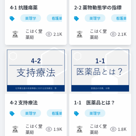
4-1 抗腫瘍薬
2-2 薬物動態学の指標
薬理学
看護薬理学
薬理学
看護薬理学
こはく堂
こはく堂
2.1K
2.1K
薬局
薬局
4-2 支持療法
1-1 医薬品とは？
薬理学
看護薬理学
薬理学
こはく堂
こはく堂
1.9K
1.8K
薬局
薬局