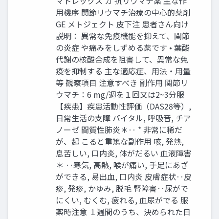
マトレックス カ 抗リウマチ薬 主な作
用機序 関節リウマチ治療の中心的薬剤
GE メトジェクト 皮下注 患者さん向け
説明： 異常な免疫機能を抑えて、関節
の炎症 や痛みをしずめる薬です • 葉酸
代謝の核酸合成を阻害して、異常な免
疫を抑制する 主な適応症、用法・用量
等 観察項目 注意すべき 副作用 関節リ
ウマチ：6 mg/週を１回又は2~3分服
【疾患】疾患活動性評価（DAS28等）,
日常生活の支障 バイタル, 呼吸音, チア
ノーゼ 間質性肺炎＊‥ * 非常に稀だ
が、起 こると重篤な副作用 咳, 発熱,
息苦しい, 口内炎, 体がだるい 血液障害
＊ ‥寒気, 高熱, 喉が痛い, 手足にあざ
ができる, 易出血, 口内炎 皮膚症状‥皮
疹, 発疹, かゆみ, 脱毛 腎障害‥尿がで
にくい, むくむ, 疲れる, 血尿がでる 服
薬時注意 １週間のうち、決められた日