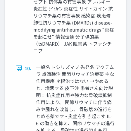
セプト 抗体薬の有害事象 アレルギー
炎症性 ｻｲﾄｶｲﾝ 炎症性 サイトカイン 抗
リウマチ薬の有害事象 感染症 疾患修
飾性抗リウマチ薬 (DMARDs) disease-
modifying antirheumatic drugs “炎症
を起こせ“ 情報伝達 分子標的薬
（tsDMARD） JAK 阻害薬 トファシチ
ニブ
一般名 トシリズマブ 先発名 アクテム
10.
ラ 点滴静注 関節リウマチ治療薬 主な
作用機序 ＊根治ではない →やめる
と、増悪する 皮下注 患者さん向け説
明： 抗炎症作用や強力な骨破壊抑制
作用により、 関節リウマチに伴う痛
みや腫れを改善し、 骨破壊の進行を
とめる薬です • 炎症を引き起こす IL-
6 の働きを抑え、関節リウマチの進行
を抑 える．骨破壊の進行阻止も可