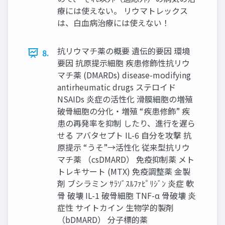
療には使えない。 リウマトレックス
は、白血病治療には使えない！
抗リウマチ薬の概要 遺伝的要因 環境
8.
要因 抗原提示細胞 疾患修飾性抗リウ
マチ薬 (DMARDs) disease-modifying
antirheumatic drugs ステロイド
NSAIDs 炎症の活性化 滑膜細胞の増殖
破骨細胞の分化・増殖 “疾患修飾” 疾
患の再発率を抑制 したり、進行を遅ら
せる アバタセプト IL-6 自分を攻撃 抗
原提示 “うそ”→活性化 従来型抗リウ
マチ薬 （csDMARD） 免疫抑制薬 メト
トレキサート (MTX) 免疫調整薬 金製
剤 ブシラミン ｻﾗｿﾞｽﾙﾌｧﾋﾟﾘｼﾞﾝ 炎症 軟
骨 破壊 IL-1 破骨細胞 TNF-α 骨破壊 炎
症性 サイトカイン 生物学的製剤
（bDMARD） 分子標的薬