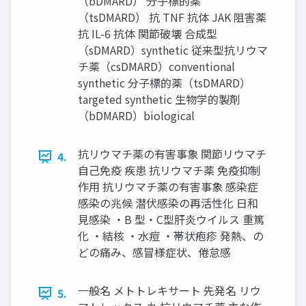
（bDMARD） 分子標的薬
（tsDMARD） 抗 TNF 抗体 JAK 阻害薬
抗 IL-6 抗体 関節破壊 合成型
（sDMARD）synthetic 従来型抗リウマ
チ薬（csDMARD）conventional
synthetic 分子標的薬（tsDMARD）
targeted synthetic 生物学的製剤
（bDMARD）biological
抗リウマチ薬の有害事象 関節リウマチ
4.
自己免疫 疾患 抗リウマチ薬 免疫抑制
作用 抗リウマチ薬の有害事象 感染症
感染の兆候 潜伏感染の再活性化 日和
見感染 ・B 型・C型肝炎ウイルス 重篤
化 ・結核 ・水痘 ・帯状疱疹 発熱、の
どの痛み、感冒様症状、倦怠感
一般名 メトトレキサート 先発名 リウ
5.