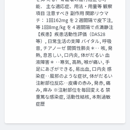
能． 主な適応症、用法・用量等 観察
項目 注意すべき 副作用 関節リウマ
チ： 1回162mg を２週間隔で皮下注,
等 1回8mg/kg を４週間隔で点滴静注
【疾患】疾患活動性評価（DAS28
等）, 日常生活の支障 バイタル, 呼吸
音, チアノーゼ 間質性肺炎＊‥ 咳, 発
熱, 息苦しい, 口内炎, 体がだるい 血
液障害＊ ‥寒気, 高熱, 喉が痛い, 手
足にあざができる, 易出血, 口内炎 感
染症‥風邪のような症状, 体がだるい
注射部位反応‥皮膚の赤み, 発赤, 痛
み, 痒み ※注射部位を毎回変える 禁
重篤な感染症, 活動性結核, 本剤過敏
症歴