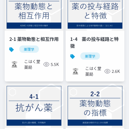
2-1 薬物動態と相互作用
1-4 薬の投与経路と特
徴
薬理学
薬理学
こはく堂
5.5K
薬局
こはく堂
2.6K
薬局