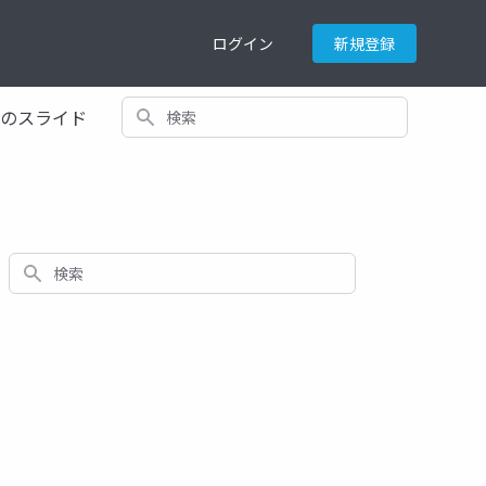
ログイン
新規登録
検索
てのスライド
検索