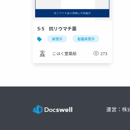
5-5 抗リウマチ薬
薬理学
看護薬理学
こはく堂薬局
273
運営：株