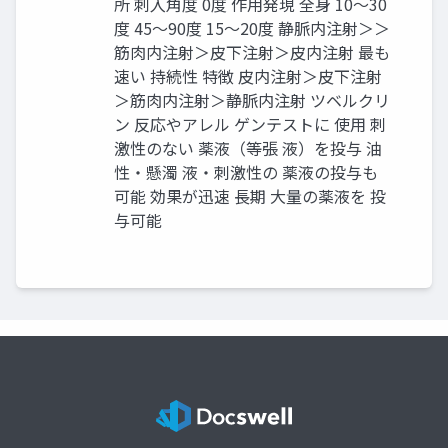
所 刺入角度 0度 作用発現 全身 10〜30
度 45〜90度 15〜20度 静脈内注射＞＞
筋肉内注射＞皮下注射＞皮内注射 最も
速い 持続性 特徴 皮内注射＞皮下注射
＞筋肉内注射＞静脈内注射 ツベルクリ
ン 反応やアレル ゲンテストに 使用 刺
激性のない 薬液（等張 液）を投与 油
性・懸濁 液・刺激性の 薬液の投与も
可能 効果が迅速 長期 大量の薬液を 投
与可能