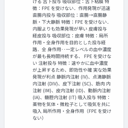
ける 舌下投与 吸収部位：舌下粘膜 特
徴：FPE を受けない．作用発現が迅速
直腸内投与 吸収部位：直腸→直腸静
脈・下大静脈 特徴：FPE を受けない．
内服よりも効果発現が早い 皮膚投与
経皮投与 吸収部位：皮膚 特徴：局所
作用・全身作用を目的とした投与経
路．全 身作用‥一定レベルの血中濃度
が最も長時間持続する、 FPE を受けな
い 注射投与 特徴：速やかに血中濃度
が上昇するため、即効性や確 実な効果
発現が利点 静脈内注射 (IV)、点滴静脈
内注射 (DIV)、皮下注射 (SC)、筋肉 内
注射 (IM)、皮内注射 (ID)、動脈内注射
(IA)、髄腔内注射 (IT) 吸入投与 特徴：
薬物を気体・微粒子として吸気を共に
吸入 局所作用・全身作用（FPE を受け
ない）