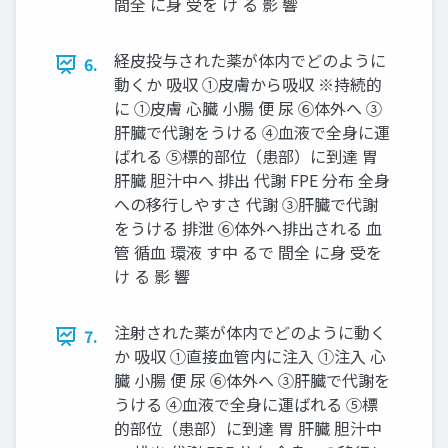
間全 に身 受を け る 影 響
経皮投与された薬が体内でどのように
6.
動くか 吸収 ①皮膚から吸収 ※持続的
に ①皮膚 心臓 小腸 便 尿 ⑥体外へ ③
肝臓で代謝をうける ④血液で全身に運
ばれる ⑤標的部位（患部）に到達 胃
肝臓 胆汁中へ 排出 代謝 FPE 分布 全身
への移行しやすさ 代謝 ③肝臓で代謝
をうける 排泄 ⑥体外へ排出される 血
管 循血 環液 す中 るで 間全 に身 受を
け る 影 響
注射された薬が体内でどのように動く
7.
か 吸収 ①直接血管内に注入 ①注入 心
臓 小腸 便 尿 ⑥体外へ ③肝臓で代謝を
うける ④血液で全身に運ばれる ⑤標
的部位（患部）に到達 胃 肝臓 胆汁中