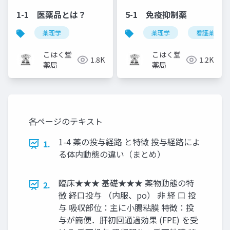
1-1 医薬品とは？
5-1 免疫抑制薬
薬理学
薬理学
看護薬理学
こはく堂
こはく堂
1.8K
1.2K
薬局
薬局
各ページのテキスト
1-4 薬の投与経路 と特徴 投与経路によ
1.
る体内動態の違い（まとめ）
臨床★★★ 基礎★★★ 薬物動態の特
2.
徴 経口投与 （内服、po） 非 経 口 投
与 吸収部位：主に小腸粘膜 特徴：投
与が簡便．肝初回通過効果 (FPE) を受