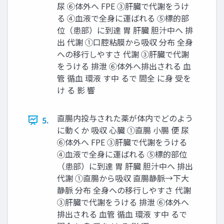
尿 ⑥体外へ FPE ③肝臓で代謝をうけ
る ④血液で全身に運ばれる ⑤標的部
位（患部）に到達 胃 肝臓 胆汁中へ 排
出 代謝 ①口腔粘膜から吸収 分布 全身
への移行しやすさ 代謝 ③肝臓で代謝
をうける 排泄 ⑥体外へ排出される 血
管 循血 環液 す中 るで 間全 に身 受を
け る 影 響
直腸内投与された薬が体内でどのよう
5.
に動くか 吸収 心臓 ①直腸 小腸 便 尿
⑥体外へ FPE ③肝臓で代謝をうける
④血液で全身に運ばれる ⑤標的部位
（患部）に到達 胃 肝臓 胆汁中へ 排出
代謝 ①直腸から吸収 直腸静脈→下大
静脈 分布 全身への移行しやすさ 代謝
③肝臓で代謝をうける 排泄 ⑥体外へ
排出される 血管 循血 環液 す中 るで