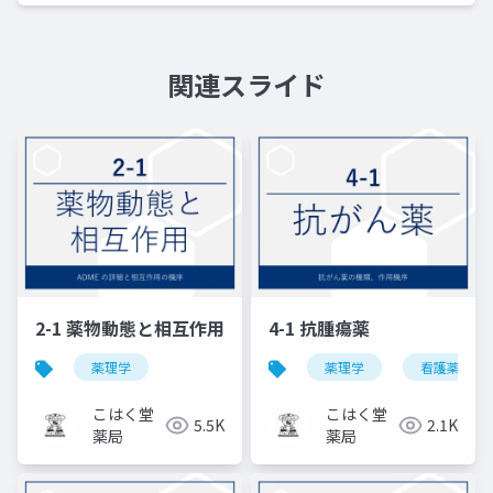
関連スライド
2-1 薬物動態と相互作用
4-1 抗腫瘍薬
薬理学
薬理学
看護薬理学
こはく堂
こはく堂
5.5K
2.1K
薬局
薬局