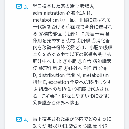
経口投与した薬の運命 吸収 A,
3.
administration 心臓 代謝 M,
metabolism ③一旦、肝臓に運ばれる
→代謝を受ける ④血液で全身に運ばれ
る ⑤標的部位（患部）に到達 →薬理
作用を発揮する ①胃 ③肝臓 ①消化管
内を移動→粉砕 ②殆どは、小腸で吸収
全身をめぐる中で以下の影響も受ける
胆汁中へ 排出 ②小腸 ④血管 標的臓器
便 薬理作用 尿 ⑥体外へ 副作用 分布
D, distribution 代謝 M, metabolism
排泄 E, excretion 全身への移行しやす
さ 組織への蓄積性 ③肝臓で代謝され
る （“解毒”・排泄しやすい形に変換）
⑥腎臓から体外へ排出
舌下投与された薬が体内でどのように
4.
動くか 吸収 ①口腔粘膜 心臓 便 小腸