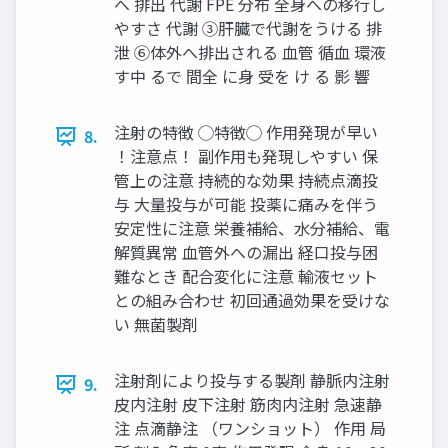
へ 排出 代謝 FPE 分布 全身への移行し
やすさ 代謝 ③肝臓で代謝をうける 排
泄 ⑥体外へ排出される 血管 循血 環液
す中 るで 間全 に身 受を け る 影 響
注射の特徴 ◯特徴◯ 作用発現が早い
8.
！注意点！ 副作用も発現しやすい 保
管上の注意 持続的な効果 持続点滴投
与 大量投与が可能 投薬に痛みを伴う
安定性に注意 栄養補給、水分補給、電
解質異常 血管外への漏出 経口投与困
難なとき 配合変化に注意 輸液セット
との組み合わせ 初回通過効果を受けな
い 無菌製剤
注射剤により投与する製剤 静脈内注射
9.
皮内注射 皮下注射 筋肉内注射 急速静
注 点滴静注 （ワンショット） 作用 局