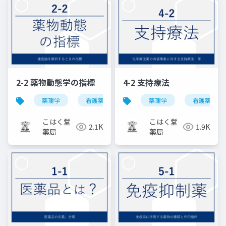
2-2 薬物動態学の指標
4-2 支持療法
薬理学
看護薬理学
薬理学
看護薬理学
こはく堂
こはく堂
2.1K
1.9K
薬局
薬局