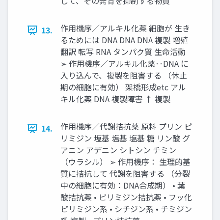
して、その発育を抑制する物質
作用機序／アルキル化薬 細胞が 生き
13.
るためには DNA DNA DNA 複製 増殖
翻訳 転写 RNA タンパク質 生命活動
➢ 作用機序／アルキル化薬‥DNA に
入り込んで、複製を阻害する （休止
期の細胞に有効） 架橋形成etc アル
キル化薬 DNA 複製障害 ↑ 複製
作用機序／代謝拮抗薬 原料 プリン ピ
14.
リミジン 塩基 塩基 塩基 糖 リン酸 グ
アニン アデニン シトシン チミン
（ウラシル） ➢ 作用機序： 生理的基
質に拮抗して 代謝を阻害する （分裂
中の細胞に有効：DNA合成期） • 葉
酸拮抗薬 • ピリミジン拮抗薬 • フッ化
ピリミジン系 • シチジン系 • チミジン