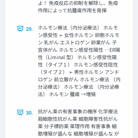
よ！ 免疫反応の抑制を解除し、免疫
作用によって抗腫瘍作用を発揮
ホルモン療法（内分泌療法） ホルモ
29.
ン感受性 ➢ 女性ホルモン 卵胞ホルモ
ン 乳がん エストロゲン 卵巣がん 子
宮体がん ホルモン感受性陽性 ‥ER陽
性（Liminal 型） ホルモン感受性陽
性（タイプ１） ホルモン感受性陰性
（タイプ２） ➢ 男性ホルモン アンド
ロゲン 前立腺がん ホルモン療法 （内
分泌療法） ホルモン療法 （内分泌療
法） ホルモン 腫瘍 →増殖
抗がん薬の有害事象の機序 化学療法
30.
殺細胞性抗がん薬 細胞障害性抗がん
薬 分子標的薬 薬理作用 有害事象 細
胞増殖が盛んな 細胞増殖が盛んな が