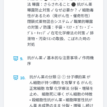
法 曝露：さらされること ⚫ 抗がん薬
曝露防止対策 ✓ なぜ必要か？ ✓ 細胞毒
性があるため（発がん性・催奇形性）
閉鎖式薬物混合システム ✓ 職業的曝露
の対策 ✓ 防護：手袋・ﾏｽｸ・ｶﾞｳﾝ・ｺﾞｰ
ｸﾞﾙ・ｷｬｯﾌﾟ ✓ 在宅化学療法の対策 ✓ 排
泄物・汚染ﾘﾈﾝの取扱、こぼれた時の
対処
抗がん薬 ✓ 基本的な注意事項 ✓ 作用機
9.
序
抗がん薬の分類 ② ① 分子標的薬 が
10.
ん細胞が持つ標的 を攻撃する がん化
正常細胞 攻撃 化学療法 分裂・増殖を
止め、 細胞死に導く がん細胞の特徴
• 殺細胞性抗がん薬 • 細胞障害性抗が
ん薬 未成熟のまま 分裂・増殖 し続け