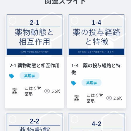
関連スライド
2-1 薬物動態と相互作用
1-4 薬の投与経路と特
徴
薬理学
薬理学
こはく堂
5.5K
薬局
こはく堂
2.6K
薬局