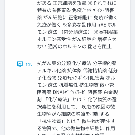
がある 正常細胞を攻撃 ※それぞれに
特有の有害事象 免疫ﾁｪｯｸ ﾎﾟｲﾝﾄ阻害
薬 がん細胞に 正常細胞に 免疫が働く
免疫が働く ※多彩な副作用 irAE ホル
モン 療法 （内分泌療法） ※長期服薬
ホルモン感受性 がん細胞を 増殖させ
ない 通常のホルモンの 働きを阻止
抗がん薬の分類 化学療法 分子標的薬
12.
アルキル化薬 抗体薬 代謝拮抗薬 低分
子化合物 免疫ﾁｪｯｸ ﾎﾟｲﾝﾄ阻害薬 ホル
モン 療法 抗腫瘍性 抗生物質 微小管
阻害薬 DNAﾄﾎﾟｲｿﾒﾗｰｾﾞ 阻害薬 白金製
剤 「化学療法」とは？ 化学物質の選
択毒性を利用して、 疾患の原因の微
生物やがん細胞の増殖を抑制する
「抗生物質」とは？ 微生物が産生す
る物質で、他の微生物や細胞に 作用