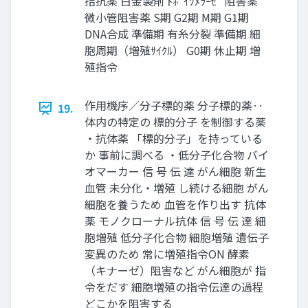
拮抗薬 白金製剤 ﾄﾎﾟｲｿﾒﾗｰｾﾞ 阻害薬
微小管阻害薬 S期 G2期 M期 G1期
DNA合成 準備期 有糸分裂 準備期 細
胞周期（増殖ｻｲｸﾙ） G0期 休止期 増
殖指令
作用機序／分子標的薬 分子標的薬‥
19.
体内の特定の 標的分子 を制御する薬
・抗体薬 「標的分子」を持っている
か 事前に調べる ・低分子化合物 バイ
オマーカー 信 号 伝 達 がん細胞 新生
血管 未分化・増殖 し続ける細胞 がん
細胞を養うため 血管を作り出す 抗体
薬 モノクローナル抗体 信 号 伝 達 細
胞増殖 低分子化合物 細胞増殖 遺伝子
変異のため 常に増殖指令ON 酵素
（キナーゼ）阻害など がん細胞が 指
令をだす 細胞増殖の指令伝達の過程
どこかを阻害する