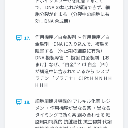
トポイソメラーゼを阻害すること
で、 DNA のねじれが解消できず、細
胞分裂が止まる （分裂中の細胞に有
効：DNA 合成期）
作用機序／白金製剤 ➢ 作用機序／白
17.
金製剤‥DNA に入り込んで、複製を
阻害する （休止期の細胞に有効）
DNA 複製障害 ↑ 複製 白金製剤 【お
まけ】なぜ、“白金”？ Cl 白金（Pt）
が構造中に含まれているから シスプ
ラチン 「プラチナ」 Cl Pt H N N H H
H H H
細胞周期非特異的 アルキル化薬 レジ
18.
メン ・作用機序が異なる薬 ・異なる
タイミングで効く薬 組み合わせる 細
胞周期特異的 抗腫瘍性 抗生物質 代謝