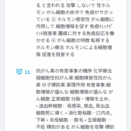
る と言われる 攻撃 しないで 性ホル
モン がん細胞の命令で 免疫がサボっ
ている ③ ホルモン感受性 がん細胞に
作用して 細胞増殖を促す 免疫ﾁｪｯｸﾎﾟ
ｲﾝﾄ阻害薬 腫瘍に対する免疫反応を働
かせる ④ がん細胞の特徴 転移する
ホルモン療法 ホルモンによる細胞増
殖 促進を阻害する
抗がん薬の有害事象の機序 化学療法
11.
殺細胞性抗がん薬 細胞障害性抗がん
薬 分子標的薬 薬理作用 有害事象 細
胞増殖が盛んな 細胞増殖が盛んな が
ん細胞 正常細胞 分裂・増殖を止め、
• 造血幹細胞‥易感染, 貧血, 易出血
細胞死に導く • 消化管粘膜‥口内炎,
下痢 • 毛母細胞 ‥脱毛 • 生殖細胞 ‥
不妊 標的がある がん細胞を攻撃 標的