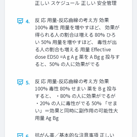
正しい スケジュール 正しい 安全管理
反 応 用量-反応曲線の考え方 効果
4.
100% 毒性 用量を増やすほど、 効果が
得られる人の割合は増える 80% ひろ
い 50% 用量を増やすほど、 毒性が出
る人の割合も増える 用量 Effective
dose ED50 =A g A g 薬を A Bg g 投与す
ると、50% の人に効果がでる
反 応 用量-反応曲線の考え方 効果
5.
100% 毒性 80% せまい 薬を B g 投与
すると、 ・80% の人に効果がでるが
・20% の人に毒性がでる 50% 「せま
い」＝効果と同時に副作用の可能性大
用量 Ag Bg
抗がん薬／基本的な注意事項 正しい
6.