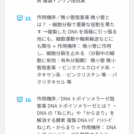
系 複製 • プリン拮抗薬
作用機序／微小管阻害薬 微小管と
15.
は？ ・細胞分裂で重要な役割を果た
す →複製した DNA を両極に引っ張る
他にも、細胞運動や軸索輸送などに
も関与 ➢ 作用機序： 微小管に作用
し、細胞分裂を止める （分裂中の細
胞に有効：有糸分裂期） 微小管 微小
管阻害薬 ・ビンカアルカロイド系 ・
タキサン系 ‥ビンクリスチン 等 ‥パ
クリタキセル 等
作用機序／DNA トポイソメラーゼ阻
16.
害薬 DNA トポイソメラーゼとは？ ・
DNA の「ねじれ」や「からまり」を
解消する酵素 複製 DNA ﾄﾎﾟ ｲｿﾒﾗｰｾﾞ
ねじれ・からまり ➢ 作用機序： DNA