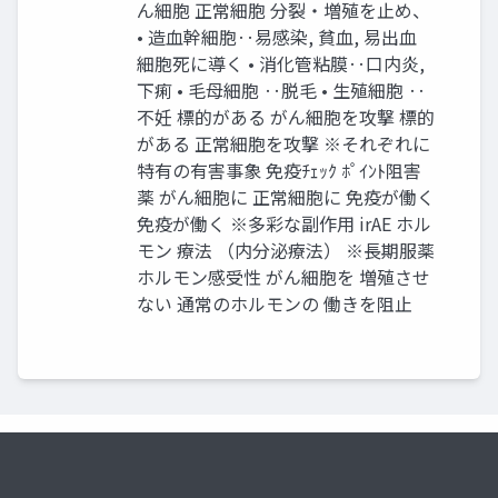
ん細胞 正常細胞 分裂・増殖を止め、
• 造血幹細胞‥易感染, 貧血, 易出血
細胞死に導く • 消化管粘膜‥口内炎,
下痢 • 毛母細胞 ‥脱毛 • 生殖細胞 ‥
不妊 標的がある がん細胞を攻撃 標的
がある 正常細胞を攻撃 ※それぞれに
特有の有害事象 免疫ﾁｪｯｸ ﾎﾟｲﾝﾄ阻害
薬 がん細胞に 正常細胞に 免疫が働く
免疫が働く ※多彩な副作用 irAE ホル
モン 療法 （内分泌療法） ※長期服薬
ホルモン感受性 がん細胞を 増殖させ
ない 通常のホルモンの 働きを阻止