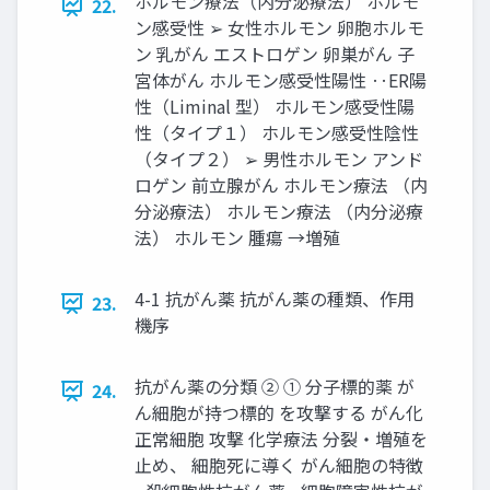
ホルモン療法（内分泌療法） ホルモ
22.
ン感受性 ➢ 女性ホルモン 卵胞ホルモ
ン 乳がん エストロゲン 卵巣がん 子
宮体がん ホルモン感受性陽性 ‥ER陽
性（Liminal 型） ホルモン感受性陽
性（タイプ１） ホルモン感受性陰性
（タイプ２） ➢ 男性ホルモン アンド
ロゲン 前立腺がん ホルモン療法 （内
分泌療法） ホルモン療法 （内分泌療
法） ホルモン 腫瘍 →増殖
4-1 抗がん薬 抗がん薬の種類、作用
23.
機序
抗がん薬の分類 ② ① 分子標的薬 が
24.
ん細胞が持つ標的 を攻撃する がん化
正常細胞 攻撃 化学療法 分裂・増殖を
止め、 細胞死に導く がん細胞の特徴