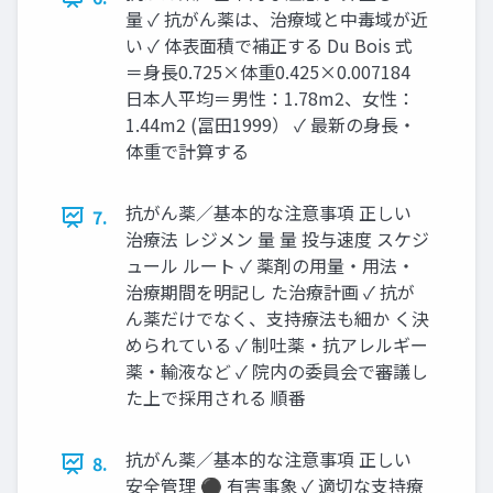
量 ✓ 抗がん薬は、治療域と中毒域が近
い ✓ 体表面積で補正する Du Bois 式
＝身長0.725×体重0.425×0.007184
日本人平均＝男性：1.78m2、女性：
1.44m2 (冨田1999） ✓ 最新の身長・
体重で計算する
抗がん薬／基本的な注意事項 正しい
7.
治療法 レジメン 量 量 投与速度 スケジ
ュール ルート ✓ 薬剤の用量・用法・
治療期間を明記し た治療計画 ✓ 抗が
ん薬だけでなく、支持療法も細か く決
められている ✓ 制吐薬・抗アレルギー
薬・輸液など ✓ 院内の委員会で審議し
た上で採用される 順番
抗がん薬／基本的な注意事項 正しい
8.
安全管理 ⚫ 有害事象 ✓ 適切な支持療