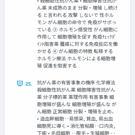
• 殺細胞性抗がん薬 • 細胞障害性抗が
ん薬 未成熟のまま 分裂・増殖 し続け
る と言われる 攻撃 しないで 性ホル
モン がん細胞の命令で 免疫がサボっ
ている ③ ホルモン感受性 がん細胞に
作用して 細胞増殖を促す 免疫ﾁｪｯｸﾎﾟ
ｲﾝﾄ阻害薬 腫瘍に対する免疫反応を働
かせる ④ がん細胞の特徴 転移する
ホルモン療法 ホルモンによる細胞増
殖 促進を阻害する
抗がん薬の有害事象の機序 化学療法
25.
殺細胞性抗がん薬 細胞障害性抗がん
薬 分子標的薬 薬理作用 有害事象 細
胞増殖が盛んな 細胞増殖が盛んな が
ん細胞 正常細胞 分裂・増殖を止め、
• 造血幹細胞‥易感染, 貧血, 易出血
細胞死に導く • 消化管粘膜‥口内炎,
下痢 • 毛母細胞 ‥脱毛 • 生殖細胞 ‥