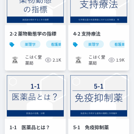
2-2 薬物動態学の指標
4-2 支持療法
薬理学
看護薬理学
薬理学
看護薬理学
こはく堂
こはく堂
2.1K
1.9K
薬局
薬局
1-1 医薬品とは？
5-1 免疫抑制薬