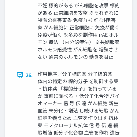
不妊 標的がある がん細胞を攻撃 標的
がある 正常細胞を攻撃 ※それぞれに
特有の有害事象 免疫ﾁｪｯｸ ﾎﾟｲﾝﾄ阻害
薬 がん細胞に 正常細胞に 免疫が働く
免疫が働く ※多彩な副作用 irAE ホル
モン 療法 （内分泌療法） ※長期服薬
ホルモン感受性 がん細胞を 増殖させ
ない 通常のホルモンの 働きを阻止
作用機序／分子標的薬 分子標的薬‥
26.
体内の特定の 標的分子 を制御する薬
・抗体薬 「標的分子」を持っている
か 事前に調べる ・低分子化合物 バイ
オマーカー 信 号 伝 達 がん細胞 新生
血管 未分化・増殖 し続ける細胞 がん
細胞を養うため 血管を作り出す 抗体
薬 モノクローナル抗体 信 号 伝 達 細
胞増殖 低分子化合物 血管を作れ 遺伝