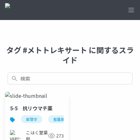
Ope
タグ #メトトレキサート に関するスラ
イド
検索
5-5 抗リウマチ薬
薬理学
看護薬理学
こはく堂薬
273
局