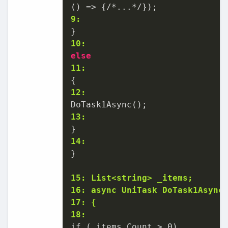
9:
10:
else
11:
12:
13:
14:
}

15: List<string> _items;
16: async UniTask DoTask1Async
17: {
18: