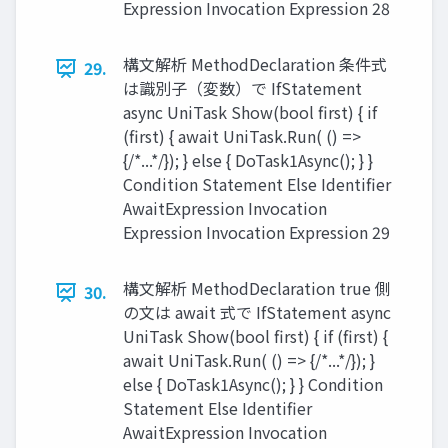
Expression Invocation Expression 28
構文解析 MethodDeclaration 条件式
29.
は識別子（変数）で IfStatement
async UniTask Show(bool first) { if
(first) { await UniTask.Run( () =>
{/*...*/}); } else { DoTask1Async(); } }
Condition Statement Else Identiﬁer
AwaitExpression Invocation
Expression Invocation Expression 29
構文解析 MethodDeclaration true 側
30.
の文は await 式で IfStatement async
UniTask Show(bool first) { if (first) {
await UniTask.Run( () => {/*...*/}); }
else { DoTask1Async(); } } Condition
Statement Else Identiﬁer
AwaitExpression Invocation