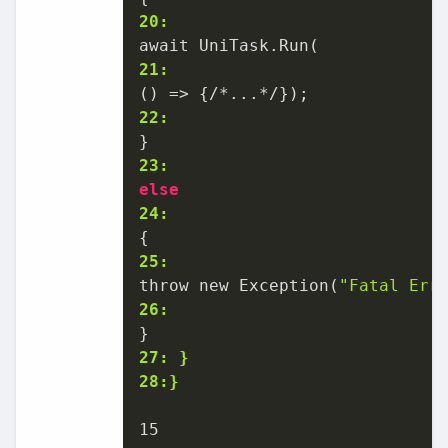
20:
21:
22:
23:
else
24:
25:
throw new Exception(
"Fatal Err
26:
27: }
28:}
15
