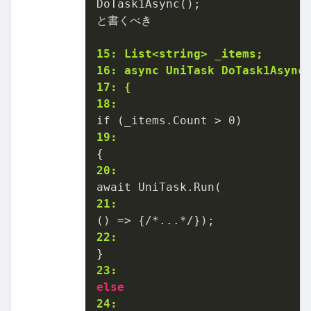
DoTask1Async();

と書くべき

15: List<string> _items;
16: async UniTask DoTask1Async
17: {
18:
19:
20:
21:
22:
23:
else
24: