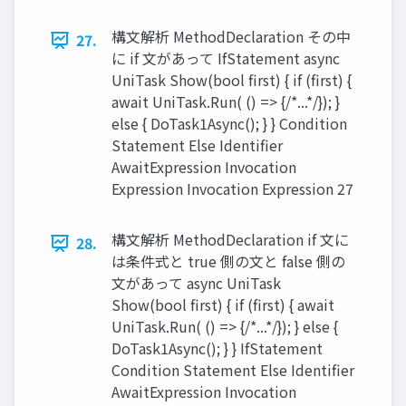
構文解析 MethodDeclaration その中
27.
に if 文があって IfStatement async
UniTask Show(bool first) { if (first) {
await UniTask.Run( () => {/*...*/}); }
else { DoTask1Async(); } } Condition
Statement Else Identiﬁer
AwaitExpression Invocation
Expression Invocation Expression 27
構文解析 MethodDeclaration if 文に
28.
は条件式と true 側の文と false 側の
文があって async UniTask
Show(bool first) { if (first) { await
UniTask.Run( () => {/*...*/}); } else {
DoTask1Async(); } } IfStatement
Condition Statement Else Identiﬁer
AwaitExpression Invocation