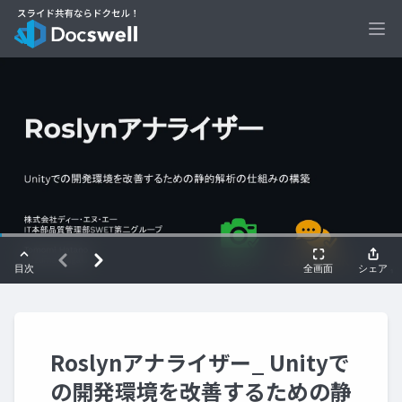
Ope
Roslynアナライザー_ Unityで
の開発環境を改善するための静