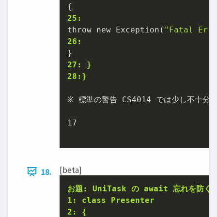
25:
throw new Exception(
"Fatal Err
26:
27: }
28:}
※ 標準の警告 CS4014 では少し不十分で
17

[beta]
18.
お題: UniTask の await 忘れを防ぐ
1: class Presenter
2: {