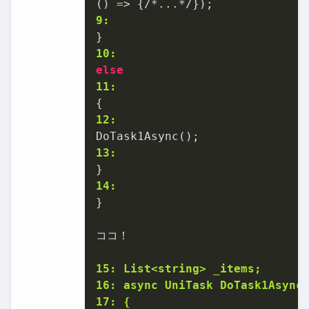
9:
10:
else
11:
12:
13:
14:
}

ココ！

15: List<string> _items;
16: async UniTask DoTask1Async
17: {