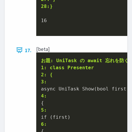
28:}
16

[beta]
17.
お題: UniTask の await 忘れを防ぐ
1: class Presenter
2: {
3:
4:
5:
6: