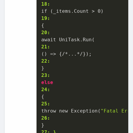
18:
19:
20:
21:
22:
23:
else
24:
25:
throw new Exception(
"Fatal Err
26:
27: }