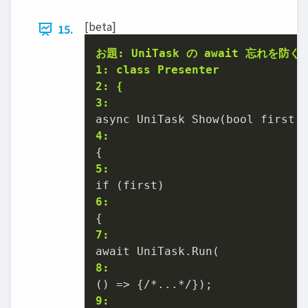
[beta]
15.
お題: UniTask の await 忘れを防ぐ
1: class Presenter
2: {
3:
4:
5:
6:
7:
8:
9: