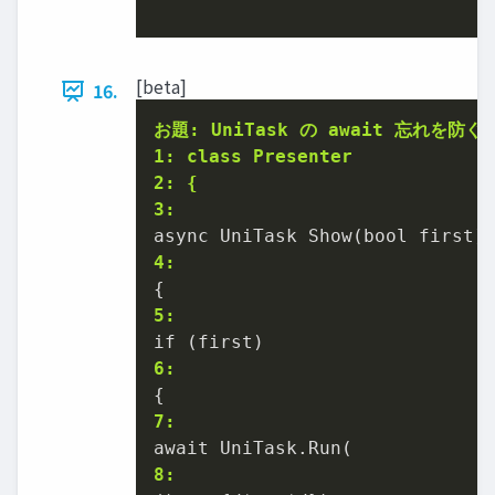
[beta]
16.
お題: UniTask の await 忘れを防ぐ
1: class Presenter
2: {
3:
4:
5:
6:
7:
8: