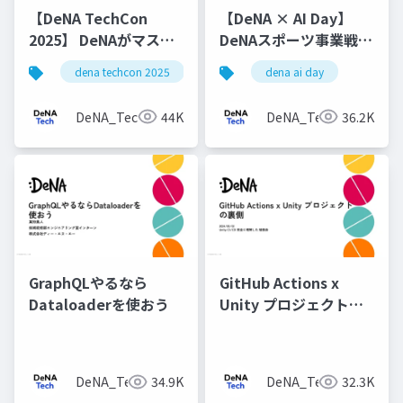
【DeNA TechCon
【DeNA × AI Day】
2025】 DeNAがマスタ
DeNAスポーツ事業戦略
データ管理にOyakata
とベイスターズAI強化
dena techcon 2025
dena ai day
を使う理由
プロジェクト
DeNA_Tech
44K
DeNA_Tech
36.2K
GraphQLやるなら
GitHub Actions x
Dataloaderを使おう
Unity プロジェクトの
裏側
DeNA_Tech
34.9K
DeNA_Tech
32.3K