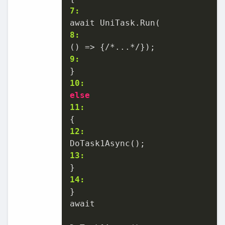
7:
8:
9:
10:
else
11:
12:
13:
14:
}

await
