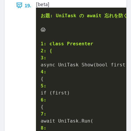
[beta]
19.
お題: UniTask の await 忘れを防ぐ
😱

1: class Presenter
2: {
3:
4:
5:
6:
7:
8: