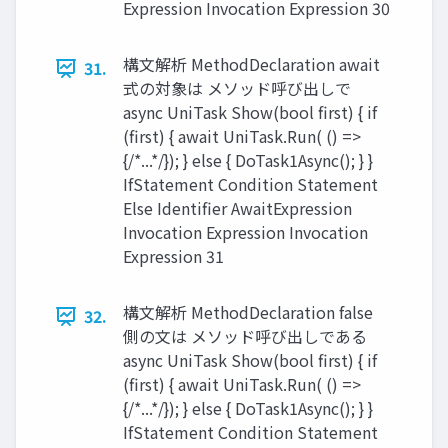
Expression Invocation Expression 30
構文解析 MethodDeclaration await
31.
式の対象は メソッド呼び出しで
async UniTask Show(bool first) { if
(first) { await UniTask.Run( () =>
{/*...*/}); } else { DoTask1Async(); } }
IfStatement Condition Statement
Else Identiﬁer AwaitExpression
Invocation Expression Invocation
Expression 31
構文解析 MethodDeclaration false
32.
側の文は メソッド呼び出しである
async UniTask Show(bool first) { if
(first) { await UniTask.Run( () =>
{/*...*/}); } else { DoTask1Async(); } }
IfStatement Condition Statement