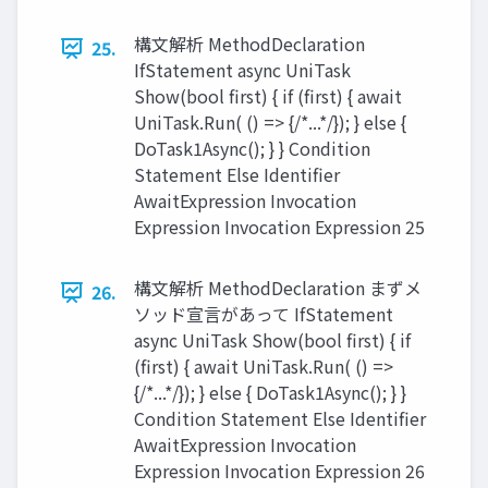
構文解析 MethodDeclaration
25.
IfStatement async UniTask
Show(bool first) { if (first) { await
UniTask.Run( () => {/*...*/}); } else {
DoTask1Async(); } } Condition
Statement Else Identiﬁer
AwaitExpression Invocation
Expression Invocation Expression 25
構文解析 MethodDeclaration まずメ
26.
ソッド宣言があって IfStatement
async UniTask Show(bool first) { if
(first) { await UniTask.Run( () =>
{/*...*/}); } else { DoTask1Async(); } }
Condition Statement Else Identiﬁer
AwaitExpression Invocation
Expression Invocation Expression 26