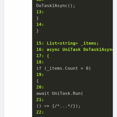
13:
14:
}

15: List<string> _items;
16: async UniTask DoTask1Async
17: {
18:
19:
20:
21:
22: