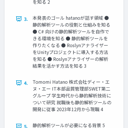
を知る 2
本発表のゴール hatanoが話す領域 ●
3.
静的解析ツールの役割と仕組みを知る
● C# 向けの静的解析ツールを自作で
きる環境を知る ● 静的解析ツールを
作りたくなる ● Roslynアナライザー
をUnityプロジェクトに導入する方法
を知る ● Roslynアナライザーの解析
結果を活かす方法を知る 3
Tomomi Hatano 株式会社ディー・エ
4.
ヌ・エー IT本部品質管理部SWET第二
グループ 学生時代から静的解析技術に
ついて研究 就職後も静的解析ツールの
開発に従事 2023年12月から現職 4
静的解析ツールが必要になる背景 5
5.