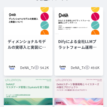
ディメンショナルモデ
Difyによる全社LLMプ
ルの実導入と実装につ
ラットフォーム運用と
いて
v1アップデート
DeNA_Tech
54.2K
DeNA_Tech
49.6K