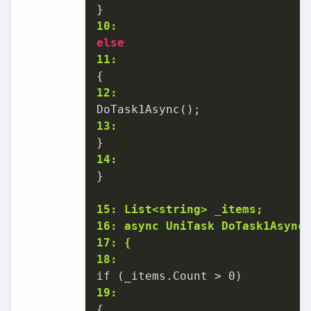
10:
else
11:
12:
13:
14:
}

15: List<string> _items;
16: async UniTask DoTask1Async
17: {
18:
19: