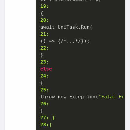
19:
20:
21:
22:
23:
else
24:
25:
throw new Exception(
"Fatal Err
26:
27: }
28:}