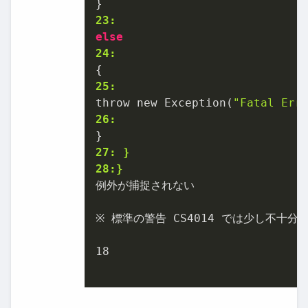
23:
else
24:
25:
throw new Exception(
"Fatal Err
26:
27: }
28:}
例外が捕捉されない

※ 標準の警告 CS4014 では少し不十分で
18
