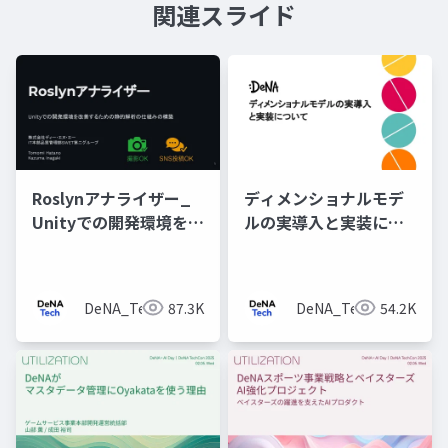
関連スライド
Roslynアナライザー_
ディメンショナルモデ
Unityでの開発環境を改
ルの実導入と実装につ
善するための静的解析
いて
の仕組みの構築
DeNA_Tech
87.3K
DeNA_Tech
54.2K