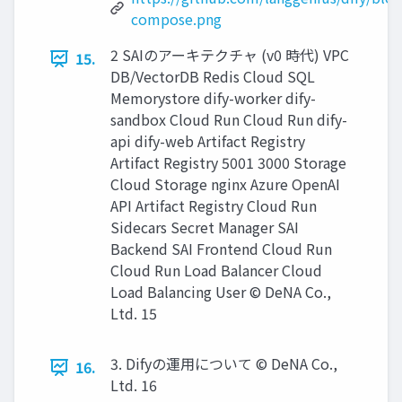
compose.png
2 SAIのアーキテクチャ (v0 時代) VPC
15.
DB/VectorDB Redis Cloud SQL
Memorystore dify-worker dify-
sandbox Cloud Run Cloud Run dify-
api dify-web Artifact Registry
Artifact Registry 5001 3000 Storage
Cloud Storage nginx Azure OpenAI
API Artifact Registry Cloud Run
Sidecars Secret Manager SAI
Backend SAI Frontend Cloud Run
Cloud Run Load Balancer Cloud
Load Balancing User © DeNA Co.,
Ltd. 15
3. Difyの運用について © DeNA Co.,
16.
Ltd. 16