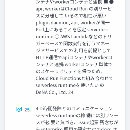
ンテナやworkerコンテナと連携 ■ ●
api, workerはCloud Run の別サービ
スに分離して いるので相性が悪い
plugin daemon, api, workerが同一
Pod上にあることを仮定 serverless
runtime ○ AWS Lambdaなどのトリ
ガーベースで関数実行を行うマネー
ジドサービスでの 利用を前提として
HTTP通信でapiコンテナやworkerコ
ンテナと連携 workerコンテナ単体で
のスケーラビリティを保つため、
Cloud Run Functionsと組み合わせて
serverless runtimeを使いたい ©
DeNA Co., Ltd. 24
4 Dify開発陣とのコミュニケーション
25.
serverless runtimeの稼 働には別リソー
スが必 要と気づき、issue起票 残念なが
らEnterprise 版用の設定なのでdocs は