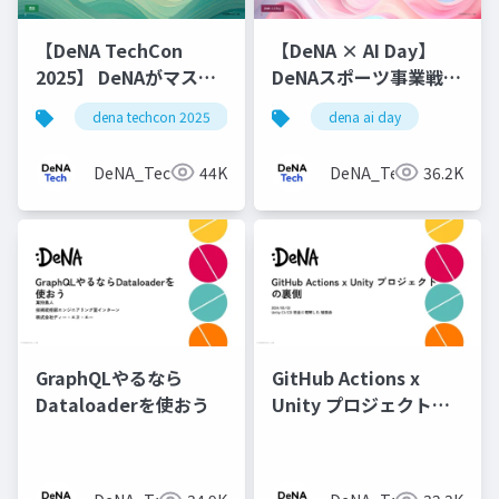
【DeNA TechCon
【DeNA × AI Day】
2025】 DeNAがマスタ
DeNAスポーツ事業戦略
データ管理にOyakata
とベイスターズAI強化
dena techcon 2025
dena ai day
を使う理由
プロジェクト
DeNA_Tech
44K
DeNA_Tech
36.2K
GraphQLやるなら
GitHub Actions x
Dataloaderを使おう
Unity プロジェクトの
裏側